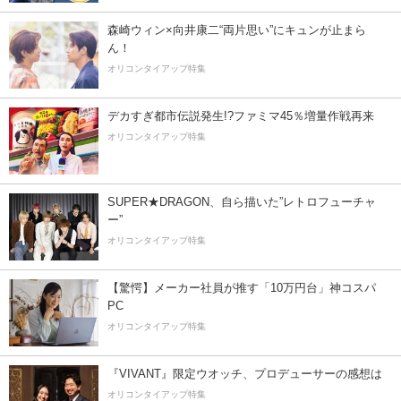
森崎ウィン×向井康二“両片思い”にキュンが止まら
ん！
オリコンタイアップ特集
デカすぎ都市伝説発生!?ファミマ45％増量作戦再来
オリコンタイアップ特集
SUPER★DRAGON、自ら描いた”レトロフューチャ
ー”
オリコンタイアップ特集
【驚愕】メーカー社員が推す「10万円台」神コスパ
PC
オリコンタイアップ特集
『VIVANT』限定ウオッチ、プロデューサーの感想は
オリコンタイアップ特集