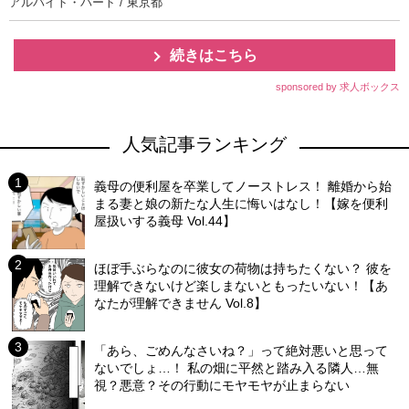
アルバイト・パート / 東京都
続きはこちら
sponsored by 求人ボックス
人気記事ランキング
義母の便利屋を卒業してノーストレス！ 離婚から始
まる妻と娘の新たな人生に悔いはなし！【嫁を便利
屋扱いする義母 Vol.44】
ほぼ手ぶらなのに彼女の荷物は持ちたくない？ 彼を
理解できないけど楽しまないともったいない！【あ
なたが理解できません Vol.8】
「あら、ごめんなさいね？」って絶対悪いと思って
ないでしょ…！ 私の畑に平然と踏み入る隣人…無
視？悪意？その行動にモヤモヤが止まらない