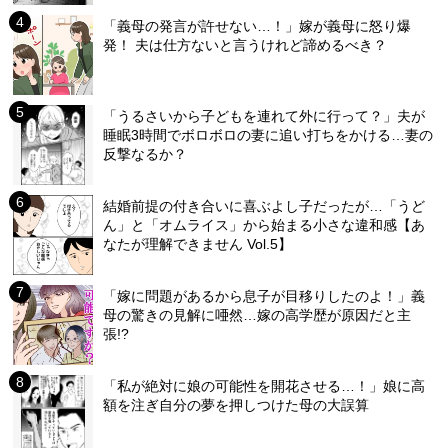
「義母の発言が許せない…！」嫁が義母に怒り爆
発！ 夫は仕方ないと言うけれど諦めるべき？
「うるさいから子どもを連れて外に行って？」夫が
睡眠3時間でボロボロの妻に追い打ちをかける…妻の
反撃なるか？
結婚前提の付き合いに喜ぶよし子だったが…「うど
ん」と「オムライス」から始まる小さな違和感【あ
なたが理解できません Vol.5】
「嫁に問題があるから息子が目移りしたのよ！」義
母の驚きの見解に唖然…嫁の高学歴が原因だと主
張!?
「私が絶対に娘の可能性を開花させる…！」娘に高
額を注ぎ自分の夢を押しつけた母の大誤算