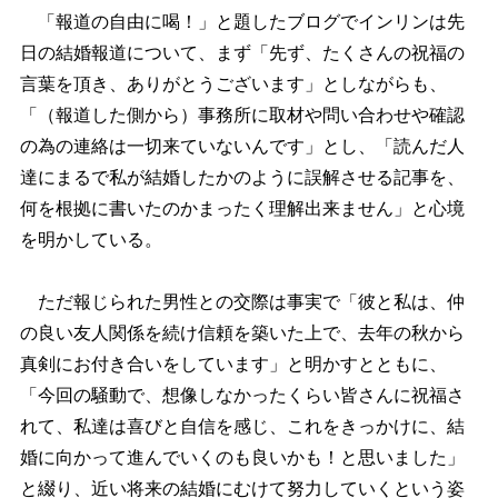
「報道の自由に喝！」と題したブログでインリンは先
日の結婚報道について、まず「先ず、たくさんの祝福の
言葉を頂き、ありがとうございます」としながらも、
「（報道した側から）事務所に取材や問い合わせや確認
の為の連絡は一切来ていないんです」とし、「読んだ人
達にまるで私が結婚したかのように誤解させる記事を、
何を根拠に書いたのかまったく理解出来ません」と心境
を明かしている。
ただ報じられた男性との交際は事実で「彼と私は、仲
の良い友人関係を続け信頼を築いた上で、去年の秋から
真剣にお付き合いをしています」と明かすとともに、
「今回の騒動で、想像しなかったくらい皆さんに祝福さ
れて、私達は喜びと自信を感じ、これをきっかけに、結
婚に向かって進んでいくのも良いかも！と思いました」
と綴り、近い将来の結婚にむけて努力していくという姿