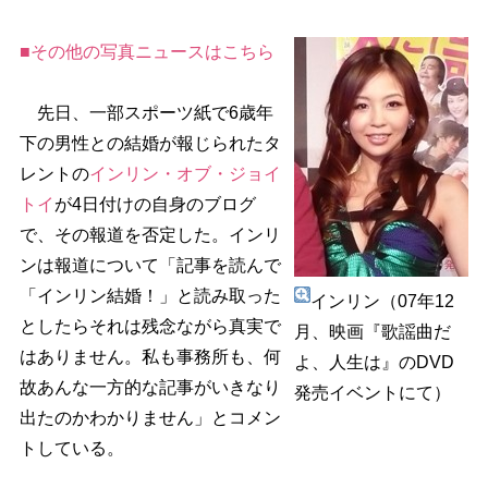
■その他の写真ニュースはこちら
先日、一部スポーツ紙で6歳年
下の男性との結婚が報じられたタ
レントの
インリン・オブ・ジョイ
トイ
が4日付けの自身のブログ
で、その報道を否定した。インリ
ンは報道について「記事を読んで
「インリン結婚！」と読み取った
インリン（07年12
としたらそれは残念ながら真実で
月、映画『歌謡曲だ
はありません。私も事務所も、何
よ、人生は』のDVD
故あんな一方的な記事がいきなり
発売イベントにて）
出たのかわかりません」とコメン
トしている。