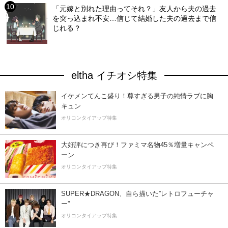
「元嫁と別れた理由ってそれ？」友人から夫の過去
を突っ込まれ不安…信じて結婚した夫の過去まで信
じれる？
eltha イチオシ特集
イケメンてんこ盛り！尊すぎる男子の純情ラブに胸
キュン
オリコンタイアップ特集
大好評につき再び！ファミマ名物45％増量キャンペ
ーン
オリコンタイアップ特集
SUPER★DRAGON、自ら描いた”レトロフューチャ
ー”
オリコンタイアップ特集