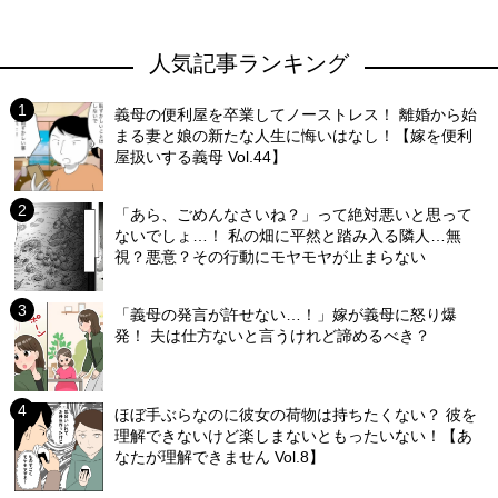
人気記事ランキング
義母の便利屋を卒業してノーストレス！ 離婚から始
まる妻と娘の新たな人生に悔いはなし！【嫁を便利
屋扱いする義母 Vol.44】
「あら、ごめんなさいね？」って絶対悪いと思って
ないでしょ…！ 私の畑に平然と踏み入る隣人…無
視？悪意？その行動にモヤモヤが止まらない
「義母の発言が許せない…！」嫁が義母に怒り爆
発！ 夫は仕方ないと言うけれど諦めるべき？
ほぼ手ぶらなのに彼女の荷物は持ちたくない？ 彼を
理解できないけど楽しまないともったいない！【あ
なたが理解できません Vol.8】