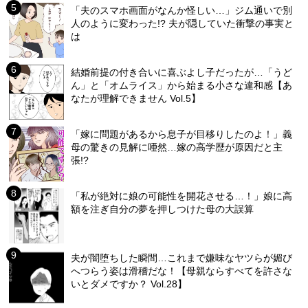
「夫のスマホ画面がなんか怪しい…」ジム通いで別
人のように変わった!? 夫が隠していた衝撃の事実と
は
結婚前提の付き合いに喜ぶよし子だったが…「うど
ん」と「オムライス」から始まる小さな違和感【あ
なたが理解できません Vol.5】
「嫁に問題があるから息子が目移りしたのよ！」義
母の驚きの見解に唖然…嫁の高学歴が原因だと主
張!?
「私が絶対に娘の可能性を開花させる…！」娘に高
額を注ぎ自分の夢を押しつけた母の大誤算
夫が闇堕ちした瞬間…これまで嫌味なヤツらが媚び
へつらう姿は滑稽だな！【母親ならすべてを許さな
いとダメですか？ Vol.28】