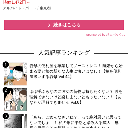
時給1,472円～
アルバイト・パート / 東京都
続きはこちら
sponsored by 求人ボックス
人気記事ランキング
義母の便利屋を卒業してノーストレス！ 離婚から始
まる妻と娘の新たな人生に悔いはなし！【嫁を便利
屋扱いする義母 Vol.44】
ほぼ手ぶらなのに彼女の荷物は持ちたくない？ 彼を
理解できないけど楽しまないともったいない！【あ
なたが理解できません Vol.8】
「あら、ごめんなさいね？」って絶対悪いと思って
ないでしょ…！ 私の畑に平然と踏み入る隣人…無
視？悪意？その行動にモヤモヤが止まらない