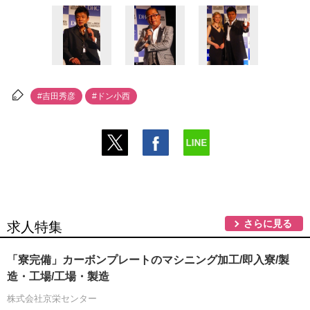
#吉田秀彦
#ドン小西
さらに見る
求人特集
「寮完備」カーボンプレートのマシニング加工/即入寮/製
造・工場/工場・製造
株式会社京栄センター