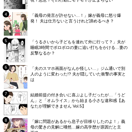
「義母の発言が許せない…！」嫁が義母に怒り爆
発！ 夫は仕方ないと言うけれど諦めるべき？
「うるさいから子どもを連れて外に行って？」夫が
睡眠3時間でボロボロの妻に追い打ちをかける…妻の
反撃なるか？
「夫のスマホ画面がなんか怪しい…」ジム通いで別
人のように変わった!? 夫が隠していた衝撃の事実と
は
結婚前提の付き合いに喜ぶよし子だったが…「うど
ん」と「オムライス」から始まる小さな違和感【あ
なたが理解できません Vol.5】
「嫁に問題があるから息子が目移りしたのよ！」義
母の驚きの見解に唖然…嫁の高学歴が原因だと主