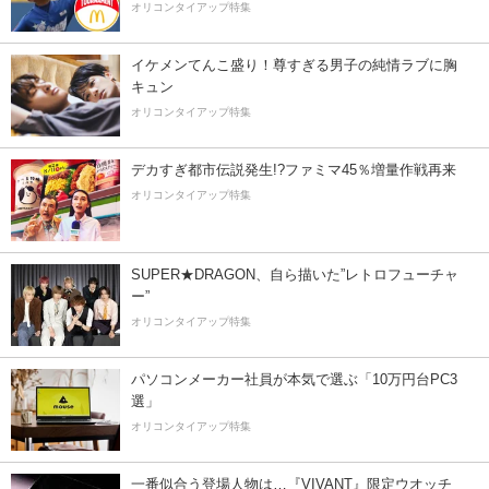
オリコンタイアップ特集
イケメンてんこ盛り！尊すぎる男子の純情ラブに胸
キュン
オリコンタイアップ特集
デカすぎ都市伝説発生!?ファミマ45％増量作戦再来
オリコンタイアップ特集
SUPER★DRAGON、自ら描いた”レトロフューチャ
ー”
オリコンタイアップ特集
パソコンメーカー社員が本気で選ぶ「10万円台PC3
選」
オリコンタイアップ特集
一番似合う登場人物は…『VIVANT』限定ウオッチ