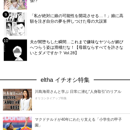
張!?
「私が絶対に娘の可能性を開花させる…！」娘に高
額を注ぎ自分の夢を押しつけた母の大誤算
夫が闇堕ちした瞬間…これまで嫌味なヤツらが媚び
へつらう姿は滑稽だな！【母親ならすべてを許さな
いとダメですか？ Vol.28】
eltha イチオシ特集
川島海荷さんと学ぶ 日常に潜む“人身取引”のリアル
オリコンタイアップ特集
マクドナルドが40年にわたり支える「小学生の甲子
園」