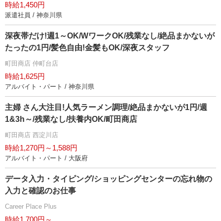
時給1,450円
派遣社員 / 神奈川県
深夜帯だけ!週1～OK/WワークOK/残業なし/絶品まかないが
たったの1円/髪色自由!金髪もOK/深夜スタッフ
町田商店 仲町台店
時給1,625円
アルバイト・パート / 神奈川県
主婦 さん大注目!人気ラーメン調理/絶品まかないが1円/週
1&3h～/残業なし/扶養内OK/町田商店
町田商店 西淀川店
時給1,270円～1,588円
アルバイト・パート / 大阪府
データ入力・タイピング/ショッピングセンターの忘れ物の
入力と確認のお仕事
Career Place Plus
時給1,700円～