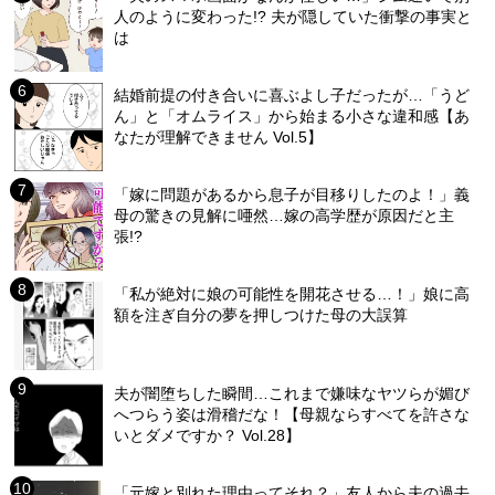
人のように変わった!? 夫が隠していた衝撃の事実と
は
結婚前提の付き合いに喜ぶよし子だったが…「うど
ん」と「オムライス」から始まる小さな違和感【あ
なたが理解できません Vol.5】
「嫁に問題があるから息子が目移りしたのよ！」義
母の驚きの見解に唖然…嫁の高学歴が原因だと主
張!?
「私が絶対に娘の可能性を開花させる…！」娘に高
額を注ぎ自分の夢を押しつけた母の大誤算
夫が闇堕ちした瞬間…これまで嫌味なヤツらが媚び
へつらう姿は滑稽だな！【母親ならすべてを許さな
いとダメですか？ Vol.28】
「元嫁と別れた理由ってそれ？」友人から夫の過去