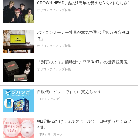
CROWN HEAD、結成1周年で見えた”バンドらしさ”
オリコンタイアップ特集
パソコンメーカー社員が本気で選ぶ「10万円台PC3
選」
オリコンタイアップ特集
「別班のよう」腕時計で『VIVANT』の世界観再現
オリコンタイアップ特集
自販機にピッ！ですぐに買えちゃう
（PR）ジハンピ
朝1分貼るだけ！ミルクピールで一日中ずっとうるツ
ヤ肌
（PR）サボリーノ