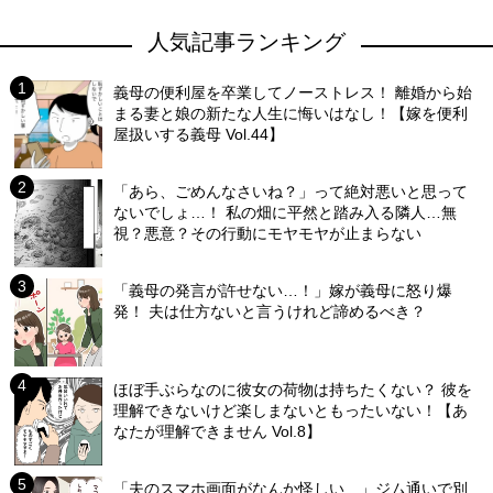
人気記事ランキング
義母の便利屋を卒業してノーストレス！ 離婚から始
まる妻と娘の新たな人生に悔いはなし！【嫁を便利
屋扱いする義母 Vol.44】
「あら、ごめんなさいね？」って絶対悪いと思って
ないでしょ…！ 私の畑に平然と踏み入る隣人…無
視？悪意？その行動にモヤモヤが止まらない
「義母の発言が許せない…！」嫁が義母に怒り爆
発！ 夫は仕方ないと言うけれど諦めるべき？
ほぼ手ぶらなのに彼女の荷物は持ちたくない？ 彼を
理解できないけど楽しまないともったいない！【あ
なたが理解できません Vol.8】
「夫のスマホ画面がなんか怪しい…」ジム通いで別