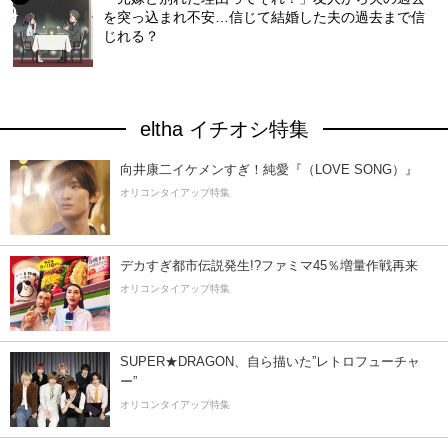
を突っ込まれ不安…信じて結婚した夫の過去まで信
じれる？
eltha イチオシ特集
向井康二イケメンすぎ！純愛『（LOVE SONG）』
オリコンタイアップ特集
デカすぎ都市伝説発生!?ファミマ45％増量作戦再来
オリコンタイアップ特集
SUPER★DRAGON、自ら描いた”レトロフューチャ
ー”
オリコンタイアップ特集