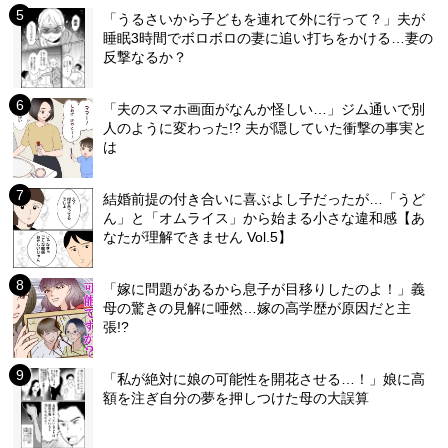
「うるさいから子どもを連れて外に行って？」夫が
睡眠3時間でボロボロの妻に追い打ちをかける…妻の
反撃なるか？
「夫のスマホ画面がなんか怪しい…」ジム通いで別
人のように変わった!? 夫が隠していた衝撃の事実と
は
結婚前提の付き合いに喜ぶよし子だったが…「うど
ん」と「オムライス」から始まる小さな違和感【あ
なたが理解できません Vol.5】
「嫁に問題があるから息子が目移りしたのよ！」義
母の驚きの見解に唖然…嫁の高学歴が原因だと主
張!?
「私が絶対に娘の可能性を開花させる…！」娘に高
額を注ぎ自分の夢を押しつけた母の大誤算