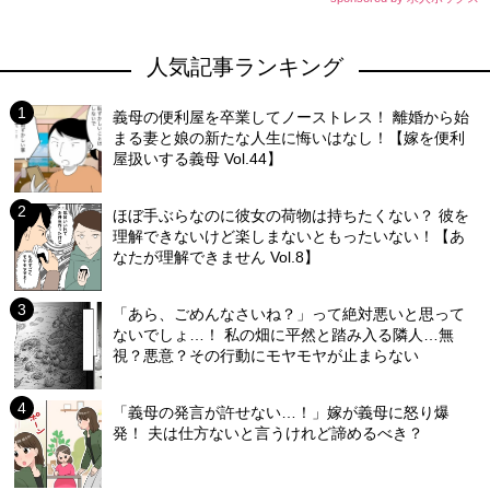
人気記事ランキング
義母の便利屋を卒業してノーストレス！ 離婚から始
まる妻と娘の新たな人生に悔いはなし！【嫁を便利
屋扱いする義母 Vol.44】
ほぼ手ぶらなのに彼女の荷物は持ちたくない？ 彼を
理解できないけど楽しまないともったいない！【あ
なたが理解できません Vol.8】
「あら、ごめんなさいね？」って絶対悪いと思って
ないでしょ…！ 私の畑に平然と踏み入る隣人…無
視？悪意？その行動にモヤモヤが止まらない
「義母の発言が許せない…！」嫁が義母に怒り爆
発！ 夫は仕方ないと言うけれど諦めるべき？