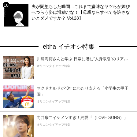
夫が闇堕ちした瞬間…これまで嫌味なヤツらが媚び
へつらう姿は滑稽だな！【母親ならすべてを許さな
いとダメですか？ Vol.28】
eltha イチオシ特集
川島海荷さんと学ぶ 日常に潜む“人身取引”のリアル
オリコンタイアップ特集
マクドナルドが40年にわたり支える「小学生の甲子
園」
オリコンタイアップ特集
向井康二イケメンすぎ！純愛『（LOVE SONG）』
オリコンタイアップ特集