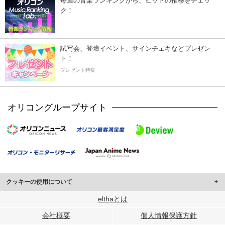
毎週の音楽ランキングから、ヒットの推移をチェッ
ク！
試写会、登壇イベント、サインチェキなどプレゼン
ト！
プレゼント特集
オリコングループサイト
クッキーの使用について
このサイトでは Cookie を使用して、ユーザーに合わせたコンテンツや広告の
elthaとは
表示、ソーシャル メディア機能の提供、広告の表示回数やクリック数の測定を
会社概要
個人情報保護方針
行っています。
また、ユーザーによるサイトの利用状況についても情報を収集し、ソーシャル