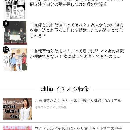
額を注ぎ自分の夢を押しつけた母の大誤算
「元嫁と別れた理由ってそれ？」友人から夫の過去
を突っ込まれ不安…信じて結婚した夫の過去まで信
じれる？
「自転車借りたよ～！」って勝手に!? ママ友の常識
が理解できない！ 次に貸してと言ってきたのは…
eltha イチオシ特集
川島海荷さんと学ぶ 日常に潜む“人身取引”のリアル
オリコンタイアップ特集
マクドナルドが40年にわたり支える「小学生の甲子