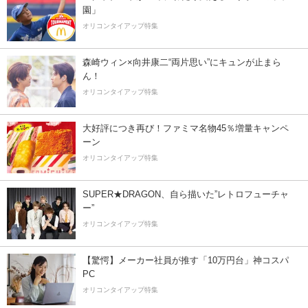
園」
オリコンタイアップ特集
森崎ウィン×向井康二“両片思い”にキュンが止まら
ん！
オリコンタイアップ特集
大好評につき再び！ファミマ名物45％増量キャンペ
ーン
オリコンタイアップ特集
SUPER★DRAGON、自ら描いた”レトロフューチャ
ー”
オリコンタイアップ特集
【驚愕】メーカー社員が推す「10万円台」神コスパ
PC
オリコンタイアップ特集