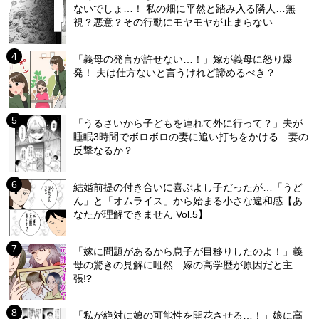
ないでしょ…！ 私の畑に平然と踏み入る隣人…無
視？悪意？その行動にモヤモヤが止まらない
「義母の発言が許せない…！」嫁が義母に怒り爆
発！ 夫は仕方ないと言うけれど諦めるべき？
「うるさいから子どもを連れて外に行って？」夫が
睡眠3時間でボロボロの妻に追い打ちをかける…妻の
反撃なるか？
結婚前提の付き合いに喜ぶよし子だったが…「うど
ん」と「オムライス」から始まる小さな違和感【あ
なたが理解できません Vol.5】
「嫁に問題があるから息子が目移りしたのよ！」義
母の驚きの見解に唖然…嫁の高学歴が原因だと主
張!?
「私が絶対に娘の可能性を開花させる…！」娘に高