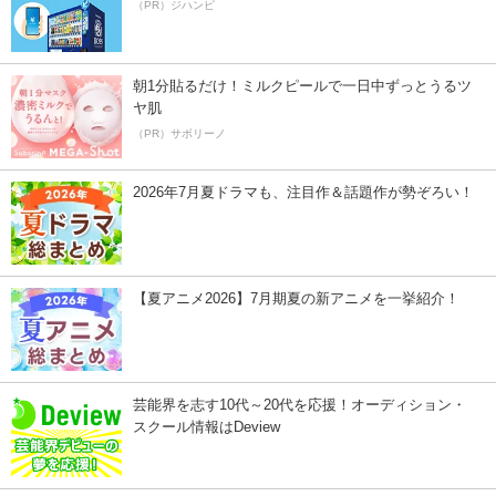
（PR）ジハンピ
朝1分貼るだけ！ミルクピールで一日中ずっとうるツ
ヤ肌
（PR）サボリーノ
2026年7月夏ドラマも、注目作＆話題作が勢ぞろい！
【夏アニメ2026】7月期夏の新アニメを一挙紹介！
芸能界を志す10代～20代を応援！オーディション・
スクール情報はDeview