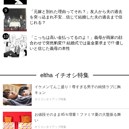
「元嫁と別れた理由ってそれ？」友人から夫の過去
を突っ込まれ不安…信じて結婚した夫の過去まで信
じれる？
「こっちは高い金払ってるのよ！」義母が両家の顔
合わせで突然豹変!? 結婚式では返金要求まで!? 優し
いと信じた義母の本性
eltha イチオシ特集
イケメンてんこ盛り！尊すぎる男子の純情ラブに胸
キュン
オリコンタイアップ特集
お値段そのまま45％増量！ファミマ夏の大盤振る舞
い
オリコンタイアップ特集