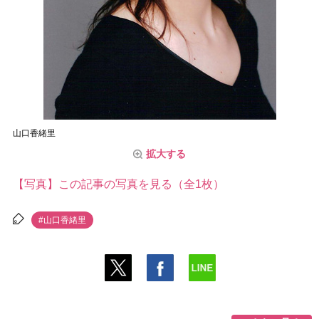
山口香緒里
拡大する
【写真】この記事の写真を見る（全1枚）
#山口香緒里