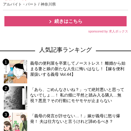
アルバイト・パート / 神奈川県
続きはこちら
sponsored by 求人ボックス
人気記事ランキング
義母の便利屋を卒業してノーストレス！ 離婚から始
まる妻と娘の新たな人生に悔いはなし！【嫁を便利
屋扱いする義母 Vol.44】
「あら、ごめんなさいね？」って絶対悪いと思って
ないでしょ…！ 私の畑に平然と踏み入る隣人…無
視？悪意？その行動にモヤモヤが止まらない
「義母の発言が許せない…！」嫁が義母に怒り爆
発！ 夫は仕方ないと言うけれど諦めるべき？