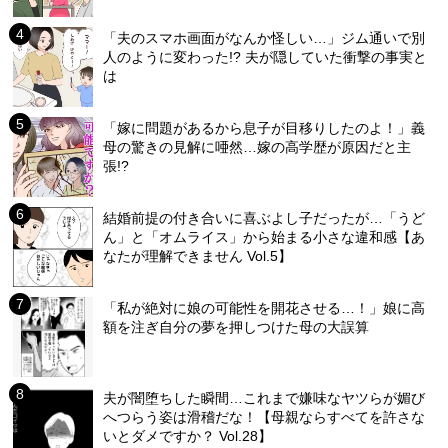
「夫のスマホ画面がなんか怪しい…」ジム通いで別
人のように変わった!? 夫が隠していた衝撃の事実と
は
「嫁に問題があるから息子が目移りしたのよ！」義
母の驚きの見解に唖然…嫁の高学歴が原因だと主
張!?
結婚前提の付き合いに喜ぶよし子だったが…「うど
ん」と「オムライス」から始まる小さな違和感【あ
なたが理解できません Vol.5】
「私が絶対に娘の可能性を開花させる…！」娘に高
額を注ぎ自分の夢を押しつけた母の大誤算
夫が闇堕ちした瞬間…これまで嫌味なヤツらが媚び
へつらう姿は滑稽だな！【母親ならすべてを許さな
いとダメですか？ Vol.28】