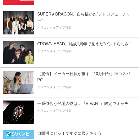
SUPER★DRAGON、自ら描いた”レトロフューチャ
ー”
オリコンタイアップ特集
CROWN HEAD、結成1周年で見えた”バンドらしさ”
オリコンタイアップ特集
【驚愕】メーカー社員が推す「10万円台」神コスパ
PC
オリコンタイアップ特集
一番似合う登場人物は…『VIVANT』限定ウオッチ
オリコンタイアップ特集
自販機にピッ！ですぐに買えちゃう