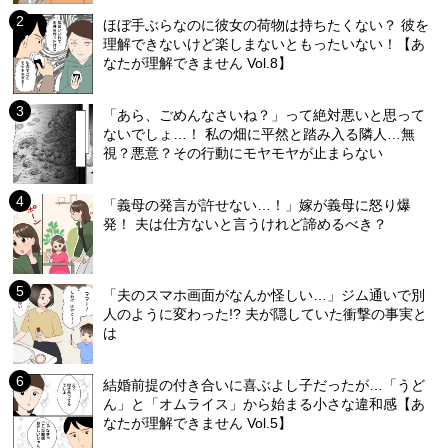
ほぼ手ぶらなのに彼女の荷物は持ちたくない？ 彼を
理解できないけど楽しまないともったいない！【あ
なたが理解できません Vol.8】
「あら、ごめんなさいね？」って絶対悪いと思って
ないでしょ…！ 私の畑に平然と踏み入る隣人…無
視？悪意？その行動にモヤモヤが止まらない
「義母の発言が許せない…！」嫁が義母に怒り爆
発！ 夫は仕方ないと言うけれど諦めるべき？
「夫のスマホ画面がなんか怪しい…」ジム通いで別
人のように変わった!? 夫が隠していた衝撃の事実と
は
結婚前提の付き合いに喜ぶよし子だったが…「うど
ん」と「オムライス」から始まる小さな違和感【あ
なたが理解できません Vol.5】