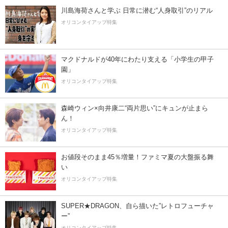
川島海荷さんと学ぶ 日常に潜む“人身取引”のリアル
オリコンタイアップ特集
マクドナルドが40年にわたり支える「小学生の甲子
園」
オリコンタイアップ特集
森崎ウィン×向井康二“両片思い”にキュンが止まら
ん！
オリコンタイアップ特集
お値段そのまま45％増量！ファミマ夏の大盤振る舞
い
オリコンタイアップ特集
SUPER★DRAGON、自ら描いた”レトロフューチャ
ー”
オリコンタイアップ特集