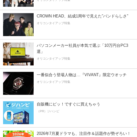
CROWN HEAD、結成1周年で見えた”バンドらしさ”
オリコンタイアップ特集
パソコンメーカー社員が本気で選ぶ「10万円台PC3
選」
オリコンタイアップ特集
一番似合う登場人物は…『VIVANT』限定ウオッチ
オリコンタイアップ特集
自販機にピッ！ですぐに買えちゃう
（PR）ジハンピ
2026年7月夏ドラマも、注目作＆話題作が勢ぞろい！