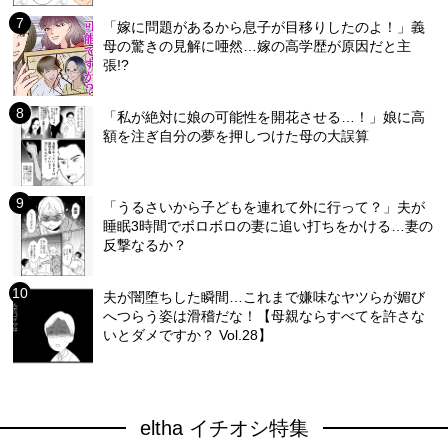
「嫁に問題があるから息子が目移りしたのよ！」義
母の驚きの見解に唖然…嫁の高学歴が原因だと主
張!?
「私が絶対に娘の可能性を開花させる…！」娘に高
額を注ぎ自分の夢を押しつけた母の大誤算
「うるさいから子どもを連れて外に行って？」夫が
睡眠3時間でボロボロの妻に追い打ちをかける…妻の
反撃なるか？
夫が闇堕ちした瞬間…これまで嫌味なヤツらが媚び
へつらう姿は滑稽だな！【母親ならすべてを許さな
いとダメですか？ Vol.28】
eltha イチオシ特集