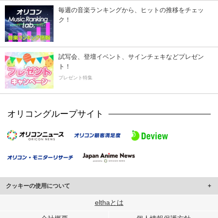
毎週の音楽ランキングから、ヒットの推移をチェッ
ク！
試写会、登壇イベント、サインチェキなどプレゼン
ト！
プレゼント特集
オリコングループサイト
クッキーの使用について
このサイトでは Cookie を使用して、ユーザーに合わせたコンテンツや広告の
elthaとは
表示、ソーシャル メディア機能の提供、広告の表示回数やクリック数の測定を