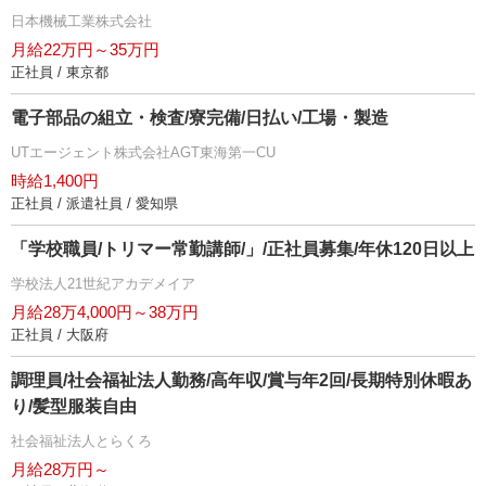
日本機械工業株式会社
月給22万円～35万円
正社員 / 東京都
電子部品の組立・検査/寮完備/日払い/工場・製造
UTエージェント株式会社AGT東海第一CU
時給1,400円
正社員 / 派遣社員 / 愛知県
「学校職員/トリマー常勤講師/」/正社員募集/年休120日以上
学校法人21世紀アカデメイア
月給28万4,000円～38万円
正社員 / 大阪府
調理員/社会福祉法人勤務/高年収/賞与年2回/長期特別休暇あ
り/髪型服装自由
社会福祉法人とらくろ
月給28万円～