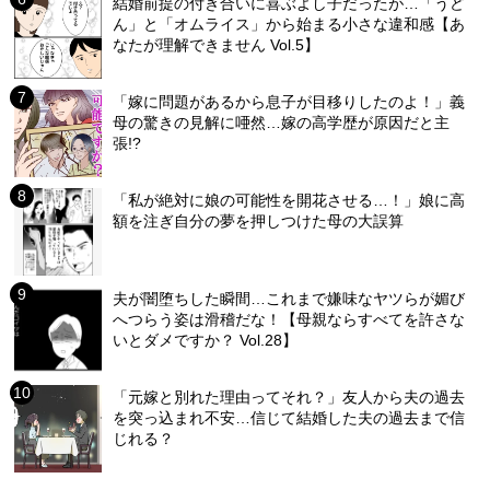
結婚前提の付き合いに喜ぶよし子だったが…「うど
ん」と「オムライス」から始まる小さな違和感【あ
なたが理解できません Vol.5】
「嫁に問題があるから息子が目移りしたのよ！」義
母の驚きの見解に唖然…嫁の高学歴が原因だと主
張!?
「私が絶対に娘の可能性を開花させる…！」娘に高
額を注ぎ自分の夢を押しつけた母の大誤算
夫が闇堕ちした瞬間…これまで嫌味なヤツらが媚び
へつらう姿は滑稽だな！【母親ならすべてを許さな
いとダメですか？ Vol.28】
「元嫁と別れた理由ってそれ？」友人から夫の過去
を突っ込まれ不安…信じて結婚した夫の過去まで信
じれる？