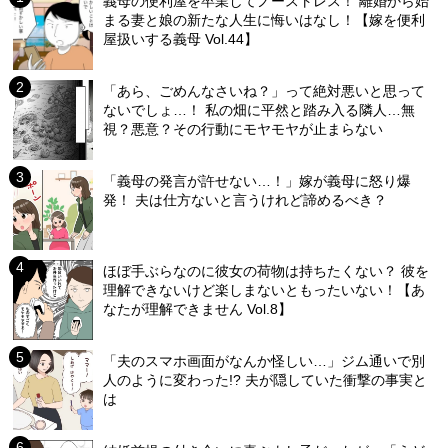
義母の便利屋を卒業してノーストレス！ 離婚から始
まる妻と娘の新たな人生に悔いはなし！【嫁を便利
屋扱いする義母 Vol.44】
「あら、ごめんなさいね？」って絶対悪いと思って
ないでしょ…！ 私の畑に平然と踏み入る隣人…無
視？悪意？その行動にモヤモヤが止まらない
「義母の発言が許せない…！」嫁が義母に怒り爆
発！ 夫は仕方ないと言うけれど諦めるべき？
ほぼ手ぶらなのに彼女の荷物は持ちたくない？ 彼を
理解できないけど楽しまないともったいない！【あ
なたが理解できません Vol.8】
「夫のスマホ画面がなんか怪しい…」ジム通いで別
人のように変わった!? 夫が隠していた衝撃の事実と
は