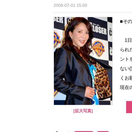
2008-07-01 15:00
■そ
1日
られ
ント
ない
くお
現在
[拡大写真]