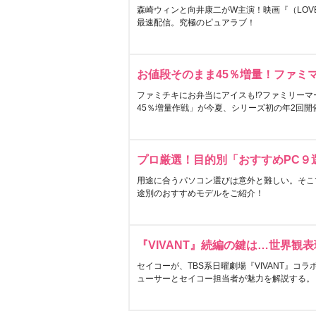
森崎ウィンと向井康二がW主演！映画『（LOVE S
最速配信。究極のピュアラブ！
お値段そのまま45％増量！ファミ
ファミチキにお弁当にアイスも!?ファミリーマ
45％増量作戦」が今夏、シリーズ初の年2回開
プロ厳選！目的別「おすすめPC９
用途に合うパソコン選びは意外と難しい。そこ
途別のおすすめモデルをご紹介！
『VIVANT』続編の鍵は…世界観
セイコーが、TBS系日曜劇場『VIVANT』コ
ューサーとセイコー担当者が魅力を解説する。