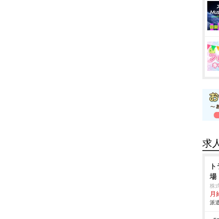
求
ト
場
株
月
派遣