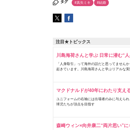
タグ
#真矢ミキ
#結婚
注目★トピックス
川島海荷さんと学ぶ 日常に潜む“人
「人身取引」って海外の話だと思ってませんか
起きています。川島海荷さんと学ぶリアルな実
マクドナルドが40年にわたり支え
ユニフォームの右袖には出場者のみに与えられ
球児たちが頂点を目指す
森崎ウィン×向井康二“両片思い”