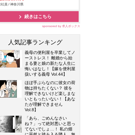
社員 / 神奈川県
続きはこちら
sponsored by 求人ボックス
人気記事ランキング
義母の便利屋を卒業してノ
ーストレス！ 離婚から始
まる妻と娘の新たな人生に
悔いはなし！【嫁を便利屋
扱いする義母 Vol.44】
ほぼ手ぶらなのに彼女の荷
物は持ちたくない？ 彼を
理解できないけど楽しまな
いともったいない！【あな
たが理解できません
Vol.8】
「あら、ごめんなさい
ね？」って絶対悪いと思っ
てないでしょ…！ 私の畑
に平然と踏み入る隣人…無