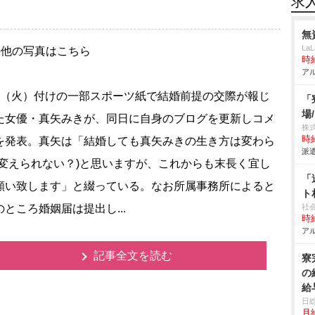
求
無
La
の他の写真はこちら
時給
アル
（火）付けの一部スポーツ紙で結婚前提の交際が報じ
「
場
た女優・真矢みきが、同日に自身のブログを更新しコメ
株
時給
を発表。真矢は「結婚しても真矢みきの生き方は変わら
派遣
(変えられない？)と思いますが、これからも末長く宜し
「
願い致します」と綴っている。なお所属事務所によると
ト
のところ婚姻届は提出し...
社
時給
アル
記事全文を読む
寮
の
給
日
月給