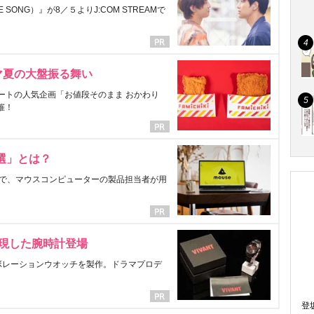
ONG）』が8／５よりJ:COM STREAMで
マ夏の大盤振る舞い
ートの人気企画「お値段そのまま おかわり
催！
選」とは？
で、マウスコンピューターの製品担当者が用
表現した腕時計登場
ラボレーションウオッチを製作。ドラマプロデ
登