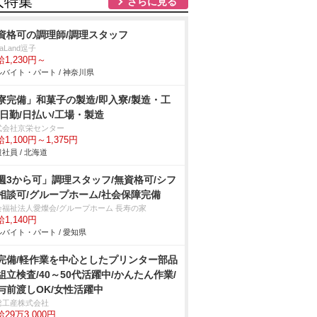
人特集
さらに見る
資格可の調理師/調理スタッフ
LaLand逗子
1,230円～
バイト・パート / 神奈川県
寮完備」和菓子の製造/即入寮/製造・工
/日勤/日払い/工場・製造
式会社京栄センター
1,100円～1,375円
社員 / 北海道
週3から可」調理スタッフ/無資格可/シフ
相談可/グループホーム/社会保障完備
会福祉法人愛燦会/グループホーム 長寿の家
1,140円
バイト・パート / 愛知県
完備/軽作業を中心としたプリンター部品
組立検査/40～50代活躍中/かんたん作業/
与前渡しOK/女性活躍中
総工産株式会社
29万3,000円