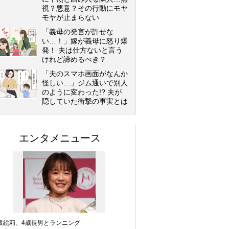
視？悪意？その行動にモヤ
モヤが止まらない
「義母の発言が許せな
い…！」嫁が義母に怒り爆
発！ 夫は仕方ないと言う
けれど諦めるべき？
「夫のスマホ画面がなんか
怪しい…」ジム通いで別人
のように変わった!? 夫が
隠していた衝撃の事実とは
エンタメニュース
坂絵莉、4歳長男とランニング