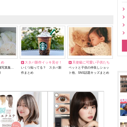
とめ
スタバ新作イッキ見せ！
天使級に可愛い子供たち
猫写真集…
いくつ知ってる？ スタバ新
ペットと子供の仲良しショッ
リ
作まとめ
ト他、SNS話題キッズまとめ