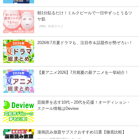
朝1分貼るだけ！ミルクピールで一日中ずっとうるツ
ヤ肌
（PR）サボリーノ
2026年7月夏ドラマも、注目作＆話題作が勢ぞろい！
【夏アニメ2026】7月期夏の新アニメを一挙紹介！
芸能界を志す10代～20代を応援！オーディション・
スクール情報はDeview
漫画読み放題サブスクおすすめ11選【徹底比較】