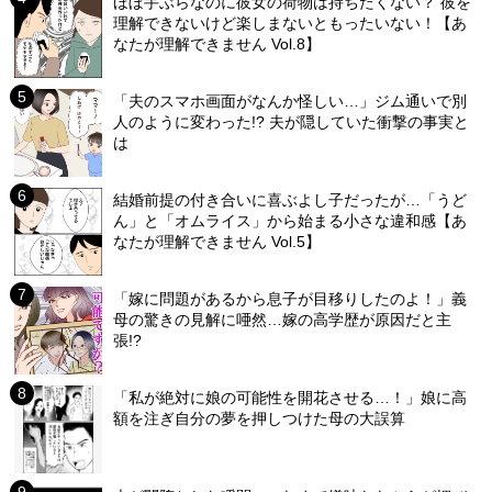
ほぼ手ぶらなのに彼女の荷物は持ちたくない？ 彼を
理解できないけど楽しまないともったいない！【あ
なたが理解できません Vol.8】
「夫のスマホ画面がなんか怪しい…」ジム通いで別
人のように変わった!? 夫が隠していた衝撃の事実と
は
結婚前提の付き合いに喜ぶよし子だったが…「うど
ん」と「オムライス」から始まる小さな違和感【あ
なたが理解できません Vol.5】
「嫁に問題があるから息子が目移りしたのよ！」義
母の驚きの見解に唖然…嫁の高学歴が原因だと主
張!?
「私が絶対に娘の可能性を開花させる…！」娘に高
額を注ぎ自分の夢を押しつけた母の大誤算