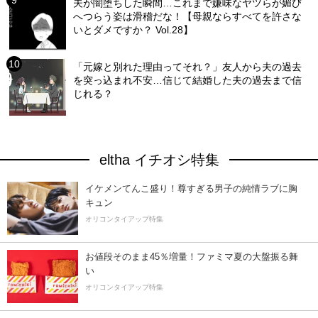
夫が闇堕ちした瞬間…これまで嫌味なヤツらが媚び
へつらう姿は滑稽だな！【母親ならすべてを許さな
いとダメですか？ Vol.28】
「元嫁と別れた理由ってそれ？」友人から夫の過去
を突っ込まれ不安…信じて結婚した夫の過去まで信
じれる？
eltha イチオシ特集
イケメンてんこ盛り！尊すぎる男子の純情ラブに胸
キュン
オリコンタイアップ特集
お値段そのまま45％増量！ファミマ夏の大盤振る舞
い
オリコンタイアップ特集