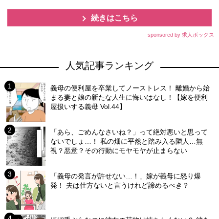
続きはこちら
sponsored by 求人ボックス
人気記事ランキング
義母の便利屋を卒業してノーストレス！ 離婚から始
まる妻と娘の新たな人生に悔いはなし！【嫁を便利
屋扱いする義母 Vol.44】
「あら、ごめんなさいね？」って絶対悪いと思って
ないでしょ…！ 私の畑に平然と踏み入る隣人…無
視？悪意？その行動にモヤモヤが止まらない
「義母の発言が許せない…！」嫁が義母に怒り爆
発！ 夫は仕方ないと言うけれど諦めるべき？