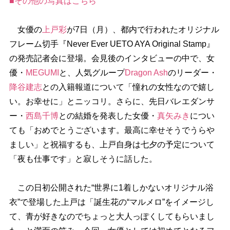
■その他の写真はこちら
女優の
上戸彩
が7日（月）、都内で行われたオリジナル
フレーム切手『Never Ever UETO AYA Original Stamp』
の発売記者会に登場。会見後のインタビューの中で、女
優・
MEGUMI
と、人気グループ
Dragon Ash
のリーダー・
降谷建志
との入籍報道について「憧れの女性なので嬉し
い。お幸せに」とニッコリ。さらに、先日バレエダンサ
ー・
西島千博
との結婚を発表した女優・
真矢みき
につい
ても「おめでとうございます。最高に幸せそうでうら
ましい」と祝福するも、上戸自身は七夕の予定について
「夜も仕事です」と寂しそうに話した。
この日初公開された“世界に1着しかないオリジナル浴
衣”で登場した上戸は「誕生花の“マルメロ”をイメージし
て、青が好きなのでちょっと大人っぽくしてもらいまし