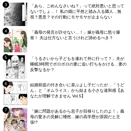
「あら、ごめんなさいね？」って絶対悪いと思って
ないでしょ…！ 私の畑に平然と踏み入る隣人…無
視？悪意？その行動にモヤモヤが止まらない
「義母の発言が許せない…！」嫁が義母に怒り爆
発！ 夫は仕方ないと言うけれど諦めるべき？
「うるさいから子どもを連れて外に行って？」夫が
睡眠3時間でボロボロの妻に追い打ちをかける…妻の
反撃なるか？
結婚前提の付き合いに喜ぶよし子だったが…「うど
ん」と「オムライス」から始まる小さな違和感【あ
なたが理解できません Vol.5】
「嫁に問題があるから息子が目移りしたのよ！」義
母の驚きの見解に唖然…嫁の高学歴が原因だと主
張!?