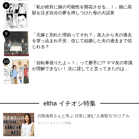
「私が絶対に娘の可能性を開花させる…！」娘に高
額を注ぎ自分の夢を押しつけた母の大誤算
「元嫁と別れた理由ってそれ？」友人から夫の過去
を突っ込まれ不安…信じて結婚した夫の過去まで信
じれる？
「自転車借りたよ～！」って勝手に!? ママ友の常識
が理解できない！ 次に貸してと言ってきたのは…
eltha イチオシ特集
川島海荷さんと学ぶ 日常に潜む“人身取引”のリアル
オリコンタイアップ特集