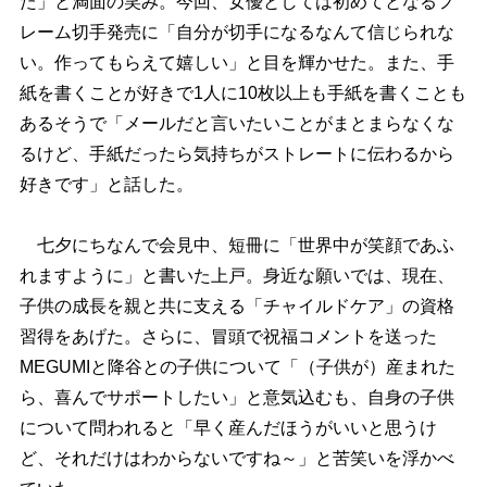
た」と満面の笑み。今回、女優としては初めてとなるフ
レーム切手発売に「自分が切手になるなんて信じられな
い。作ってもらえて嬉しい」と目を輝かせた。また、手
紙を書くことが好きで1人に10枚以上も手紙を書くことも
あるそうで「メールだと言いたいことがまとまらなくな
るけど、手紙だったら気持ちがストレートに伝わるから
好きです」と話した。
七夕にちなんで会見中、短冊に「世界中が笑顔であふ
れますように」と書いた上戸。身近な願いでは、現在、
子供の成長を親と共に支える「チャイルドケア」の資格
習得をあげた。さらに、冒頭で祝福コメントを送った
MEGUMIと降谷との子供について「（子供が）産まれた
ら、喜んでサポートしたい」と意気込むも、自身の子供
について問われると「早く産んだほうがいいと思うけ
ど、それだけはわからないですね～」と苦笑いを浮かべ