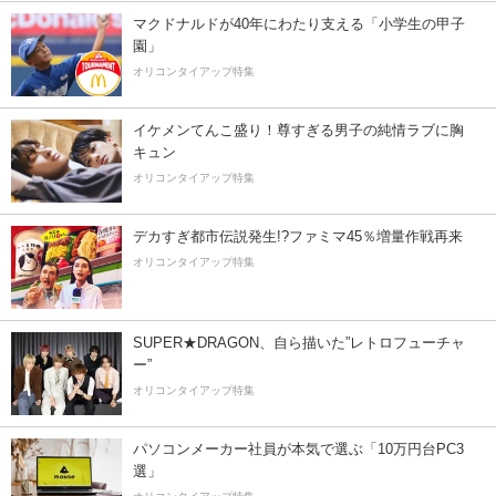
マクドナルドが40年にわたり支える「小学生の甲子
園」
オリコンタイアップ特集
イケメンてんこ盛り！尊すぎる男子の純情ラブに胸
キュン
オリコンタイアップ特集
デカすぎ都市伝説発生!?ファミマ45％増量作戦再来
オリコンタイアップ特集
SUPER★DRAGON、自ら描いた”レトロフューチャ
ー”
オリコンタイアップ特集
パソコンメーカー社員が本気で選ぶ「10万円台PC3
選」