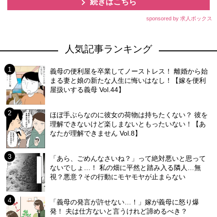
続きはこちら
sponsored by 求人ボックス
人気記事ランキング
義母の便利屋を卒業してノーストレス！ 離婚から始
まる妻と娘の新たな人生に悔いはなし！【嫁を便利
屋扱いする義母 Vol.44】
ほぼ手ぶらなのに彼女の荷物は持ちたくない？ 彼を
理解できないけど楽しまないともったいない！【あ
なたが理解できません Vol.8】
「あら、ごめんなさいね？」って絶対悪いと思って
ないでしょ…！ 私の畑に平然と踏み入る隣人…無
視？悪意？その行動にモヤモヤが止まらない
「義母の発言が許せない…！」嫁が義母に怒り爆
発！ 夫は仕方ないと言うけれど諦めるべき？