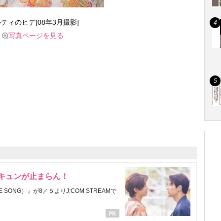
ティのヒデ[08年3月撮影]
写真ページを見る
にキュンが止まらん！
ONG）』が8／５よりJ:COM STREAMで