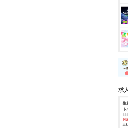
求
生
ト
S
月給
正社