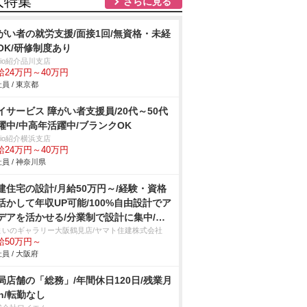
人特集
さらに見る
がい者の就労支援/面接1回/無資格・未経
OK/研修制度あり
trio紹介品川支店
給24万円～40万円
員 / 東京都
イサービス 障がい者支援員/20代～50代
躍中/中高年活躍中/ブランクOK
trio紹介横浜支店
給24万円～40万円
員 / 神奈川県
建住宅の設計/月給50万円～/経験・資格
活かして年収UP可能/100%自由設計でア
デアを活かせる/分業制で設計に集中/完
週休2日制
まいのギャラリー大阪鶴見店/ヤマト住建株式会社
給50万円～
員 / 大阪府
局店舗の「総務」/年間休日120日/残業月
0h/転勤なし