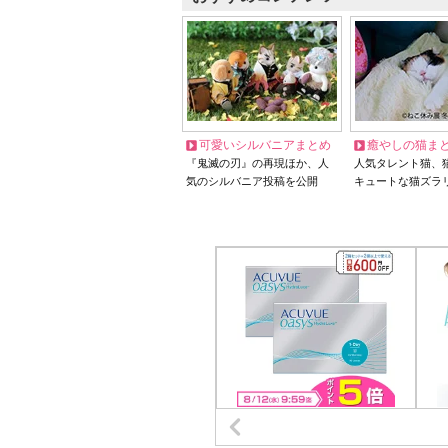
可愛いシルバニアまとめ
癒やしの猫ま
『鬼滅の刃』の再現ほか、人
人気タレント猫、
気のシルバニア投稿を公開
キュートな猫ズラ