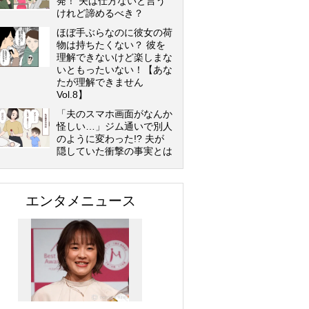
発！ 夫は仕方ないと言う
けれど諦めるべき？
ほぼ手ぶらなのに彼女の荷
物は持ちたくない？ 彼を
理解できないけど楽しまな
いともったいない！【あな
たが理解できません
Vol.8】
「夫のスマホ画面がなんか
怪しい…」ジム通いで別人
のように変わった!? 夫が
隠していた衝撃の事実とは
エンタメニュース