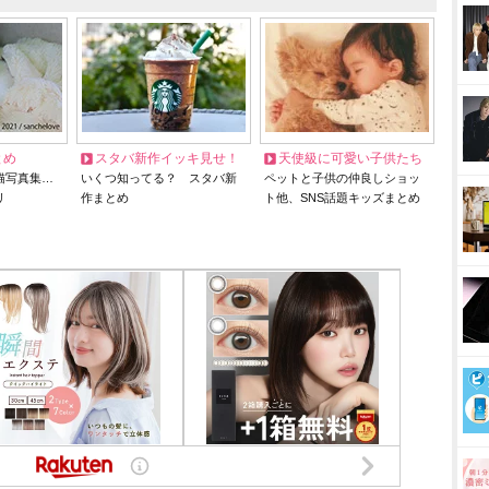
とめ
スタバ新作イッキ見せ！
天使級に可愛い子供たち
猫写真集…
いくつ知ってる？ スタバ新
ペットと子供の仲良しショッ
リ
作まとめ
ト他、SNS話題キッズまとめ