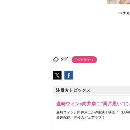
ペナル
タグ
#ペナルティ
注目★トピックス
森崎ウィン×向井康二“両片思い”
森崎ウィンと向井康二がW主演！映画『（LOVE S
最速配信。究極のピュアラブ！