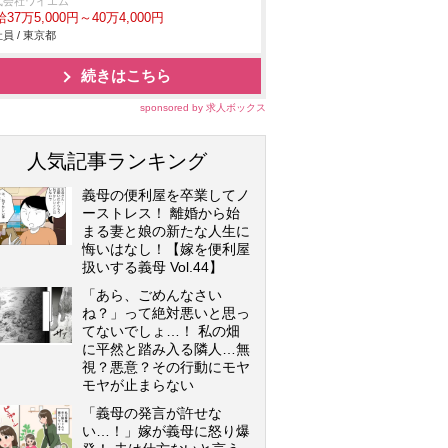
式会社ワイエム
37万5,000円～40万4,000円
員 / 東京都
続きはこちら
sponsored by 求人ボックス
人気記事ランキング
義母の便利屋を卒業してノ
ーストレス！ 離婚から始
まる妻と娘の新たな人生に
悔いはなし！【嫁を便利屋
扱いする義母 Vol.44】
「あら、ごめんなさい
ね？」って絶対悪いと思っ
てないでしょ…！ 私の畑
に平然と踏み入る隣人…無
視？悪意？その行動にモヤ
モヤが止まらない
「義母の発言が許せな
い…！」嫁が義母に怒り爆