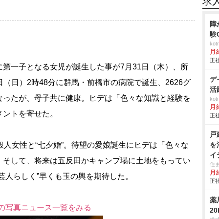
求
障
験
ko
月
正社
に第一子となる女児が誕生した事が7月31日（木）、所
デ
日（日）2時48分に群馬・前橋市の病院で誕生、2626グ
活
なったが、母子共に健康。ヒデは「色々な知識と経験を
ko
月
メントを寄せた。
正社
戸
人女性と“七夕婚”。待望の愛娘誕生にヒデは「色々な
を
イ
。そして、将来は五反田かキャンプ場に土地をもってい
全
住
月
芸人らしく”早くも玉の輿を期待した。
正社
薬
2