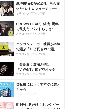
SUPER★DRAGON、自ら描
いた”レトロフューチャー”
オリコンタイアップ特集
CROWN HEAD、結成1周年
で見えた”バンドらしさ”
オリコンタイアップ特集
パソコンメーカー社員が本気
で選ぶ「10万円台PC3選」
オリコンタイアップ特集
一番似合う登場人物は…
『VIVANT』限定ウオッチ
オリコンタイアップ特集
自販機にピッ！ですぐに買え
ちゃう
（PR）ジハンピ
朝1分貼るだけ！ミルクピー