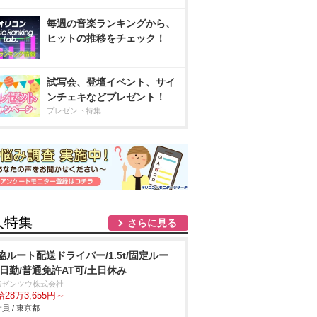
毎週の音楽ランキングから、
ヒットの推移をチェック！
試写会、登壇イベント、サイ
ンチェキなどプレゼント！
プレゼント特集
人特集
さらに見る
協ルート配送ドライバー/1.5t/固定ルー
/日勤/普通免許AT可/土日休み
BSゼンツウ株式会社
28万3,655円～
員 / 東京都