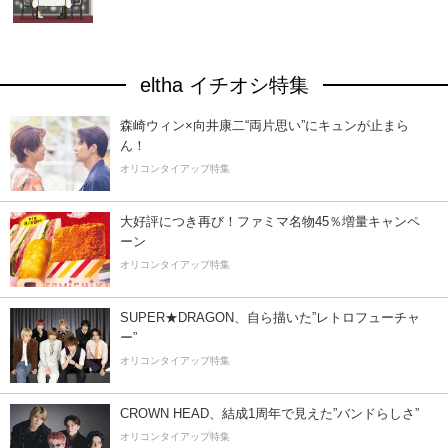
eltha イチオシ特集
森崎ウィン×向井康二“両片思い”にキュンが止まら
ん！
オリコンタイアップ特集
大好評につき再び！ファミマ名物45％増量キャンペ
ーン
オリコンタイアップ特集
SUPER★DRAGON、自ら描いた”レトロフューチャ
ー”
オリコンタイアップ特集
CROWN HEAD、結成1周年で見えた”バンドらしさ”
オリコンタイアップ特集