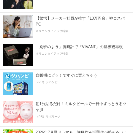
【驚愕】メーカー社員が推す「10万円台」神コスパ
PC
オリコンタイアップ特集
「別班のよう」腕時計で『VIVANT』の世界観再現
オリコンタイアップ特集
自販機にピッ！ですぐに買えちゃう
（PR）ジハンピ
朝1分貼るだけ！ミルクピールで一日中ずっとうるツ
ヤ肌
（PR）サボリーノ
2026年7月夏ドラマも、注目作＆話題作が勢ぞろい！