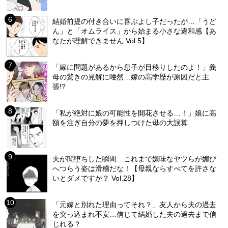
結婚前提の付き合いに喜ぶよし子だったが…「うど
ん」と「オムライス」から始まる小さな違和感【あ
なたが理解できません Vol.5】
「嫁に問題があるから息子が目移りしたのよ！」義
母の驚きの見解に唖然…嫁の高学歴が原因だと主
張!?
「私が絶対に娘の可能性を開花させる…！」娘に高
額を注ぎ自分の夢を押しつけた母の大誤算
夫が闇堕ちした瞬間…これまで嫌味なヤツらが媚び
へつらう姿は滑稽だな！【母親ならすべてを許さな
いとダメですか？ Vol.28】
「元嫁と別れた理由ってそれ？」友人から夫の過去
を突っ込まれ不安…信じて結婚した夫の過去まで信
じれる？