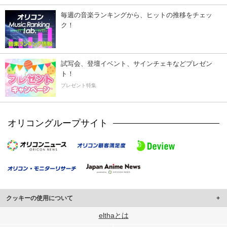
毎週の音楽ランキングから、ヒットの推移をチェッ
ク！
試写会、登壇イベント、サインチェキなどプレゼン
ト！
プレゼント特集
オリコングループサイト
クッキーの使用について
このサイトでは Cookie を使用して、ユーザーに合わせたコンテンツや広告の
elthaとは
表示、ソーシャル メディア機能の提供、広告の表示回数やクリック数の測定を