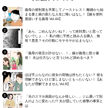
義母の便利屋を卒業してノーストレス！ 離婚から始
まる妻と娘の新たな人生に悔いはなし！【嫁を便利
屋扱いする義母 Vol.44】
「あら、ごめんなさいね？」って絶対悪いと思って
ないでしょ…！ 私の畑に平然と踏み入る隣人…無
視？悪意？その行動にモヤモヤが止まらない
「義母の発言が許せない…！」嫁が義母に怒り爆
発！ 夫は仕方ないと言うけれど諦めるべき？
ほぼ手ぶらなのに彼女の荷物は持ちたくない？ 彼を
理解できないけど楽しまないともったいない！【あ
なたが理解できません Vol.8】
「夫のスマホ画面がなんか怪しい…」ジム通いで別
人のように変わった!? 夫が隠していた衝撃の事実と
は