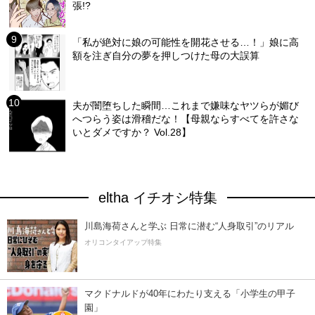
張!?
「私が絶対に娘の可能性を開花させる…！」娘に高
額を注ぎ自分の夢を押しつけた母の大誤算
夫が闇堕ちした瞬間…これまで嫌味なヤツらが媚び
へつらう姿は滑稽だな！【母親ならすべてを許さな
いとダメですか？ Vol.28】
eltha イチオシ特集
川島海荷さんと学ぶ 日常に潜む“人身取引”のリアル
オリコンタイアップ特集
マクドナルドが40年にわたり支える「小学生の甲子
園」