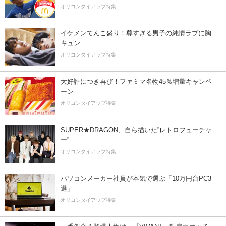
オリコンタイアップ特集
イケメンてんこ盛り！尊すぎる男子の純情ラブに胸
キュン
オリコンタイアップ特集
大好評につき再び！ファミマ名物45％増量キャンペ
ーン
オリコンタイアップ特集
SUPER★DRAGON、自ら描いた”レトロフューチャ
ー”
オリコンタイアップ特集
パソコンメーカー社員が本気で選ぶ「10万円台PC3
選」
オリコンタイアップ特集