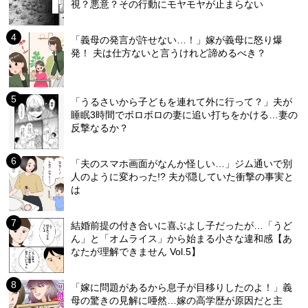
視？悪意？その行動にモヤモヤが止まらない
「義母の発言が許せない…！」嫁が義母に怒り爆
発！ 夫は仕方ないと言うけれど諦めるべき？
「うるさいから子どもを連れて外に行って？」夫が
睡眠3時間でボロボロの妻に追い打ちをかける…妻の
反撃なるか？
「夫のスマホ画面がなんか怪しい…」ジム通いで別
人のように変わった!? 夫が隠していた衝撃の事実と
は
結婚前提の付き合いに喜ぶよし子だったが…「うど
ん」と「オムライス」から始まる小さな違和感【あ
なたが理解できません Vol.5】
「嫁に問題があるから息子が目移りしたのよ！」義
母の驚きの見解に唖然…嫁の高学歴が原因だと主