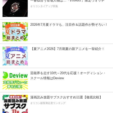
一番似合う登場人物は…『VIVANT』限定ウオッチ
オリコンタイアップ特集
2026年7月夏ドラマも、注目作＆話題作が勢ぞろい！
【夏アニメ2026】7月期夏の新アニメを一挙紹介！
芸能界を志す10代～20代を応援！オーディション・
スクール情報はDeview
漫画読み放題サブスクおすすめ11選【徹底比較】
オリコン顧客満足度ランキング