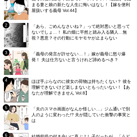
まる妻と娘の新たな人生に悔いはなし！【嫁を便利
屋扱いする義母 Vol.44】
「あら、ごめんなさいね？」って絶対悪いと思って
ないでしょ…！ 私の畑に平然と踏み入る隣人…無
視？悪意？その行動にモヤモヤが止まらない
「義母の発言が許せない…！」嫁が義母に怒り爆
発！ 夫は仕方ないと言うけれど諦めるべき？
ほぼ手ぶらなのに彼女の荷物は持ちたくない？ 彼を
理解できないけど楽しまないともったいない！【あ
なたが理解できません Vol.8】
「夫のスマホ画面がなんか怪しい…」ジム通いで別
人のように変わった!? 夫が隠していた衝撃の事実と
は
結婚前提の付き合いに喜ぶよし子だったが…「うど