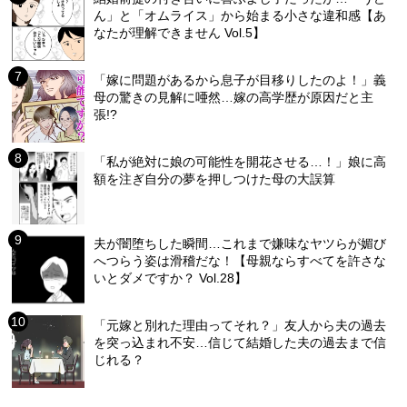
ん」と「オムライス」から始まる小さな違和感【あ
なたが理解できません Vol.5】
「嫁に問題があるから息子が目移りしたのよ！」義
母の驚きの見解に唖然…嫁の高学歴が原因だと主
張!?
「私が絶対に娘の可能性を開花させる…！」娘に高
額を注ぎ自分の夢を押しつけた母の大誤算
夫が闇堕ちした瞬間…これまで嫌味なヤツらが媚び
へつらう姿は滑稽だな！【母親ならすべてを許さな
いとダメですか？ Vol.28】
「元嫁と別れた理由ってそれ？」友人から夫の過去
を突っ込まれ不安…信じて結婚した夫の過去まで信
じれる？