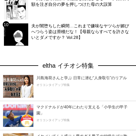
額を注ぎ自分の夢を押しつけた母の大誤算
夫が闇堕ちした瞬間…これまで嫌味なヤツらが媚び
へつらう姿は滑稽だな！【母親ならすべてを許さな
いとダメですか？ Vol.28】
eltha イチオシ特集
川島海荷さんと学ぶ 日常に潜む“人身取引”のリアル
オリコンタイアップ特集
マクドナルドが40年にわたり支える「小学生の甲子
園」
オリコンタイアップ特集