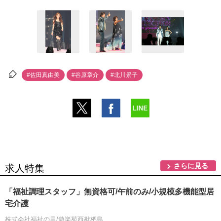
#佐田真由美
#谷原章介
#北川景子
さらに見る
求人特集
「福祉調理スタッフ」無資格可/午前のみ/小規模多機能型居
宅介護
株式会社福祉の里/遊楽苑西枇杷島