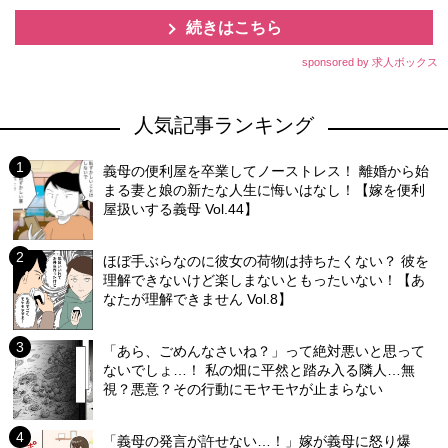
続きはこちら
sponsored by 求人ボックス
人気記事ランキング
義母の便利屋を卒業してノーストレス！ 離婚から始
まる妻と娘の新たな人生に悔いはなし！【嫁を便利
屋扱いする義母 Vol.44】
ほぼ手ぶらなのに彼女の荷物は持ちたくない？ 彼を
理解できないけど楽しまないともったいない！【あ
なたが理解できません Vol.8】
「あら、ごめんなさいね？」って絶対悪いと思って
ないでしょ…！ 私の畑に平然と踏み入る隣人…無
視？悪意？その行動にモヤモヤが止まらない
「義母の発言が許せない…！」嫁が義母に怒り爆