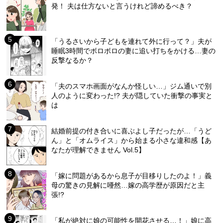
発！ 夫は仕方ないと言うけれど諦めるべき？
「うるさいから子どもを連れて外に行って？」夫が
睡眠3時間でボロボロの妻に追い打ちをかける…妻の
反撃なるか？
「夫のスマホ画面がなんか怪しい…」ジム通いで別
人のように変わった!? 夫が隠していた衝撃の事実と
は
結婚前提の付き合いに喜ぶよし子だったが…「うど
ん」と「オムライス」から始まる小さな違和感【あ
なたが理解できません Vol.5】
「嫁に問題があるから息子が目移りしたのよ！」義
母の驚きの見解に唖然…嫁の高学歴が原因だと主
張!?
「私が絶対に娘の可能性を開花させる…！」娘に高