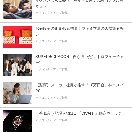
イケメンてんこ盛り！尊すぎる男子の純情ラブに胸
キュン
オリコンタイアップ特集
お値段そのまま45％増量！ファミマ夏の大盤振る舞
い
オリコンタイアップ特集
SUPER★DRAGON、自ら描いた”レトロフューチャ
ー”
オリコンタイアップ特集
【驚愕】メーカー社員が推す「10万円台」神コスパ
PC
オリコンタイアップ特集
一番似合う登場人物は…『VIVANT』限定ウオッチ
オリコンタイアップ特集