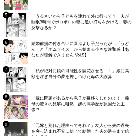
「うるさいから子どもを連れて外に行って？」夫が
睡眠3時間でボロボロの妻に追い打ちをかける…妻の
反撃なるか？
結婚前提の付き合いに喜ぶよし子だったが…「うど
ん」と「オムライス」から始まる小さな違和感【あ
なたが理解できません Vol.5】
「私が絶対に娘の可能性を開花させる…！」娘に高
額を注ぎ自分の夢を押しつけた母の大誤算
「嫁に問題があるから息子が目移りしたのよ！」義
母の驚きの見解に唖然…嫁の高学歴が原因だと主
張!?
「元嫁と別れた理由ってそれ？」友人から夫の過去
を突っ込まれ不安…信じて結婚した夫の過去まで信