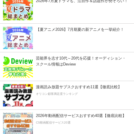
2026年7月夏ドラマも、注目作＆話題作が勢ぞろい！
【夏アニメ2026】7月期夏の新アニメを一挙紹介！
芸能界を志す10代～20代を応援！オーディション・
スクール情報はDeview
漫画読み放題サブスクおすすめ11選【徹底比較】
オリコン顧客満足度ランキング
2026年動画配信サービスおすすめ40選【徹底比較】
CS動画配信サービス20選