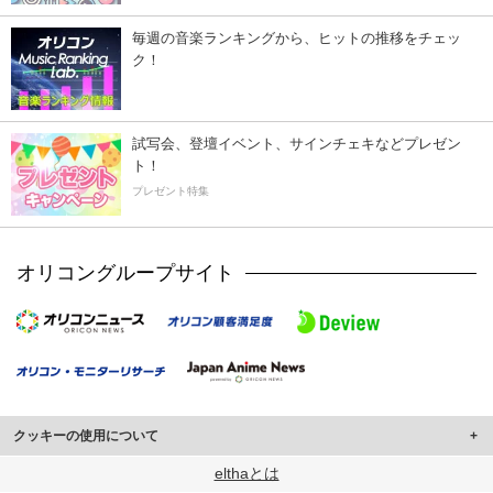
毎週の音楽ランキングから、ヒットの推移をチェッ
ク！
試写会、登壇イベント、サインチェキなどプレゼン
ト！
プレゼント特集
オリコングループサイト
クッキーの使用について
このサイトでは Cookie を使用して、ユーザーに合わせたコンテンツや広告の
elthaとは
表示、ソーシャル メディア機能の提供、広告の表示回数やクリック数の測定を