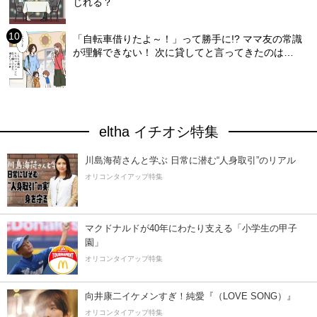
じれる？
「自転車借りたよ～！」って勝手に!? ママ友の常識
が理解できない！ 次に貸してと言ってきたのは…
eltha イチオシ特集
川島海荷さんと学ぶ 日常に潜む“人身取引”のリアル
オリコンタイアップ特集
マクドナルドが40年にわたり支える「小学生の甲子
園」
オリコンタイアップ特集
向井康二イケメンすぎ！純愛『（LOVE SONG）』
オリコンタイアップ特集