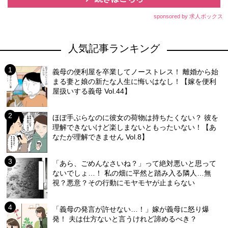
sponsored by 求人ボックス
人気記事ランキング
義母の便利屋を卒業してノーストレス！ 離婚から始
まる妻と娘の新たな人生に悔いはなし！【嫁を便利
屋扱いする義母 Vol.44】
ほぼ手ぶらなのに彼女の荷物は持ちたくない？ 彼を
理解できないけど楽しまないともったいない！【あ
なたが理解できません Vol.8】
「あら、ごめんなさいね？」って絶対悪いと思って
ないでしょ…！ 私の畑に平然と踏み入る隣人…無
視？悪意？その行動にモヤモヤが止まらない
「義母の発言が許せない…！」嫁が義母に怒り爆
発！ 夫は仕方ないと言うけれど諦めるべき？