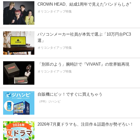
CROWN HEAD、結成1周年で見えた”バンドらしさ”
オリコンタイアップ特集
パソコンメーカー社員が本気で選ぶ「10万円台PC3
選」
オリコンタイアップ特集
「別班のよう」腕時計で『VIVANT』の世界観再現
オリコンタイアップ特集
自販機にピッ！ですぐに買えちゃう
（PR）ジハンピ
2026年7月夏ドラマも、注目作＆話題作が勢ぞろい！