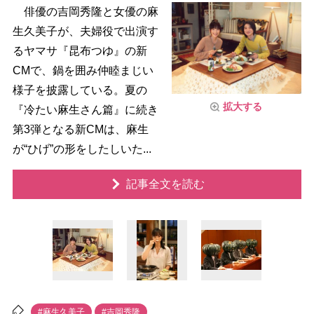
俳優の吉岡秀隆と女優の麻
生久美子が、夫婦役で出演す
るヤマサ『昆布つゆ』の新
CMで、鍋を囲み仲睦まじい
様子を披露している。夏の
拡大する
『冷たい麻生さん篇』に続き
第3弾となる新CMは、麻生
が“ひげ”の形をしたしいた...
記事全文を読む
#麻生久美子
#吉岡秀隆