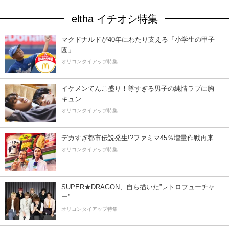
eltha イチオシ特集
マクドナルドが40年にわたり支える「小学生の甲子
園」
オリコンタイアップ特集
イケメンてんこ盛り！尊すぎる男子の純情ラブに胸
キュン
オリコンタイアップ特集
デカすぎ都市伝説発生!?ファミマ45％増量作戦再来
オリコンタイアップ特集
SUPER★DRAGON、自ら描いた”レトロフューチャ
ー”
オリコンタイアップ特集