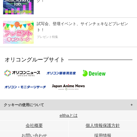
ク！
試写会、登壇イベント、サインチェキなどプレゼン
ト！
プレゼント特集
オリコングループサイト
クッキーの使用について
このサイトでは Cookie を使用して、ユーザーに合わせたコンテンツや広告の
elthaとは
表示、ソーシャル メディア機能の提供、広告の表示回数やクリック数の測定を
会社概要
個人情報保護方針
行っています。
また、ユーザーによるサイトの利用状況についても情報を収集し、ソーシャル
お問い合わせ
採用情報
メディアや広告配信、データ解析の各パートナーに提供しています。