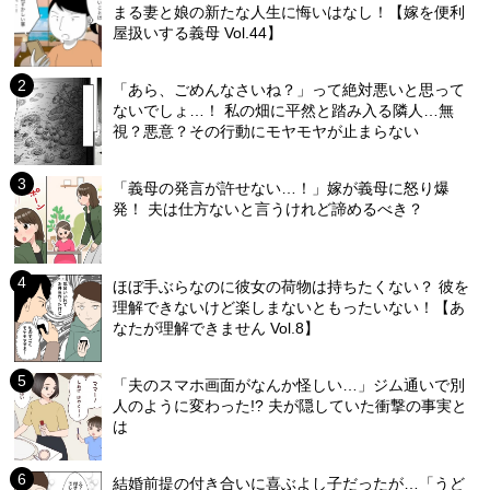
まる妻と娘の新たな人生に悔いはなし！【嫁を便利
屋扱いする義母 Vol.44】
「あら、ごめんなさいね？」って絶対悪いと思って
ないでしょ…！ 私の畑に平然と踏み入る隣人…無
視？悪意？その行動にモヤモヤが止まらない
「義母の発言が許せない…！」嫁が義母に怒り爆
発！ 夫は仕方ないと言うけれど諦めるべき？
ほぼ手ぶらなのに彼女の荷物は持ちたくない？ 彼を
理解できないけど楽しまないともったいない！【あ
なたが理解できません Vol.8】
「夫のスマホ画面がなんか怪しい…」ジム通いで別
人のように変わった!? 夫が隠していた衝撃の事実と
は
結婚前提の付き合いに喜ぶよし子だったが…「うど