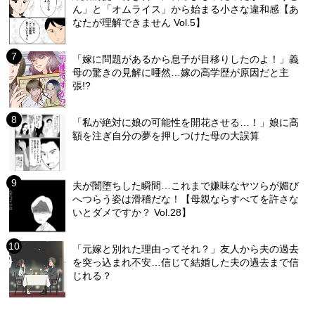
ん」と「オムライス」から始まる小さな違和感【あ
なたが理解できません Vol.5】
「嫁に問題があるから息子が目移りしたのよ！」義
母の驚きの見解に唖然…嫁の高学歴が原因だと主
張!?
「私が絶対に娘の可能性を開花させる…！」娘に高
額を注ぎ自分の夢を押しつけた母の大誤算
夫が闇堕ちした瞬間…これまで嫌味なヤツらが媚び
へつらう姿は滑稽だな！【母親ならすべてを許さな
いとダメですか？ Vol.28】
「元嫁と別れた理由ってそれ？」友人から夫の過去
を突っ込まれ不安…信じて結婚した夫の過去まで信
じれる？