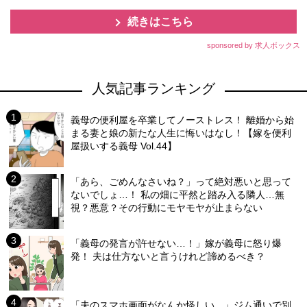
続きはこちら
sponsored by 求人ボックス
人気記事ランキング
義母の便利屋を卒業してノーストレス！ 離婚から始
まる妻と娘の新たな人生に悔いはなし！【嫁を便利
屋扱いする義母 Vol.44】
「あら、ごめんなさいね？」って絶対悪いと思って
ないでしょ…！ 私の畑に平然と踏み入る隣人…無
視？悪意？その行動にモヤモヤが止まらない
「義母の発言が許せない…！」嫁が義母に怒り爆
発！ 夫は仕方ないと言うけれど諦めるべき？
「夫のスマホ画面がなんか怪しい…」ジム通いで別