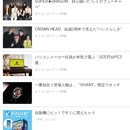
SUPER★DRAGON、自ら描いた”レトロフューチャ
ー”
オリコンタイアップ特集
CROWN HEAD、結成1周年で見えた”バンドらしさ”
オリコンタイアップ特集
パソコンメーカー社員が本気で選ぶ「10万円台PC3
選」
オリコンタイアップ特集
一番似合う登場人物は…『VIVANT』限定ウオッチ
オリコンタイアップ特集
自販機にピッ！ですぐに買えちゃう
（PR）ジハンピ