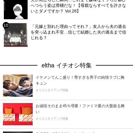
へつらう姿は滑稽だな！【母親ならすべてを許さな
いとダメですか？ Vol.28】
「元嫁と別れた理由ってそれ？」友人から夫の過去
を突っ込まれ不安…信じて結婚した夫の過去まで信
じれる？
eltha イチオシ特集
イケメンてんこ盛り！尊すぎる男子の純情ラブに胸
キュン
オリコンタイアップ特集
お値段そのまま45％増量！ファミマ夏の大盤振る舞
い
オリコンタイアップ特集