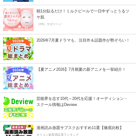
朝1分貼るだけ！ミルクピールで一日中ずっとうるツ
ヤ肌
（PR）サボリーノ
2026年7月夏ドラマも、注目作＆話題作が勢ぞろい！
【夏アニメ2026】7月期夏の新アニメを一挙紹介！
芸能界を志す10代～20代を応援！オーディション・
スクール情報はDeview
漫画読み放題サブスクおすすめ11選【徹底比較】
オリコン顧客満足度ランキング