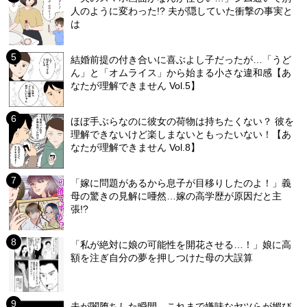
人のように変わった!? 夫が隠していた衝撃の事実と
は
結婚前提の付き合いに喜ぶよし子だったが…「うど
ん」と「オムライス」から始まる小さな違和感【あ
なたが理解できません Vol.5】
ほぼ手ぶらなのに彼女の荷物は持ちたくない？ 彼を
理解できないけど楽しまないともったいない！【あ
なたが理解できません Vol.8】
「嫁に問題があるから息子が目移りしたのよ！」義
母の驚きの見解に唖然…嫁の高学歴が原因だと主
張!?
「私が絶対に娘の可能性を開花させる…！」娘に高
額を注ぎ自分の夢を押しつけた母の大誤算
夫が闇堕ちした瞬間…これまで嫌味なヤツらが媚び