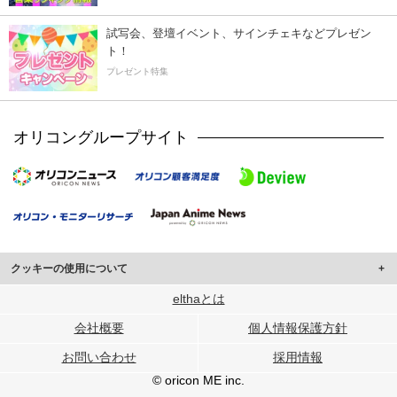
試写会、登壇イベント、サインチェキなどプレゼン
ト！
プレゼント特集
オリコングループサイト
クッキーの使用について
このサイトでは Cookie を使用して、ユーザーに合わせたコンテンツや広告の
elthaとは
表示、ソーシャル メディア機能の提供、広告の表示回数やクリック数の測定を
会社概要
個人情報保護方針
行っています。
また、ユーザーによるサイトの利用状況についても情報を収集し、ソーシャル
お問い合わせ
採用情報
メディアや広告配信、データ解析の各パートナーに提供しています。
各パートナーは、この情報とユーザーが各パートナーに提供した他の情報や、
© oricon ME inc.
ユーザーが各パートナーのサービスを使用したときに収集した他の情報を組み