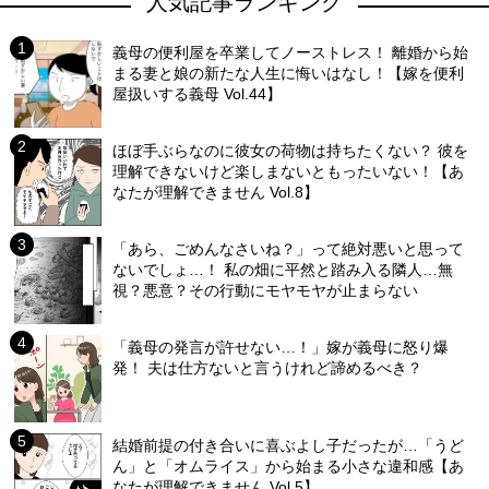
人気記事ランキング
義母の便利屋を卒業してノーストレス！ 離婚から始
まる妻と娘の新たな人生に悔いはなし！【嫁を便利
屋扱いする義母 Vol.44】
ほぼ手ぶらなのに彼女の荷物は持ちたくない？ 彼を
理解できないけど楽しまないともったいない！【あ
なたが理解できません Vol.8】
「あら、ごめんなさいね？」って絶対悪いと思って
ないでしょ…！ 私の畑に平然と踏み入る隣人…無
視？悪意？その行動にモヤモヤが止まらない
「義母の発言が許せない…！」嫁が義母に怒り爆
発！ 夫は仕方ないと言うけれど諦めるべき？
結婚前提の付き合いに喜ぶよし子だったが…「うど
ん」と「オムライス」から始まる小さな違和感【あ
なたが理解できません Vol.5】