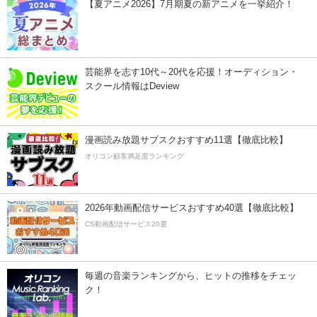
【夏アニメ2026】7月期夏の新アニメを一挙紹介！
芸能界を志す10代～20代を応援！オーディション・
スクール情報はDeview
漫画読み放題サブスクおすすめ11選【徹底比較】
オリコン顧客満足度ランキング
2026年動画配信サービスおすすめ40選【徹底比較】
CS動画配信サービス20選
毎週の音楽ランキングから、ヒットの推移をチェッ
ク！