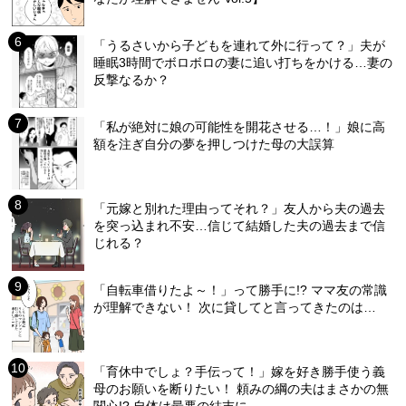
「うるさいから子どもを連れて外に行って？」夫が
睡眠3時間でボロボロの妻に追い打ちをかける…妻の
反撃なるか？
「私が絶対に娘の可能性を開花させる…！」娘に高
額を注ぎ自分の夢を押しつけた母の大誤算
「元嫁と別れた理由ってそれ？」友人から夫の過去
を突っ込まれ不安…信じて結婚した夫の過去まで信
じれる？
「自転車借りたよ～！」って勝手に!? ママ友の常識
が理解できない！ 次に貸してと言ってきたのは…
「育休中でしょ？手伝って！」嫁を好き勝手使う義
母のお願いを断りたい！ 頼みの綱の夫はまさかの無