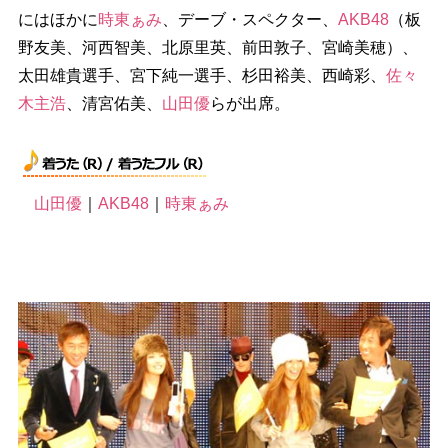
にはほかに
時東ぁみ
、デーブ・スペクター、
AKB48
（板
野友美、河西智美、北原里英、前田敦子、宮崎美穂）、
太田雄貴選手、宮下純一選手、杉田裕美、西崎彩、
佐々
木主浩
、清宮佑美、
山田優
らが出席。
山田優
｜
AKB48
｜
時東ぁみ