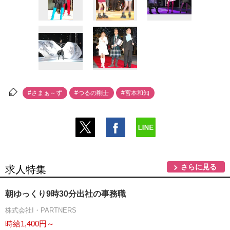
#さまぁ～ず
#つるの剛士
#宮本和知
さらに見る
求人特集
朝ゆっくり9時30分出社の事務職
株式会社I・PARTNERS
時給1,400円～