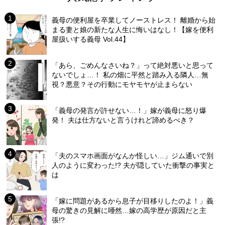
義母の便利屋を卒業してノーストレス！ 離婚から始
まる妻と娘の新たな人生に悔いはなし！【嫁を便利
屋扱いする義母 Vol.44】
「あら、ごめんなさいね？」って絶対悪いと思って
ないでしょ…！ 私の畑に平然と踏み入る隣人…無
視？悪意？その行動にモヤモヤが止まらない
「義母の発言が許せない…！」嫁が義母に怒り爆
発！ 夫は仕方ないと言うけれど諦めるべき？
「夫のスマホ画面がなんか怪しい…」ジム通いで別
人のように変わった!? 夫が隠していた衝撃の事実と
は
「嫁に問題があるから息子が目移りしたのよ！」義
母の驚きの見解に唖然…嫁の高学歴が原因だと主
張!?