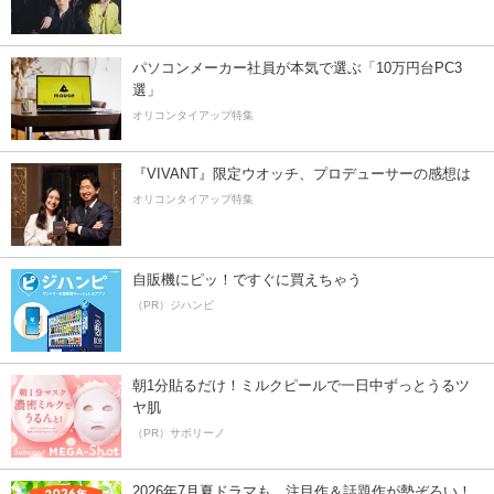
パソコンメーカー社員が本気で選ぶ「10万円台PC3
選」
オリコンタイアップ特集
『VIVANT』限定ウオッチ、プロデューサーの感想は
オリコンタイアップ特集
自販機にピッ！ですぐに買えちゃう
（PR）ジハンピ
朝1分貼るだけ！ミルクピールで一日中ずっとうるツ
ヤ肌
（PR）サボリーノ
2026年7月夏ドラマも、注目作＆話題作が勢ぞろい！