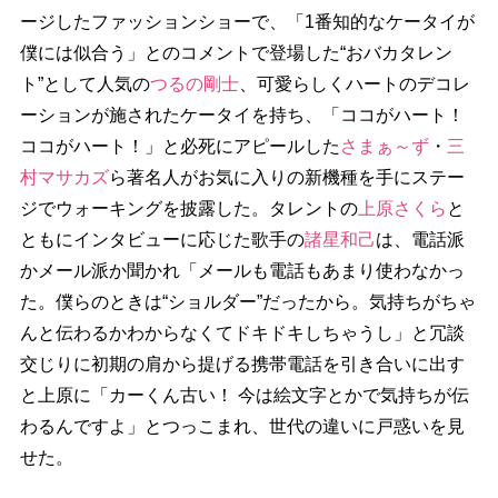
ージしたファッションショーで、「1番知的なケータイが
僕には似合う」とのコメントで登場した“おバカタレン
ト”として人気の
つるの剛士
、可愛らしくハートのデコレ
ーションが施されたケータイを持ち、「ココがハート！
ココがハート！」と必死にアピールした
さまぁ～ず
・
三
村マサカズ
ら著名人がお気に入りの新機種を手にステー
ジでウォーキングを披露した。タレントの
上原さくら
と
ともにインタビューに応じた歌手の
諸星和己
は、電話派
かメール派か聞かれ「メールも電話もあまり使わなかっ
た。僕らのときは“ショルダー”だったから。気持ちがちゃ
んと伝わるかわからなくてドキドキしちゃうし」と冗談
交じりに初期の肩から提げる携帯電話を引き合いに出す
と上原に「カーくん古い！ 今は絵文字とかで気持ちが伝
わるんですよ」とつっこまれ、世代の違いに戸惑いを見
せた。