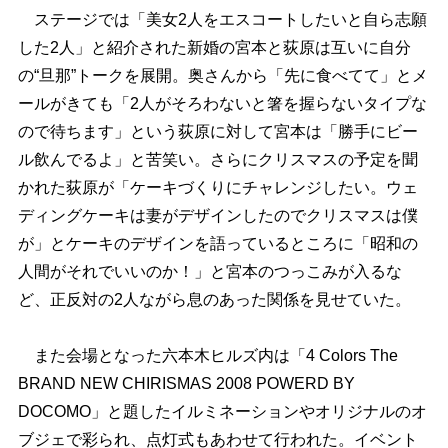
ステージでは「美女2人をエスコートしたいと自ら志願
した2人」と紹介された新婚の宮本と荻原は互いに自分
の“旦那”トークを展開。奥さんから「先に食べてて」とメ
ールがきても「2人がそろわないと箸を握らないタイプな
ので待ちます」という荻原に対して宮本は「勝手にビー
ル飲んでるよ」と苦笑い。さらにクリスマスの予定を聞
かれた荻原が「ケーキづくりにチャレンジしたい。ウェ
ディングケーキは妻がデザインしたのでクリスマスは僕
が」とケーキのデザインを語っているところに「昭和の
人間がそれでいいのか！」と宮本のつっこみが入るな
ど、正反対の2人ながら息のあった関係を見せていた。
また会場となった六本木ヒルズ内は「4 Colors The
BRAND NEW CHIRISMAS 2008 POWERD BY
DOCOMO」と題したイルミネーションやオリジナルのオ
ブジェで彩られ、点灯式もあわせて行われた。イベント