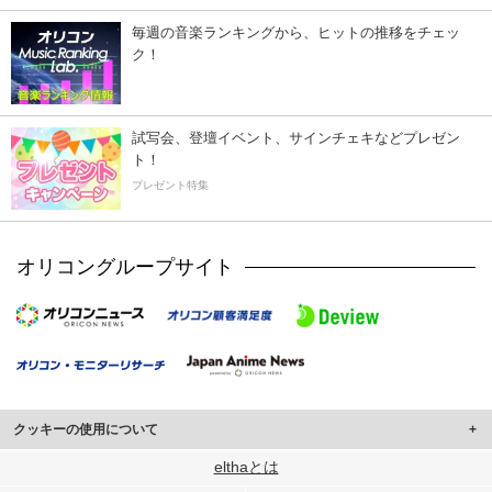
毎週の音楽ランキングから、ヒットの推移をチェッ
ク！
試写会、登壇イベント、サインチェキなどプレゼン
ト！
プレゼント特集
オリコングループサイト
クッキーの使用について
このサイトでは Cookie を使用して、ユーザーに合わせたコンテンツや広告の
elthaとは
表示、ソーシャル メディア機能の提供、広告の表示回数やクリック数の測定を