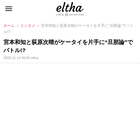
ホーム
＞
エンタメ
＞ 宮本和知と荻原次晴がケータイを片手に“旦那論”でバト
ル!?
宮本和知と荻原次晴がケータイを片手に“旦那論”で
バトル!?
2008-11-14 06:00
eltha