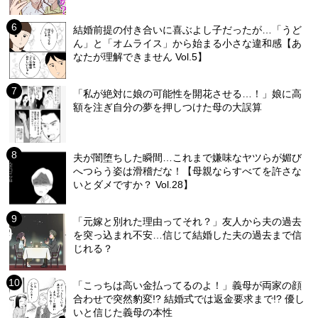
結婚前提の付き合いに喜ぶよし子だったが…「うど
ん」と「オムライス」から始まる小さな違和感【あ
なたが理解できません Vol.5】
「私が絶対に娘の可能性を開花させる…！」娘に高
額を注ぎ自分の夢を押しつけた母の大誤算
夫が闇堕ちした瞬間…これまで嫌味なヤツらが媚び
へつらう姿は滑稽だな！【母親ならすべてを許さな
いとダメですか？ Vol.28】
「元嫁と別れた理由ってそれ？」友人から夫の過去
を突っ込まれ不安…信じて結婚した夫の過去まで信
じれる？
「こっちは高い金払ってるのよ！」義母が両家の顔
合わせで突然豹変!? 結婚式では返金要求まで!? 優し
いと信じた義母の本性