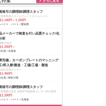
人特集
さらに見る
資格可の調理師/調理スタッフ
宅型有料老人ホームウェストホームエイル
1,140円～1,150円
バイト・パート / 愛知県
品メーカーで検査を行い品質チェック/化
分析
DB株式会社
1,250円～
社員 / 北海道
寮完備」カーボンプレートのマシニング
工/即入寮/製造・工場/工場・製造
式会社京栄センター
1,450円
社員 / 神奈川県
資格可の調理師/調理スタッフ
士産業株式会社 清里町学校給食センター内の厨房
1,200円
バイト・パート / 北海道