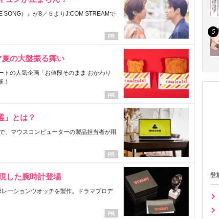
ONG）』が8／５よりJ:COM STREAMで
マ夏の大盤振る舞い
ートの人気企画「お値段そのまま おかわり
催！
選」とは？
で、マウスコンピューターの製品担当者が用
登
表現した腕時計登場
ラボレーションウオッチを製作。ドラマプロデ