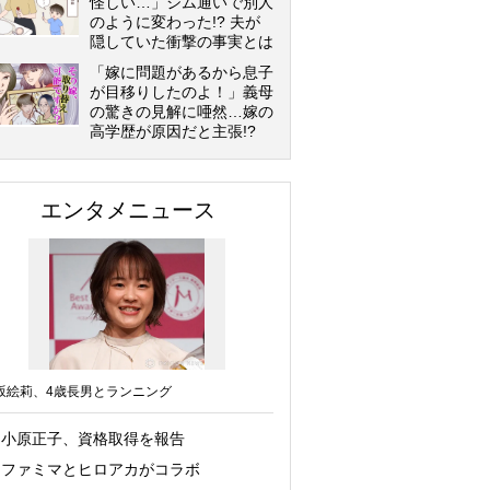
怪しい…」ジム通いで別人
のように変わった!? 夫が
隠していた衝撃の事実とは
「嫁に問題があるから息子
が目移りしたのよ！」義母
の驚きの見解に唖然…嫁の
高学歴が原因だと主張!?
エンタメニュース
坂絵莉、4歳長男とランニング
小原正子、資格取得を報告
ファミマとヒロアカがコラボ