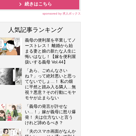
続きはこちら
sponsored by 求人ボックス
人気記事ランキング
義母の便利屋を卒業してノ
ーストレス！ 離婚から始
まる妻と娘の新たな人生に
悔いはなし！【嫁を便利屋
扱いする義母 Vol.44】
「あら、ごめんなさい
ね？」って絶対悪いと思っ
てないでしょ…！ 私の畑
に平然と踏み入る隣人…無
視？悪意？その行動にモヤ
モヤが止まらない
「義母の発言が許せな
い…！」嫁が義母に怒り爆
発！ 夫は仕方ないと言う
けれど諦めるべき？
「夫のスマホ画面がなんか