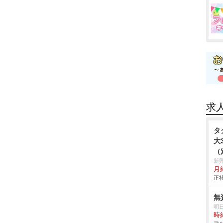
求
タ
大
（
料
新
月給
円
正社
無
明
時給