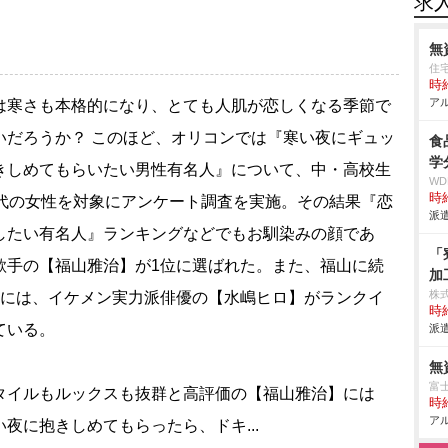
求
無
住
時給
アル
寒さも本格的になり、とても人肌が恋しくなる季節で
いだろうか？ このほど、オリコンでは『寒い夜にギュッ
食
学
きしめてもらいたい男性有名人』について、中・高校生
W
時給
0代の女性を対象にアンケート調査を実施。その結果『恋
派遣
したい有名人』ランキングなどでもお馴染みの顔であ
「
歌手の【福山雅治】が1位に選ばれた。また、福山に続
加
株
位には、イケメン実力派俳優の【水嶋ヒロ】がランクイ
時給
ている。
派遣
無
富
イルもルックスも抜群と高評価の【福山雅治】には
時給
アル
い夜に抱きしめてもらったら、ドキ...