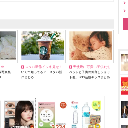
とめ
スタバ新作イッキ見せ！
天使級に可愛い子供たち
猫写真集…
いくつ知ってる？ スタバ新
ペットと子供の仲良しショッ
リ
作まとめ
ト他、SNS話題キッズまとめ