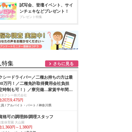
試写会、登壇イベント、サイ
ンチェキなどプレゼント！
プレゼント特集
人特集
さらに見る
クシードライバー／二種お持ちの方は最
30万円！／二種免許取得費用会社負担
定時制も可！）／寮完備…家賃半年間無
〜！／シフト柔軟対応「月間売上100万
興タクシー株式会社
20万9,475円
以上のトップドライバー20名以上在籍」
員 / アルバイト・パート / 神奈川県
資格可の調理師/調理スタッフ
日葉保育園 大山園
1,360円～1,380円