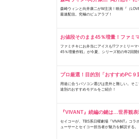
森崎ウィンと向井康二がW主演！映画『（LOVE S
最速配信。究極のピュアラブ！
お値段そのまま45％増量！ファミ
ファミチキにお弁当にアイスも!?ファミリーマ
45％増量作戦」が今夏、シリーズ初の年2回開
プロ厳選！目的別「おすすめPC９
用途に合うパソコン選びは意外と難しい。そこ
途別のおすすめモデルをご紹介！
『VIVANT』続編の鍵は…世界観
セイコーが、TBS系日曜劇場『VIVANT』コ
ューサーとセイコー担当者が魅力を解説する。