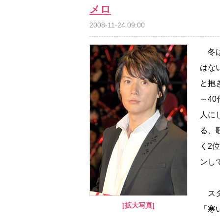
メロ
2008-11-24 09:00
冬は
はな
と抱
～4
人に
る、
く2
ンし
スタ
[拡大写真]
「寒