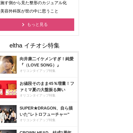
施す側から見た整形のカジュアル化
美容外科医が世の中に思うこと
もっと見る
向井康二イケメンすぎ！純愛
『（LOVE SONG）』
オリコンタイアップ特集
お値段そのまま45％増量！フ
ァミマ夏の大盤振る舞い
オリコンタイアップ特集
SUPER★DRAGON、自ら描
いた”レトロフューチャー”
オリコンタイアップ特集
CROWN HEAD、結成1周年