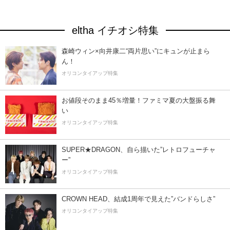
eltha イチオシ特集
森崎ウィン×向井康二“両片思い”にキュンが止まら
ん！
オリコンタイアップ特集
お値段そのまま45％増量！ファミマ夏の大盤振る舞
い
オリコンタイアップ特集
SUPER★DRAGON、自ら描いた”レトロフューチャ
ー”
オリコンタイアップ特集
CROWN HEAD、結成1周年で見えた”バンドらしさ”
オリコンタイアップ特集