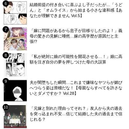
結婚前提の付き合いに喜ぶよし子だったが…「うど
ん」と「オムライス」から始まる小さな違和感【あ
なたが理解できません Vol.5】
「嫁に問題があるから息子が目移りしたのよ！」義
母の驚きの見解に唖然…嫁の高学歴が原因だと主
張!?
「私が絶対に娘の可能性を開花させる…！」娘に高
額を注ぎ自分の夢を押しつけた母の大誤算
夫が闇堕ちした瞬間…これまで嫌味なヤツらが媚び
へつらう姿は滑稽だな！【母親ならすべてを許さな
いとダメですか？ Vol.28】
「元嫁と別れた理由ってそれ？」友人から夫の過去
を突っ込まれ不安…信じて結婚した夫の過去まで信
じれる？