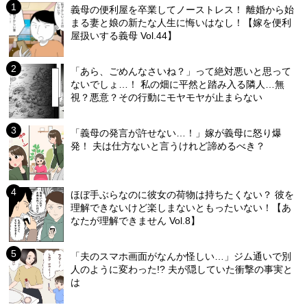
義母の便利屋を卒業してノーストレス！ 離婚から始
まる妻と娘の新たな人生に悔いはなし！【嫁を便利
屋扱いする義母 Vol.44】
「あら、ごめんなさいね？」って絶対悪いと思って
ないでしょ…！ 私の畑に平然と踏み入る隣人…無
視？悪意？その行動にモヤモヤが止まらない
「義母の発言が許せない…！」嫁が義母に怒り爆
発！ 夫は仕方ないと言うけれど諦めるべき？
ほぼ手ぶらなのに彼女の荷物は持ちたくない？ 彼を
理解できないけど楽しまないともったいない！【あ
なたが理解できません Vol.8】
「夫のスマホ画面がなんか怪しい…」ジム通いで別
人のように変わった!? 夫が隠していた衝撃の事実と
は