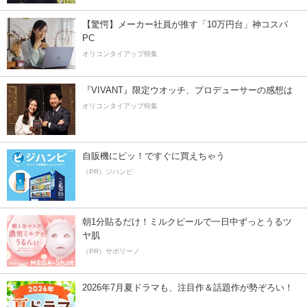
【驚愕】メーカー社員が推す「10万円台」神コスパ
PC
オリコンタイアップ特集
『VIVANT』限定ウオッチ、プロデューサーの感想は
オリコンタイアップ特集
自販機にピッ！ですぐに買えちゃう
（PR）ジハンピ
朝1分貼るだけ！ミルクピールで一日中ずっとうるツ
ヤ肌
（PR）サボリーノ
2026年7月夏ドラマも、注目作＆話題作が勢ぞろい！