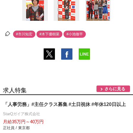
#市川知宏
#木下優樹菜
#小池徹平
さらに見る
求人特集
「人事労務」#主任クラス募集 #土日祝休 #年休120日以上
StarQガイア株式会社
月給35万円～40万円
正社員 / 東京都