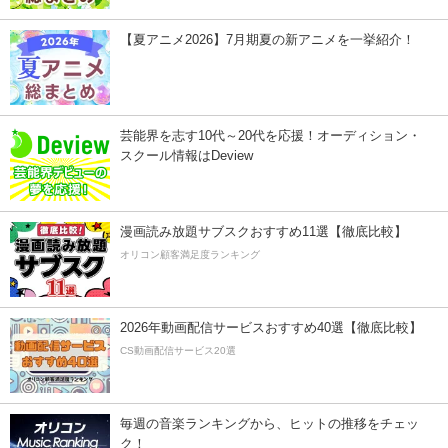
【夏アニメ2026】7月期夏の新アニメを一挙紹介！
芸能界を志す10代～20代を応援！オーディション・
スクール情報はDeview
漫画読み放題サブスクおすすめ11選【徹底比較】
オリコン顧客満足度ランキング
2026年動画配信サービスおすすめ40選【徹底比較】
CS動画配信サービス20選
毎週の音楽ランキングから、ヒットの推移をチェッ
ク！