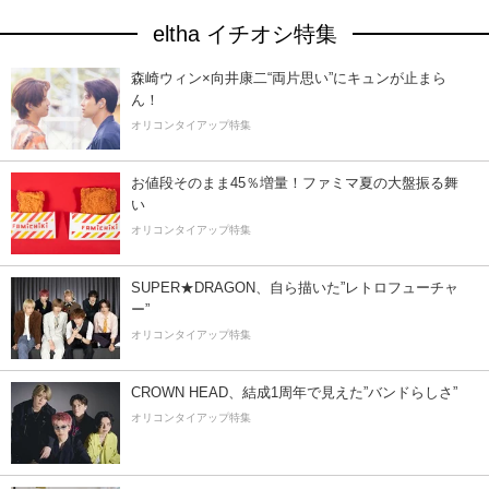
eltha イチオシ特集
森崎ウィン×向井康二“両片思い”にキュンが止まら
ん！
オリコンタイアップ特集
お値段そのまま45％増量！ファミマ夏の大盤振る舞
い
オリコンタイアップ特集
SUPER★DRAGON、自ら描いた”レトロフューチャ
ー”
オリコンタイアップ特集
CROWN HEAD、結成1周年で見えた”バンドらしさ”
オリコンタイアップ特集