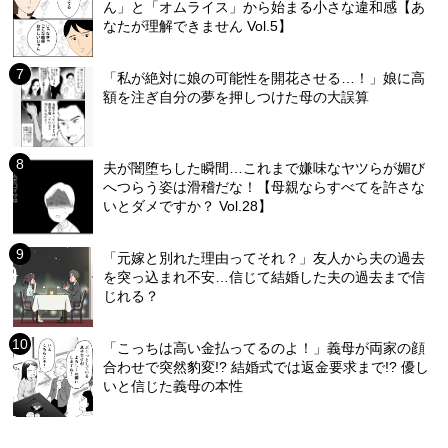
ん」と「オムライス」から始まる小さな違和感【あ
なたが理解できません Vol.5】
「私が絶対に娘の可能性を開花させる…！」娘に高
額を注ぎ自分の夢を押しつけた母の大誤算
夫が闇堕ちした瞬間…これまで嫌味なヤツらが媚び
へつらう姿は滑稽だな！【母親ならすべてを許さな
いとダメですか？ Vol.28】
「元嫁と別れた理由ってそれ？」友人から夫の過去
を突っ込まれ不安…信じて結婚した夫の過去まで信
じれる？
「こっちは高い金払ってるのよ！」義母が両家の顔
合わせで突然豹変!? 結婚式では返金要求まで!? 優し
いと信じた義母の本性