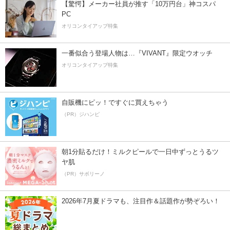
【驚愕】メーカー社員が推す「10万円台」神コスパ
PC
オリコンタイアップ特集
一番似合う登場人物は…『VIVANT』限定ウオッチ
オリコンタイアップ特集
自販機にピッ！ですぐに買えちゃう
（PR）ジハンピ
朝1分貼るだけ！ミルクピールで一日中ずっとうるツ
ヤ肌
（PR）サボリーノ
2026年7月夏ドラマも、注目作＆話題作が勢ぞろい！