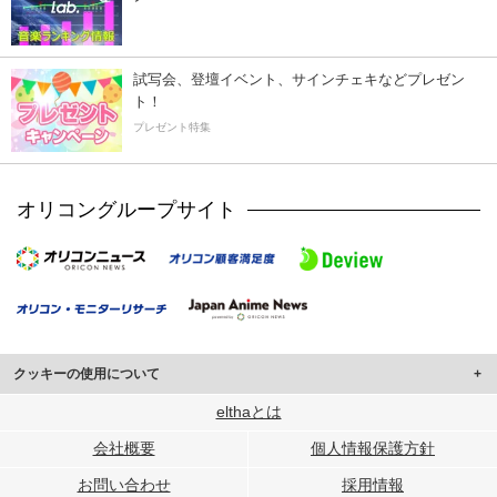
試写会、登壇イベント、サインチェキなどプレゼン
ト！
プレゼント特集
オリコングループサイト
クッキーの使用について
このサイトでは Cookie を使用して、ユーザーに合わせたコンテンツや広告の
elthaとは
表示、ソーシャル メディア機能の提供、広告の表示回数やクリック数の測定を
会社概要
個人情報保護方針
行っています。
また、ユーザーによるサイトの利用状況についても情報を収集し、ソーシャル
お問い合わせ
採用情報
メディアや広告配信、データ解析の各パートナーに提供しています。