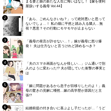
まる妻と娘の新たな人生に悔いはなし！【嫁を便利
屋扱いする義母 Vol.44】
「あら、ごめんなさいね？」って絶対悪いと思って
ないでしょ…！ 私の畑に平然と踏み入る隣人…無
視？悪意？その行動にモヤモヤが止まらない
「義母の発言が許せない…！」嫁が義母に怒り爆
発！ 夫は仕方ないと言うけれど諦めるべき？
「夫のスマホ画面がなんか怪しい…」ジム通いで別
人のように変わった!? 夫が隠していた衝撃の事実と
は
「嫁に問題があるから息子が目移りしたのよ！」義
母の驚きの見解に唖然…嫁の高学歴が原因だと主
張!?
結婚前提の付き合いに喜ぶよし子だったが…「うど