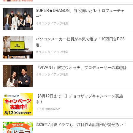
SUPER★DRAGON、自ら描いた”レトロフューチャ
ー”
オリコンタイアップ特集
パソコンメーカー社員が本気で選ぶ「10万円台PC3
選」
オリコンタイアップ特集
『VIVANT』限定ウオッチ、プロデューサーの感想は
オリコンタイアップ特集
【8月12日まで！】チョコザップキャンペーン実施
中！
（PR）chocoZAP
2026年7月夏ドラマも、注目作＆話題作が勢ぞろい！