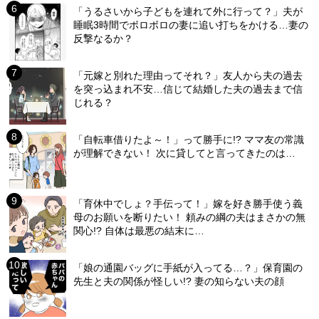
「うるさいから子どもを連れて外に行って？」夫が
睡眠3時間でボロボロの妻に追い打ちをかける…妻の
反撃なるか？
「元嫁と別れた理由ってそれ？」友人から夫の過去
を突っ込まれ不安…信じて結婚した夫の過去まで信
じれる？
「自転車借りたよ～！」って勝手に!? ママ友の常識
が理解できない！ 次に貸してと言ってきたのは…
「育休中でしょ？手伝って！」嫁を好き勝手使う義
母のお願いを断りたい！ 頼みの綱の夫はまさかの無
関心!? 自体は最悪の結末に…
「娘の通園バッグに手紙が入ってる…？」保育園の
先生と夫の関係が怪しい!? 妻の知らない夫の顔