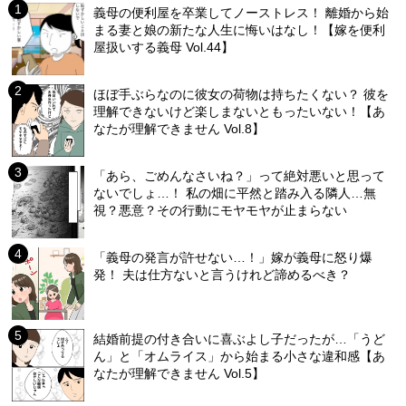
義母の便利屋を卒業してノーストレス！ 離婚から始
まる妻と娘の新たな人生に悔いはなし！【嫁を便利
屋扱いする義母 Vol.44】
ほぼ手ぶらなのに彼女の荷物は持ちたくない？ 彼を
理解できないけど楽しまないともったいない！【あ
なたが理解できません Vol.8】
「あら、ごめんなさいね？」って絶対悪いと思って
ないでしょ…！ 私の畑に平然と踏み入る隣人…無
視？悪意？その行動にモヤモヤが止まらない
「義母の発言が許せない…！」嫁が義母に怒り爆
発！ 夫は仕方ないと言うけれど諦めるべき？
結婚前提の付き合いに喜ぶよし子だったが…「うど
ん」と「オムライス」から始まる小さな違和感【あ
なたが理解できません Vol.5】