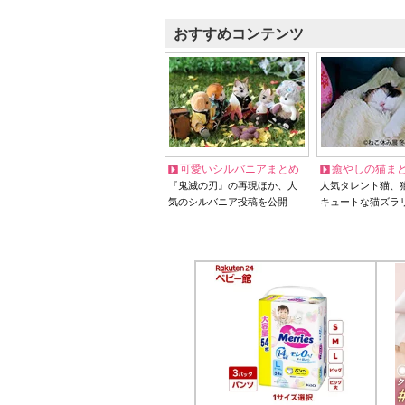
おすすめコンテンツ
可愛いシルバニアまとめ
癒やしの猫ま
『鬼滅の刃』の再現ほか、人
人気タレント猫、
気のシルバニア投稿を公開
キュートな猫ズラ