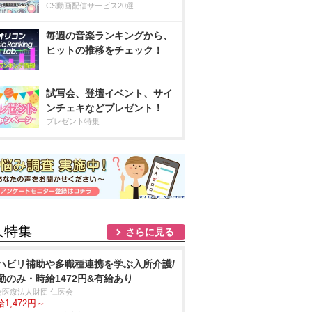
CS動画配信サービス20選
毎週の音楽ランキングから、
ヒットの推移をチェック！
試写会、登壇イベント、サイ
ンチェキなどプレゼント！
プレゼント特集
人特集
さらに見る
ハビリ補助や多職種連携を学ぶ入所介護/
勤のみ・時給1472円&有給あり
会医療法人財団 仁医会
1,472円～