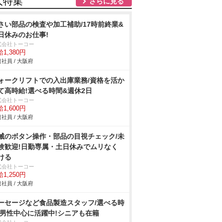
人特集
さらに見る
さい部品の検査や加工補助/17時前終業&
日休みのお仕事!
式会社トーコー
1,380円
社員 / 大阪府
ォークリフトでの入出庫業務/資格を活か
て高時給!選べる時間&週休2日
式会社トーコー
1,600円
社員 / 大阪府
械のボタン操作・部品の目視チェック/未
験歓迎!日勤専属・土日休みでムリなく
ける
式会社トーコー
1,250円
社員 / 大阪府
ーセージなど食品製造スタッフ/選べる時
 男性中心に活躍中!シニアも在籍