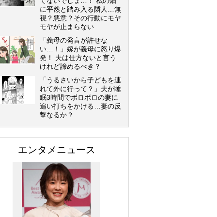
てないでしょ…！ 私の畑
に平然と踏み入る隣人…無
視？悪意？その行動にモヤ
モヤが止まらない
「義母の発言が許せな
い…！」嫁が義母に怒り爆
発！ 夫は仕方ないと言う
けれど諦めるべき？
「うるさいから子どもを連
れて外に行って？」夫が睡
眠3時間でボロボロの妻に
追い打ちをかける…妻の反
撃なるか？
エンタメニュース