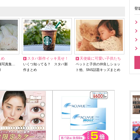
登
とめ
スタバ新作イッキ見せ！
天使級に可愛い子供たち
猫写真集…
いくつ知ってる？ スタバ新
ペットと子供の仲良しショッ
リ
作まとめ
ト他、SNS話題キッズまとめ