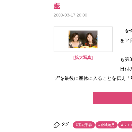
娠
2009-03-17 20:00
女性
を1
[拡大写真]
も第
日付
ブ”を最後に産休に入ることを伝え「私.
タグ
#玉城千春
#金城綾乃
#Ｋｉ