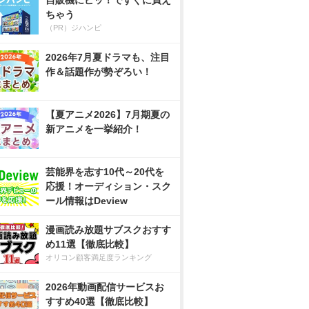
自販機にピッ！ですぐに買え
ちゃう
（PR）ジハンピ
2026年7月夏ドラマも、注目
作＆話題作が勢ぞろい！
【夏アニメ2026】7月期夏の
新アニメを一挙紹介！
芸能界を志す10代～20代を
応援！オーディション・スク
ール情報はDeview
漫画読み放題サブスクおすす
め11選【徹底比較】
オリコン顧客満足度ランキング
2026年動画配信サービスお
すすめ40選【徹底比較】