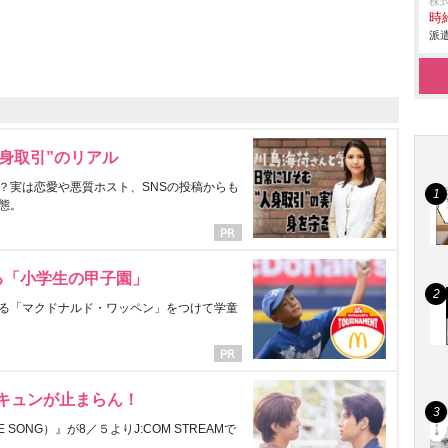
株
時給
派遣
身取引”のリアル
？実は恋愛や悪質ホスト、SNSの投稿からも
態。
る「小学生の甲子園」
る「マクドナルド・ワッペン」をつけて学童
にキュンが止まらん！
ONG）』が8／５よりJ:COM STREAMで