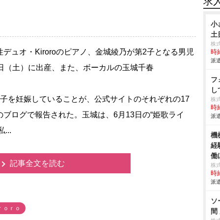
求
小
土
株
デュオ・Kiroroのピアノ、金城綾乃が第2子となる男児
時給
派遣
4日（土）に出産、また、ボーカルの玉城千春
フ
し
3子を妊娠していることが、公式サイトのそれぞれの17
株
時給
のブログで報告された。玉城は、6月13日の“姫歌ライ
派遣
..
機
経
働
記事全文を読む
株
時給
派遣
ソ
ｒｏｒｏ
間