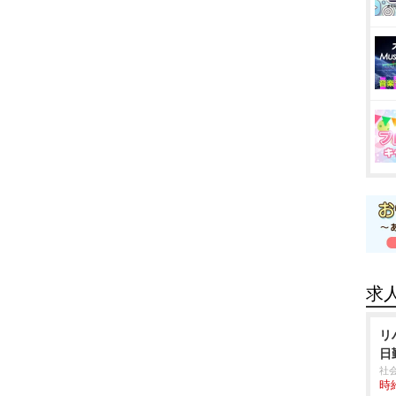
求
リ
日
社
時給