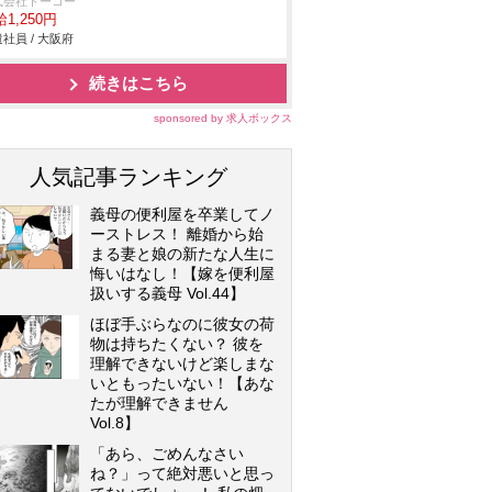
式会社トーコー
1,250円
社員 / 大阪府
続きはこちら
sponsored by 求人ボックス
人気記事ランキング
義母の便利屋を卒業してノ
ーストレス！ 離婚から始
まる妻と娘の新たな人生に
悔いはなし！【嫁を便利屋
扱いする義母 Vol.44】
ほぼ手ぶらなのに彼女の荷
物は持ちたくない？ 彼を
理解できないけど楽しまな
いともったいない！【あな
たが理解できません
Vol.8】
「あら、ごめんなさい
ね？」って絶対悪いと思っ