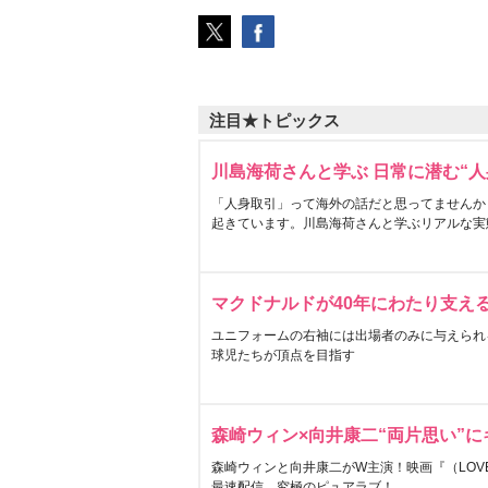
注目★トピックス
川島海荷さんと学ぶ 日常に潜む“人
「人身取引」って海外の話だと思ってませんか
起きています。川島海荷さんと学ぶリアルな実
マクドナルドが40年にわたり支え
ユニフォームの右袖には出場者のみに与えられ
球児たちが頂点を目指す
森崎ウィン×向井康二“両片思い”
森崎ウィンと向井康二がW主演！映画『（LOVE S
最速配信。究極のピュアラブ！