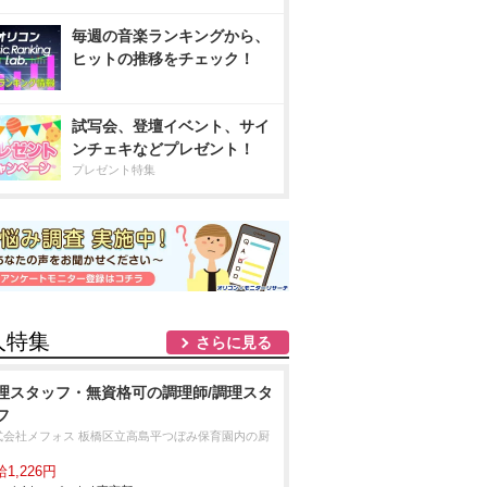
毎週の音楽ランキングから、
ヒットの推移をチェック！
試写会、登壇イベント、サイ
ンチェキなどプレゼント！
プレゼント特集
人特集
さらに見る
理スタッフ・無資格可の調理師/調理スタ
フ
式会社メフォス 板橋区立高島平つぼみ保育園内の厨
1,226円