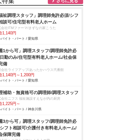
人特集
さらに見る
福祉調理スタッフ」調理師免許必須/シフ
相談可/住宅型有料老人ホーム
式会社ITMファーマ/きずなの家こうた
1,140円
バイト・パート / 愛知県
週1から可」調理スタッフ/調理師免許必
/日勤のみ/住宅型有料老人ホーム/社会保
完備
限会社ライフアップ/あったかハウス弐番館
1,140円～1,200円
バイト・パート / 愛知県
理補助・無資格可の調理師/調理スタッフ
式会社ニフス 福祉施設すえなが内の厨房
1,225円～
バイト・パート / 神奈川県
週3から可」調理スタッフ/調理師免許必
/シフト相談可/介護付き有料老人ホーム/
会保障完備