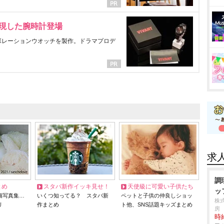
表現した腕時計登場
ラボレーションウオッチを製作。ドラマプロデ
求
調
とめ
スタバ新作イッキ見せ！
天使級に可愛い子供たち
ッ
猫写真集…
いくつ知ってる？ スタバ新
ペットと子供の仲良しショッ
株
リ
作まとめ
ト他、SNS話題キッズまとめ
房
時給