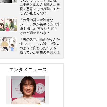
てないでしょ…！ 私の畑
に平然と踏み入る隣人…無
視？悪意？その行動にモヤ
モヤが止まらない
「義母の発言が許せな
い…！」嫁が義母に怒り爆
発！ 夫は仕方ないと言う
けれど諦めるべき？
「夫のスマホ画面がなんか
怪しい…」ジム通いで別人
のように変わった!? 夫が
隠していた衝撃の事実とは
エンタメニュース