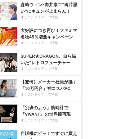
森崎ウィン×向井康二“両片思
い”にキュンが止まらん！
オリコンタイアップ特集
大好評につき再び！ファミマ
名物45％増量キャンペーン
オリコンタイアップ特集
SUPER★DRAGON、自ら描
いた”レトロフューチャー”
オリコンタイアップ特集
【驚愕】メーカー社員が推す
「10万円台」神コスパPC
オリコンタイアップ特集
「別班のよう」腕時計で
『VIVANT』の世界観再現
オリコンタイアップ特集
自販機にピッ！ですぐに買え