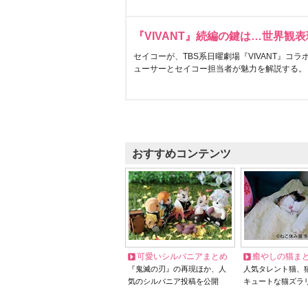
『VIVANT』続編の鍵は…世界観
セイコーが、TBS系日曜劇場『VIVANT』コ
ューサーとセイコー担当者が魅力を解説する。
おすすめコンテンツ
可愛いシルバニアまとめ
癒やしの猫ま
『鬼滅の刃』の再現ほか、人
人気タレント猫、
気のシルバニア投稿を公開
キュートな猫ズラ