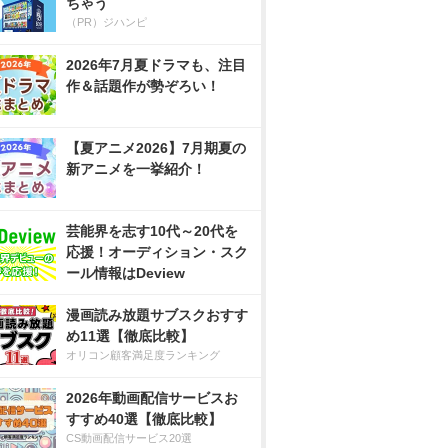
ちゃう
（PR）ジハンピ
2026年7月夏ドラマも、注目
作＆話題作が勢ぞろい！
【夏アニメ2026】7月期夏の
新アニメを一挙紹介！
芸能界を志す10代～20代を
応援！オーディション・スク
ール情報はDeview
漫画読み放題サブスクおすす
め11選【徹底比較】
オリコン顧客満足度ランキング
2026年動画配信サービスお
すすめ40選【徹底比較】
CS動画配信サービス20選