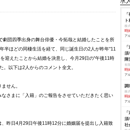
求
「
ト
株
時給
アル
下で劇団四季出身の舞台俳優・今拓哉と結婚したことを所
「
年半ほどの同棲生活を経て、同じ誕生日の2人が昨年“11
須
節目を迎えたことから結婚を決意し、今月29日の“午後11時
障
有
した。以下は2人からのコメント全文。
時給
アル
りません。
調
株
みなさまに「入籍」のご報告をさせていただきたく思い
時給
アル
「
須
、昨日4月29日午後11時12分に婚姻届を提出し入籍致
社