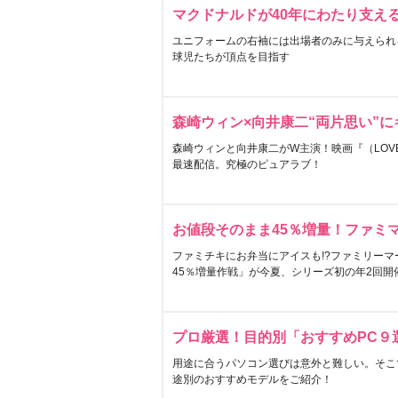
マクドナルドが40年にわたり支え
ユニフォームの右袖には出場者のみに与えられ
球児たちが頂点を目指す
森崎ウィン×向井康二“両片思い”
森崎ウィンと向井康二がW主演！映画『（LOVE S
最速配信。究極のピュアラブ！
お値段そのまま45％増量！ファミ
ファミチキにお弁当にアイスも!?ファミリーマ
45％増量作戦」が今夏、シリーズ初の年2回開
プロ厳選！目的別「おすすめPC９
用途に合うパソコン選びは意外と難しい。そこ
途別のおすすめモデルをご紹介！