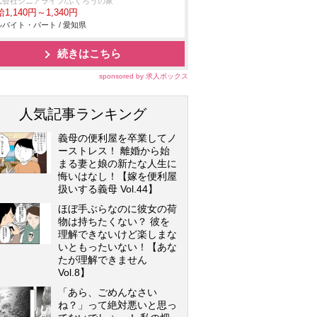
式会社シニアライフ/ふくろうの家
1,140円～1,340円
バイト・パート / 愛知県
続きはこちら
sponsored by 求人ボックス
人気記事ランキング
義母の便利屋を卒業してノ
ーストレス！ 離婚から始
まる妻と娘の新たな人生に
悔いはなし！【嫁を便利屋
扱いする義母 Vol.44】
ほぼ手ぶらなのに彼女の荷
物は持ちたくない？ 彼を
理解できないけど楽しまな
いともったいない！【あな
たが理解できません
Vol.8】
「あら、ごめんなさい
ね？」って絶対悪いと思っ