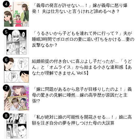
「義母の発言が許せない…！」嫁が義母に怒り爆
発！ 夫は仕方ないと言うけれど諦めるべき？
「うるさいから子どもを連れて外に行って？」夫が
睡眠3時間でボロボロの妻に追い打ちをかける…妻の
反撃なるか？
結婚前提の付き合いに喜ぶよし子だったが…「うど
ん」と「オムライス」から始まる小さな違和感【あ
なたが理解できません Vol.5】
「嫁に問題があるから息子が目移りしたのよ！」義
母の驚きの見解に唖然…嫁の高学歴が原因だと主
張!?
「私が絶対に娘の可能性を開花させる…！」娘に高
額を注ぎ自分の夢を押しつけた母の大誤算