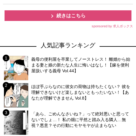
続きはこちら
sponsored by 求人ボックス
人気記事ランキング
義母の便利屋を卒業してノーストレス！ 離婚から始
まる妻と娘の新たな人生に悔いはなし！【嫁を便利
屋扱いする義母 Vol.44】
ほぼ手ぶらなのに彼女の荷物は持ちたくない？ 彼を
理解できないけど楽しまないともったいない！【あ
なたが理解できません Vol.8】
「あら、ごめんなさいね？」って絶対悪いと思って
ないでしょ…！ 私の畑に平然と踏み入る隣人…無
視？悪意？その行動にモヤモヤが止まらない