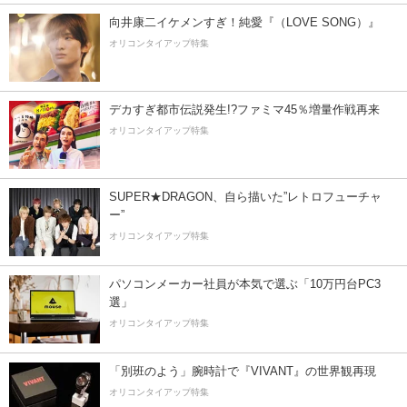
向井康二イケメンすぎ！純愛『（LOVE SONG）』
オリコンタイアップ特集
デカすぎ都市伝説発生!?ファミマ45％増量作戦再来
オリコンタイアップ特集
SUPER★DRAGON、自ら描いた”レトロフューチャ
ー”
オリコンタイアップ特集
パソコンメーカー社員が本気で選ぶ「10万円台PC3
選」
オリコンタイアップ特集
「別班のよう」腕時計で『VIVANT』の世界観再現
オリコンタイアップ特集