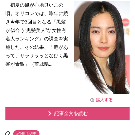
初夏の風が心地良いこの
頃。オリコンでは、昨年に続
き今年で3回目となる『黒髪
が似合う“黒髪美人”な女性有
名人ランキング』の調査を実
施した。その結果、「艶があ
って、サラサラッとなびく黒
髪が素敵」（茨城県...
拡大する
記事全文を読む
#仲間由紀恵