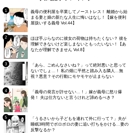
義母の便利屋を卒業してノーストレス！ 離婚から始
まる妻と娘の新たな人生に悔いはなし！【嫁を便利
屋扱いする義母 Vol.44】
ほぼ手ぶらなのに彼女の荷物は持ちたくない？ 彼を
理解できないけど楽しまないともったいない！【あ
なたが理解できません Vol.8】
「あら、ごめんなさいね？」って絶対悪いと思って
ないでしょ…！ 私の畑に平然と踏み入る隣人…無
視？悪意？その行動にモヤモヤが止まらない
「義母の発言が許せない…！」嫁が義母に怒り爆
発！ 夫は仕方ないと言うけれど諦めるべき？
「うるさいから子どもを連れて外に行って？」夫が
睡眠3時間でボロボロの妻に追い打ちをかける…妻の
反撃なるか？