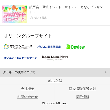
試写会、登壇イベント、サインチェキなどプレゼン
ト！
プレゼント特集
オリコングループサイト
クッキーの使用について
このサイトでは Cookie を使用して、ユーザーに合わせたコンテンツや広告の
elthaとは
表示、ソーシャル メディア機能の提供、広告の表示回数やクリック数の測定を
会社概要
個人情報保護方針
行っています。
また、ユーザーによるサイトの利用状況についても情報を収集し、ソーシャル
お問い合わせ
採用情報
メディアや広告配信、データ解析の各パートナーに提供しています。
各パートナーは、この情報とユーザーが各パートナーに提供した他の情報や、
© oricon ME inc.
ユーザーが各パートナーのサービスを使用したときに収集した他の情報を組み
合わせて使用することがあります。