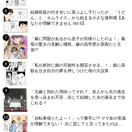
結婚前提の付き合いに喜ぶよし子だったが…「うど
ん」と「オムライス」から始まる小さな違和感【あ
なたが理解できません Vol.5】
「嫁に問題があるから息子が目移りしたのよ！」義
母の驚きの見解に唖然…嫁の高学歴が原因だと主
張!?
「私が絶対に娘の可能性を開花させる…！」娘に高
額を注ぎ自分の夢を押しつけた母の大誤算
「元嫁と別れた理由ってそれ？」友人から夫の過去
を突っ込まれ不安…信じて結婚した夫の過去まで信
じれる？
「自転車借りたよ～！」って勝手に!? ママ友の常識
が理解できない！ 次に貸してと言ってきたのは…