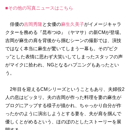
■その他の写真ニュースはこちら
俳優の
吉岡秀隆
と女優の
麻生久美子
がイメージキャラ
クターを務める『昆布つゆ』（ヤマサ）の新CMが登場。
吉岡が麻生の肩を背後から掴むシーンの撮影では、演技
ではなく本当に麻生が驚いてしまう一幕も。その“ビク
ッ”とした表情に思わず大笑いしてしまったスタッフの声
がマイクに拾われ、NGとなるハプニングもあったとい
う。
2年目を迎えるCMシリーズということもあり、夫婦役2
人の息はピッタリ。夫の吉岡が作った料理を妻の麻生が
ブログにアップする様子が描かれ、ちゃっかり自分が作
ったかのように演出しようとする妻を、夫が肩を掴んで
優しくとがめるという、ほのぼのとしたストーリーを展
開する。