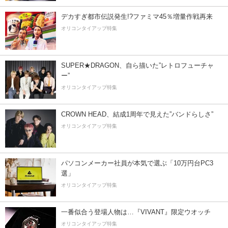
デカすぎ都市伝説発生!?ファミマ45％増量作戦再来
オリコンタイアップ特集
SUPER★DRAGON、自ら描いた”レトロフューチャ
ー”
オリコンタイアップ特集
CROWN HEAD、結成1周年で見えた”バンドらしさ”
オリコンタイアップ特集
パソコンメーカー社員が本気で選ぶ「10万円台PC3
選」
オリコンタイアップ特集
一番似合う登場人物は…『VIVANT』限定ウオッチ
オリコンタイアップ特集