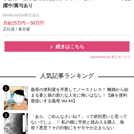
躍中/賞与あり
MeilleureVie株式会社
月給25万円～50万円
正社員 / 東京都
続きはこちら
sponsored by 求人ボックス
人気記事ランキング
義母の便利屋を卒業してノーストレス！ 離婚から始
まる妻と娘の新たな人生に悔いはなし！【嫁を便利
屋扱いする義母 Vol.44】
「あら、ごめんなさいね？」って絶対悪いと思って
ないでしょ…！ 私の畑に平然と踏み入る隣人…無
視？悪意？その行動にモヤモヤが止まらない