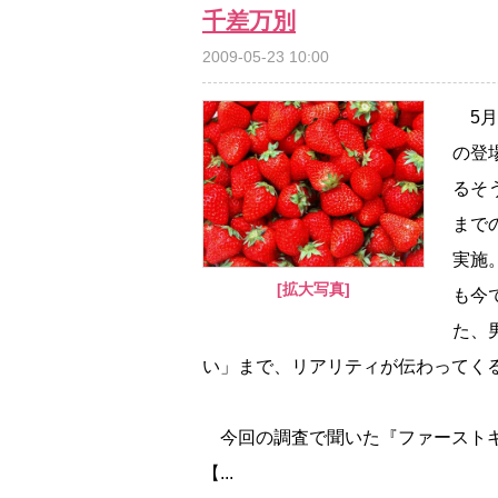
千差万別
2009-05-23 10:00
5月
の登
るそ
まで
実施
[拡大写真]
も今
た、
い」まで、リアリティが伝わってく
今回の調査で聞いた『ファーストキ
【...