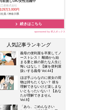
与前渡しOK/女性活躍中
総工産株式会社
29万3,000円
社員 / 神奈川県
続きはこちら
sponsored by 求人ボックス
人気記事ランキング
義母の便利屋を卒業してノ
ーストレス！ 離婚から始
まる妻と娘の新たな人生に
悔いはなし！【嫁を便利屋
扱いする義母 Vol.44】
ほぼ手ぶらなのに彼女の荷
物は持ちたくない？ 彼を
理解できないけど楽しまな
いともったいない！【あな
たが理解できません
Vol.8】
「あら、ごめんなさい