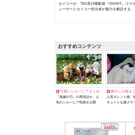
セイコーが、TBS系日曜劇場『VIVANT』コ
ューサーとセイコー担当者が魅力を解説する。
おすすめコンテンツ
可愛いシルバニアまとめ
癒やしの猫ま
『鬼滅の刃』の再現ほか、人
人気タレント猫、
気のシルバニア投稿を公開
キュートな猫ズラ