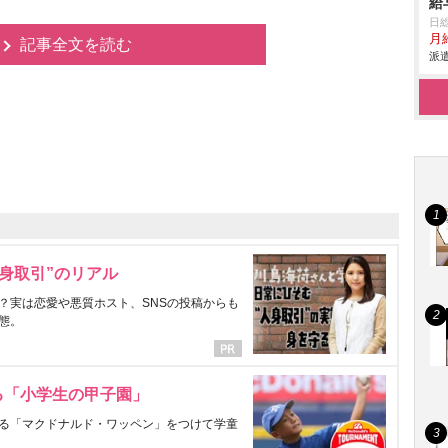
給
日
月給
記事全文を読む
派遣
身取引”のリアル
？実は恋愛や悪質ホスト、SNSの投稿からも
態。
る「小学生の甲子園」
る「マクドナルド・ワッペン」をつけて学童