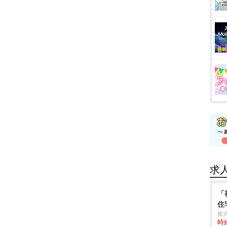
求
「
住
株
時給