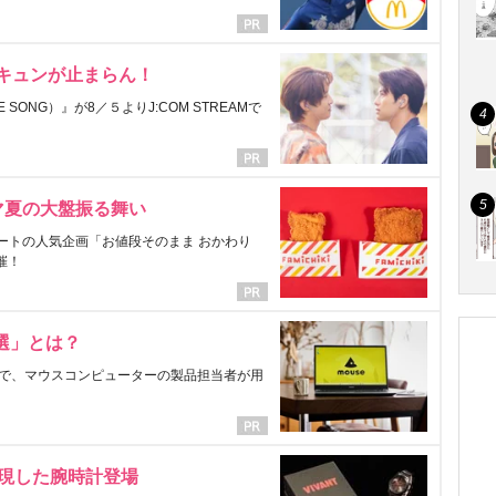
にキュンが止まらん！
ONG）』が8／５よりJ:COM STREAMで
マ夏の大盤振る舞い
ートの人気企画「お値段そのまま おかわり
催！
選」とは？
で、マウスコンピューターの製品担当者が用
表現した腕時計登場