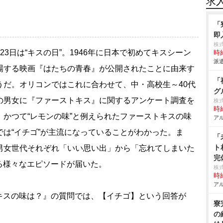
求
「
即
株
23日は“キスの日”。1946年に日本で初めてキスシーン
時給
派遣
場する映画『はたちの青春』が公開されたことに由来す
「
うだ。オリコンではこれに合わせて、中・高校生～40代
グ
の男女に『ファーストキス』に関するアンケート調査を
株
時給
。かつて“レモンの味”と例えられたファーストキスの味
アル
では“イチゴ”が主流になっていることがわかった。ま
「
ト
男女世代それぞれ「いい思い出」から「忘れてしまいた
完
る様々なエピソードが届いた。
株式
時給
アル
スの味は？』の質問では、【イチゴ】という回答が
寮
の