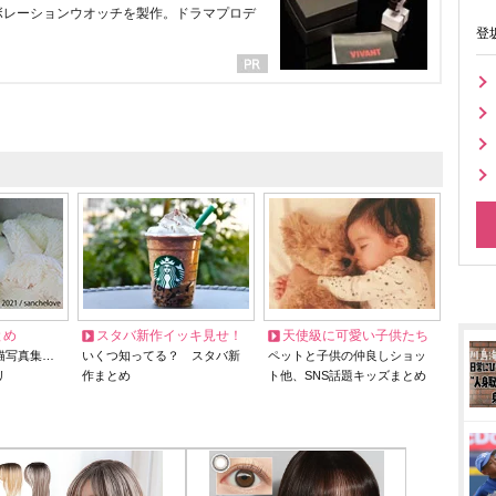
ラボレーションウオッチを製作。ドラマプロデ
登
とめ
スタバ新作イッキ見せ！
天使級に可愛い子供たち
猫写真集…
いくつ知ってる？ スタバ新
ペットと子供の仲良しショッ
リ
作まとめ
ト他、SNS話題キッズまとめ