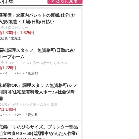
人特集
さらに見る
寮完備」倉庫内パレットの運搬/仕分け/
入寮/製造・工場/日勤/日払い
式会社京栄センター
1,300円～1,625円
社員 / 北海道
福祉調理スタッフ」無資格可/日勤のみ/
ループホーム
式会社コナウィンズ/ぐるーぷほーむ むれの里
1,226円
バイト・パート / 東京都
未経験OK」調理スタッフ/無資格可/シフ
相談可/住宅型有料老人ホーム/社会保障
備
会社smis/ナーシングホーム寿々 愛西
1,140円
バイト・パート / 愛知県
完備/「手のひらサイズ」プリンター部品
組立検査/40～50代活躍中/かんたん作業/