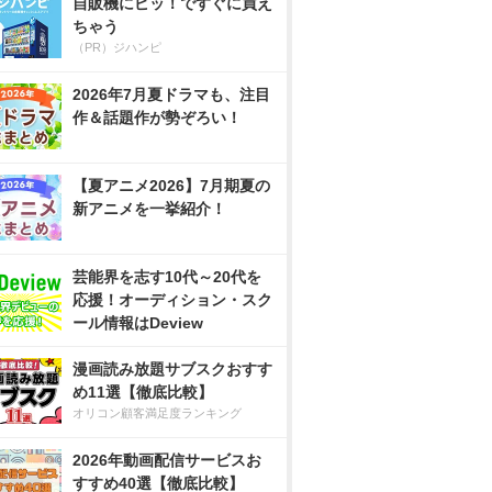
自販機にピッ！ですぐに買え
ちゃう
（PR）ジハンピ
2026年7月夏ドラマも、注目
作＆話題作が勢ぞろい！
【夏アニメ2026】7月期夏の
新アニメを一挙紹介！
芸能界を志す10代～20代を
応援！オーディション・スク
ール情報はDeview
漫画読み放題サブスクおすす
め11選【徹底比較】
オリコン顧客満足度ランキング
2026年動画配信サービスお
すすめ40選【徹底比較】