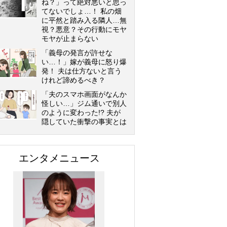
ね？」って絶対悪いと思っ
てないでしょ…！ 私の畑
に平然と踏み入る隣人…無
視？悪意？その行動にモヤ
モヤが止まらない
「義母の発言が許せな
い…！」嫁が義母に怒り爆
発！ 夫は仕方ないと言う
けれど諦めるべき？
「夫のスマホ画面がなんか
怪しい…」ジム通いで別人
のように変わった!? 夫が
隠していた衝撃の事実とは
エンタメニュース