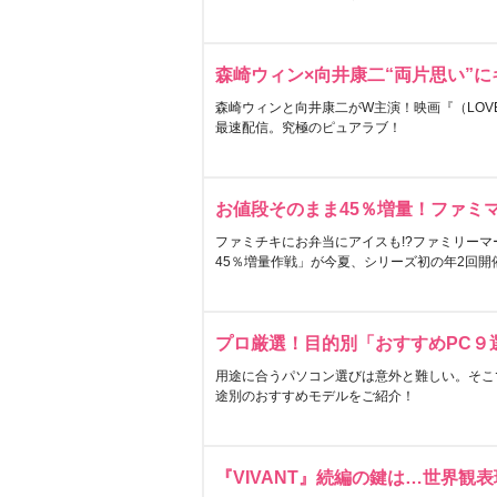
森崎ウィン×向井康二“両片思い”
森崎ウィンと向井康二がW主演！映画『（LOVE S
最速配信。究極のピュアラブ！
お値段そのまま45％増量！ファミ
ファミチキにお弁当にアイスも!?ファミリーマ
45％増量作戦」が今夏、シリーズ初の年2回開
プロ厳選！目的別「おすすめPC９
用途に合うパソコン選びは意外と難しい。そこ
途別のおすすめモデルをご紹介！
『VIVANT』続編の鍵は…世界観