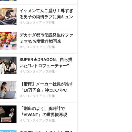
イケメンてんこ盛り！尊すぎ
る男子の純情ラブに胸キュン
オリコンタイアップ特集
デカすぎ都市伝説発生!?ファ
ミマ45％増量作戦再来
オリコンタイアップ特集
SUPER★DRAGON、自ら描
いた”レトロフューチャー”
オリコンタイアップ特集
【驚愕】メーカー社員が推す
「10万円台」神コスパPC
オリコンタイアップ特集
「別班のよう」腕時計で
『VIVANT』の世界観再現
オリコンタイアップ特集