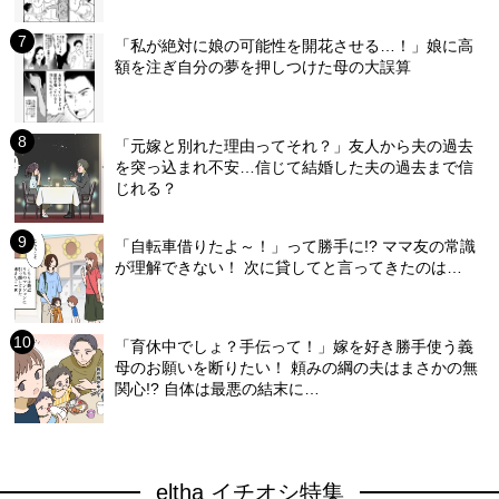
「私が絶対に娘の可能性を開花させる…！」娘に高
額を注ぎ自分の夢を押しつけた母の大誤算
「元嫁と別れた理由ってそれ？」友人から夫の過去
を突っ込まれ不安…信じて結婚した夫の過去まで信
じれる？
「自転車借りたよ～！」って勝手に!? ママ友の常識
が理解できない！ 次に貸してと言ってきたのは…
「育休中でしょ？手伝って！」嫁を好き勝手使う義
母のお願いを断りたい！ 頼みの綱の夫はまさかの無
関心!? 自体は最悪の結末に…
eltha イチオシ特集