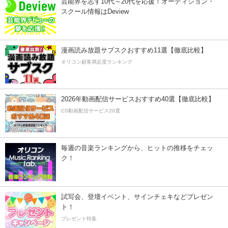
芸能界を志す10代～20代を応援！オーディション・
スクール情報はDeview
漫画読み放題サブスクおすすめ11選【徹底比較】
オリコン顧客満足度ランキング
2026年動画配信サービスおすすめ40選【徹底比較】
CS動画配信サービス20選
毎週の音楽ランキングから、ヒットの推移をチェッ
ク！
試写会、登壇イベント、サインチェキなどプレゼン
ト！
プレゼント特集