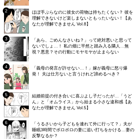
ほぼ手ぶらなのに彼女の荷物は持ちたくない？ 彼を
理解できないけど楽しまないともったいない！【あ
なたが理解できません Vol.8】
「あら、ごめんなさいね？」って絶対悪いと思って
ないでしょ…！ 私の畑に平然と踏み入る隣人…無
視？悪意？その行動にモヤモヤが止まらない
「義母の発言が許せない…！」嫁が義母に怒り爆
発！ 夫は仕方ないと言うけれど諦めるべき？
結婚前提の付き合いに喜ぶよし子だったが…「うど
ん」と「オムライス」から始まる小さな違和感【あ
なたが理解できません Vol.5】
「うるさいから子どもを連れて外に行って？」夫が
睡眠3時間でボロボロの妻に追い打ちをかける…妻の
反撃なるか？