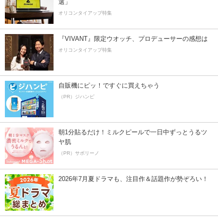
選」
オリコンタイアップ特集
『VIVANT』限定ウオッチ、プロデューサーの感想は
オリコンタイアップ特集
自販機にピッ！ですぐに買えちゃう
（PR）ジハンピ
朝1分貼るだけ！ミルクピールで一日中ずっとうるツ
ヤ肌
（PR）サボリーノ
2026年7月夏ドラマも、注目作＆話題作が勢ぞろい！