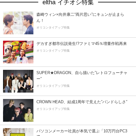
eltha イチオシ特集
森崎ウィン×向井康二“両片思い”にキュンが止まら
ん！
オリコンタイアップ特集
デカすぎ都市伝説発生!?ファミマ45％増量作戦再来
オリコンタイアップ特集
SUPER★DRAGON、自ら描いた”レトロフューチャ
ー”
オリコンタイアップ特集
CROWN HEAD、結成1周年で見えた”バンドらしさ”
オリコンタイアップ特集
パソコンメーカー社員が本気で選ぶ「10万円台PC3