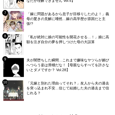
なたが理解できません Vol.5】
「嫁に問題があるから息子が目移りしたのよ！」義
母の驚きの見解に唖然…嫁の高学歴が原因だと主
張!?
「私が絶対に娘の可能性を開花させる…！」娘に高
額を注ぎ自分の夢を押しつけた母の大誤算
夫が闇堕ちした瞬間…これまで嫌味なヤツらが媚び
へつらう姿は滑稽だな！【母親ならすべてを許さな
いとダメですか？ Vol.28】
「元嫁と別れた理由ってそれ？」友人から夫の過去
を突っ込まれ不安…信じて結婚した夫の過去まで信
じれる？