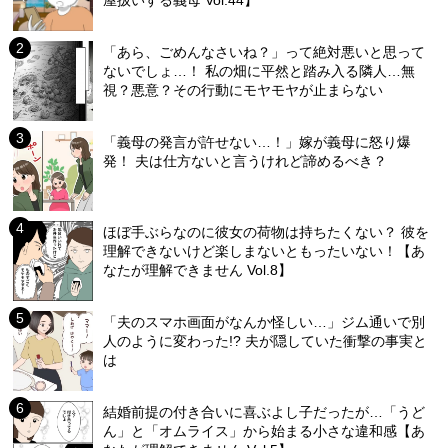
屋扱いする義母 Vol.44】
「あら、ごめんなさいね？」って絶対悪いと思って
ないでしょ…！ 私の畑に平然と踏み入る隣人…無
視？悪意？その行動にモヤモヤが止まらない
「義母の発言が許せない…！」嫁が義母に怒り爆
発！ 夫は仕方ないと言うけれど諦めるべき？
ほぼ手ぶらなのに彼女の荷物は持ちたくない？ 彼を
理解できないけど楽しまないともったいない！【あ
なたが理解できません Vol.8】
「夫のスマホ画面がなんか怪しい…」ジム通いで別
人のように変わった!? 夫が隠していた衝撃の事実と
は
結婚前提の付き合いに喜ぶよし子だったが…「うど
ん」と「オムライス」から始まる小さな違和感【あ