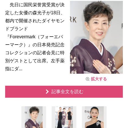
先日に国民栄誉賞受賞が決
定した女優の森光子が18日、
都内で開催されたダイヤモン
ドブランド
『Forevermark（フォーエバ
ーマーク）』の日本発売記念
コレクションの記者会見に特
別ゲストとして出席。左手薬
指にダ...
拡大する
記事全文を読む