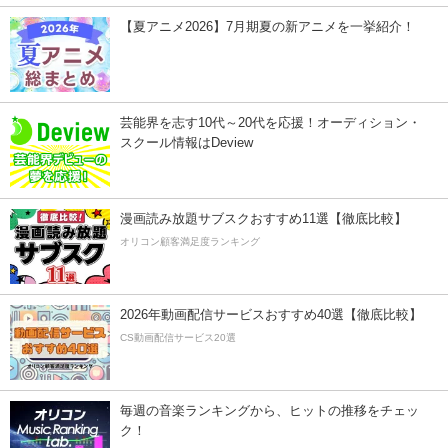
【夏アニメ2026】7月期夏の新アニメを一挙紹介！
芸能界を志す10代～20代を応援！オーディション・
スクール情報はDeview
漫画読み放題サブスクおすすめ11選【徹底比較】
オリコン顧客満足度ランキング
2026年動画配信サービスおすすめ40選【徹底比較】
CS動画配信サービス20選
毎週の音楽ランキングから、ヒットの推移をチェッ
ク！