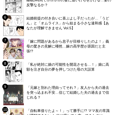
睡眠3時間でボロボロの妻に追い打ちをかける…妻の
反撃なるか？
結婚前提の付き合いに喜ぶよし子だったが…「うど
ん」と「オムライス」から始まる小さな違和感【あ
なたが理解できません Vol.5】
「嫁に問題があるから息子が目移りしたのよ！」義
母の驚きの見解に唖然…嫁の高学歴が原因だと主
張!?
「私が絶対に娘の可能性を開花させる…！」娘に高
額を注ぎ自分の夢を押しつけた母の大誤算
「元嫁と別れた理由ってそれ？」友人から夫の過去
を突っ込まれ不安…信じて結婚した夫の過去まで信
じれる？
「自転車借りたよ～！」って勝手に!? ママ友の常識