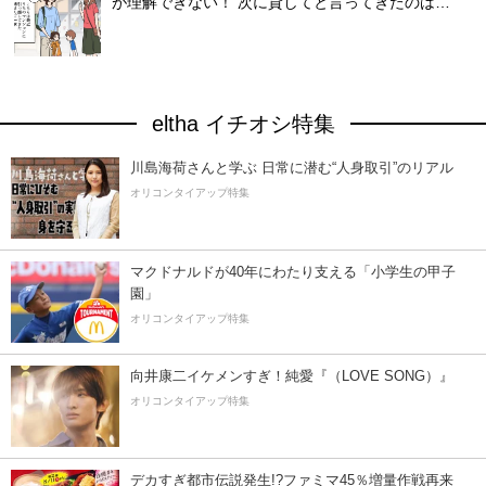
が理解できない！ 次に貸してと言ってきたのは…
eltha イチオシ特集
川島海荷さんと学ぶ 日常に潜む“人身取引”のリアル
オリコンタイアップ特集
マクドナルドが40年にわたり支える「小学生の甲子
園」
オリコンタイアップ特集
向井康二イケメンすぎ！純愛『（LOVE SONG）』
オリコンタイアップ特集
デカすぎ都市伝説発生!?ファミマ45％増量作戦再来