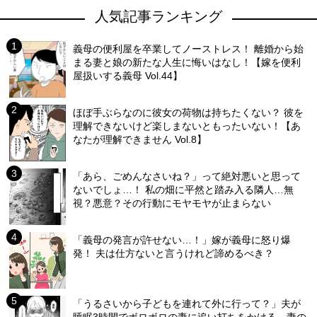
人気記事ランキング
義母の便利屋を卒業してノーストレス！ 離婚から始
まる妻と娘の新たな人生に悔いはなし！【嫁を便利
屋扱いする義母 Vol.44】
ほぼ手ぶらなのに彼女の荷物は持ちたくない？ 彼を
理解できないけど楽しまないともったいない！【あ
なたが理解できません Vol.8】
「あら、ごめんなさいね？」って絶対悪いと思って
ないでしょ…！ 私の畑に平然と踏み入る隣人…無
視？悪意？その行動にモヤモヤが止まらない
「義母の発言が許せない…！」嫁が義母に怒り爆
発！ 夫は仕方ないと言うけれど諦めるべき？
「うるさいから子どもを連れて外に行って？」夫が