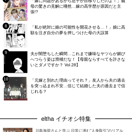
「嫁に問題があるから息子が目移りしたのよ！」義
母の驚きの見解に唖然…嫁の高学歴が原因だと主
張!?
「私が絶対に娘の可能性を開花させる…！」娘に高
額を注ぎ自分の夢を押しつけた母の大誤算
夫が闇堕ちした瞬間…これまで嫌味なヤツらが媚び
へつらう姿は滑稽だな！【母親ならすべてを許さな
いとダメですか？ Vol.28】
「元嫁と別れた理由ってそれ？」友人から夫の過去
を突っ込まれ不安…信じて結婚した夫の過去まで信
じれる？
eltha イチオシ特集
川島海荷さんと学ぶ 日常に潜む“人身取引”のリアル