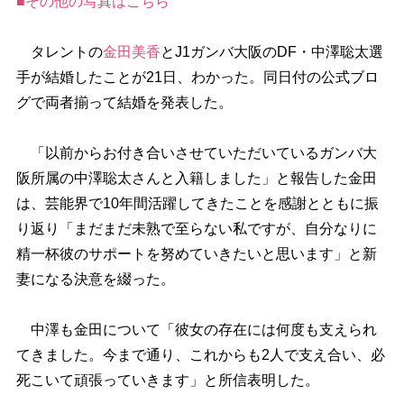
■その他の写真はこちら
タレントの
金田美香
とJ1ガンバ大阪のDF・中澤聡太選
手が結婚したことが21日、わかった。同日付の公式ブロ
グで両者揃って結婚を発表した。
「以前からお付き合いさせていただいているガンバ大
阪所属の中澤聡太さんと入籍しました」と報告した金田
は、芸能界で10年間活躍してきたことを感謝とともに振
り返り「まだまだ未熟で至らない私ですが、自分なりに
精一杯彼のサポートを努めていきたいと思います」と新
妻になる決意を綴った。
中澤も金田について「彼女の存在には何度も支えられ
てきました。今まで通り、これからも2人で支え合い、必
死こいて頑張っていきます」と所信表明した。