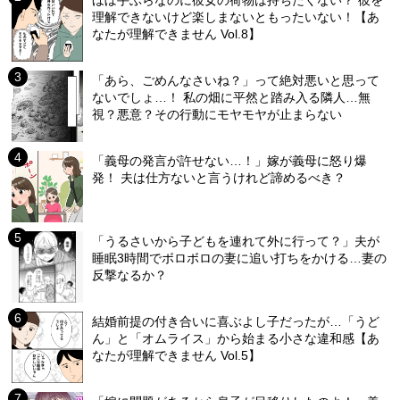
ほぼ手ぶらなのに彼女の荷物は持ちたくない？ 彼を
理解できないけど楽しまないともったいない！【あ
なたが理解できません Vol.8】
「あら、ごめんなさいね？」って絶対悪いと思って
ないでしょ…！ 私の畑に平然と踏み入る隣人…無
視？悪意？その行動にモヤモヤが止まらない
「義母の発言が許せない…！」嫁が義母に怒り爆
発！ 夫は仕方ないと言うけれど諦めるべき？
「うるさいから子どもを連れて外に行って？」夫が
睡眠3時間でボロボロの妻に追い打ちをかける…妻の
反撃なるか？
結婚前提の付き合いに喜ぶよし子だったが…「うど
ん」と「オムライス」から始まる小さな違和感【あ
なたが理解できません Vol.5】