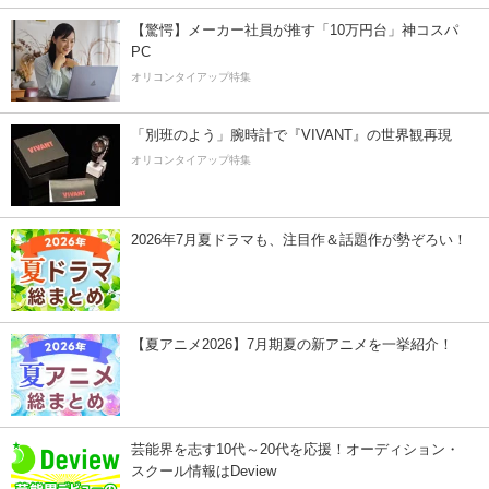
【驚愕】メーカー社員が推す「10万円台」神コスパ
PC
オリコンタイアップ特集
「別班のよう」腕時計で『VIVANT』の世界観再現
オリコンタイアップ特集
2026年7月夏ドラマも、注目作＆話題作が勢ぞろい！
【夏アニメ2026】7月期夏の新アニメを一挙紹介！
芸能界を志す10代～20代を応援！オーディション・
スクール情報はDeview