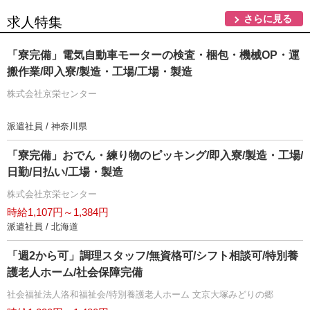
さらに見る
求人特集
「寮完備」電気自動車モーターの検査・梱包・機械OP・運
搬作業/即入寮/製造・工場/工場・製造
株式会社京栄センター
派遣社員 / 神奈川県
「寮完備」おでん・練り物のピッキング/即入寮/製造・工場/
日勤/日払い/工場・製造
株式会社京栄センター
時給1,107円～1,384円
派遣社員 / 北海道
「週2から可」調理スタッフ/無資格可/シフト相談可/特別養
護老人ホーム/社会保障完備
社会福祉法人洛和福祉会/特別養護老人ホーム 文京大塚みどりの郷