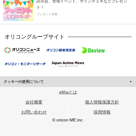
試写会、登壇イベント、サインチェキなどプレゼン
ト！
プレゼント特集
オリコングループサイト
クッキーの使用について
このサイトでは Cookie を使用して、ユーザーに合わせたコンテンツや広告の
elthaとは
表示、ソーシャル メディア機能の提供、広告の表示回数やクリック数の測定を
会社概要
個人情報保護方針
行っています。
また、ユーザーによるサイトの利用状況についても情報を収集し、ソーシャル
お問い合わせ
採用情報
メディアや広告配信、データ解析の各パートナーに提供しています。
各パートナーは、この情報とユーザーが各パートナーに提供した他の情報や、
© oricon ME inc.
ユーザーが各パートナーのサービスを使用したときに収集した他の情報を組み
合わせて使用することがあります。