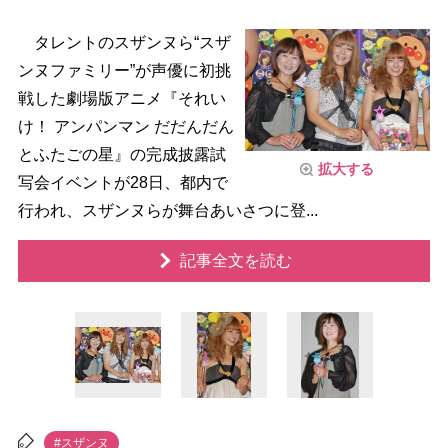
タレントのスザンヌら“スザ
ンヌファミリー”が声優に初挑
戦した劇場版アニメ『それい
け！ アンパンマン だだんだん
とふたごの星』の完成披露試
拡大する
写会イベントが28日、都内で
行われ、スザンヌらが舞台あいさつに登...
記事全文を読む
#スザンヌ