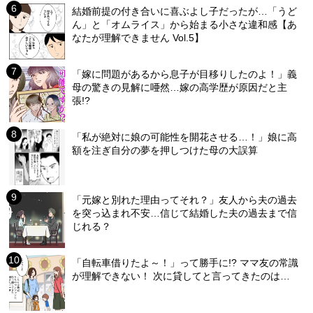
結婚前提の付き合いに喜ぶよし子だったが…「うど
ん」と「オムライス」から始まる小さな違和感【あ
なたが理解できません Vol.5】
「嫁に問題があるから息子が目移りしたのよ！」義
母の驚きの見解に唖然…嫁の高学歴が原因だと主
張!?
「私が絶対に娘の可能性を開花させる…！」娘に高
額を注ぎ自分の夢を押しつけた母の大誤算
「元嫁と別れた理由ってそれ？」友人から夫の過去
を突っ込まれ不安…信じて結婚した夫の過去まで信
じれる？
「自転車借りたよ～！」って勝手に!? ママ友の常識
が理解できない！ 次に貸してと言ってきたのは…