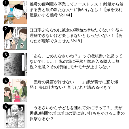
義母の便利屋を卒業してノーストレス！ 離婚から始
まる妻と娘の新たな人生に悔いはなし！【嫁を便利
屋扱いする義母 Vol.44】
ほぼ手ぶらなのに彼女の荷物は持ちたくない？ 彼を
理解できないけど楽しまないともったいない！【あ
なたが理解できません Vol.8】
「あら、ごめんなさいね？」って絶対悪いと思って
ないでしょ…！ 私の畑に平然と踏み入る隣人…無
視？悪意？その行動にモヤモヤが止まらない
「義母の発言が許せない…！」嫁が義母に怒り爆
発！ 夫は仕方ないと言うけれど諦めるべき？
「うるさいから子どもを連れて外に行って？」夫が
睡眠3時間でボロボロの妻に追い打ちをかける…妻の
反撃なるか？