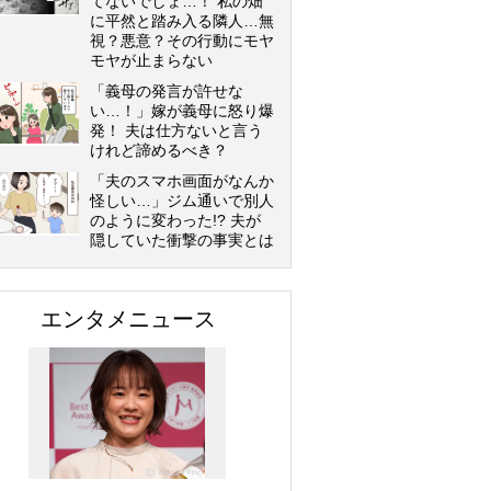
てないでしょ…！ 私の畑
に平然と踏み入る隣人…無
視？悪意？その行動にモヤ
モヤが止まらない
「義母の発言が許せな
い…！」嫁が義母に怒り爆
発！ 夫は仕方ないと言う
けれど諦めるべき？
「夫のスマホ画面がなんか
怪しい…」ジム通いで別人
のように変わった!? 夫が
隠していた衝撃の事実とは
エンタメニュース