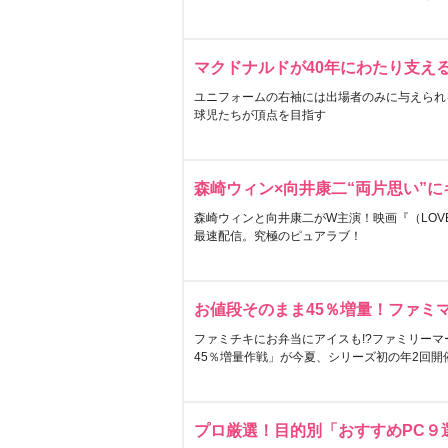
マクドナルドが40年にわたり支え
ユニフォームの右袖には出場者のみに与えられ
球児たちが頂点を目指す
森崎ウィン×向井康二“両片思い”
森崎ウィンと向井康二がW主演！映画『（LOVE S
最速配信。究極のピュアラブ！
お値段そのまま45％増量！ファミ
ファミチキにお弁当にアイスも!?ファミリーマ
45％増量作戦」が今夏、シリーズ初の年2回開
プロ厳選！目的別「おすすめPC９