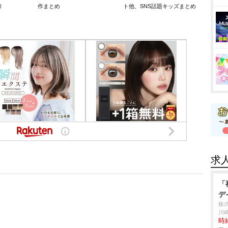
リ
作まとめ
ト他、SNS話題キッズまとめ
求
「
デ
株
川
時給