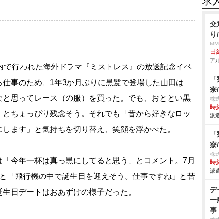
求
交
り
MM
日給
アル
都内で行われた海外ドラマ『ミストレス』の放送記念イベ
「
る仕事のため、1年3か月ぶりに黒髪で登場した山田は
寮
なと思ってレース（の服）を買った。でも、おととい黒
株
時給
」とちょっぴり残念そう。それでも「昔から好きなロッ
派遣
にします」と気持ちを切り替え、笑顔を浮かべた。
「
寮
株
「今年一杯は真っ黒にしてると思う」とコメント。7月
時給
派遣
ると「飛行機の中で誕生日を迎えそう。仕事ですね」と苦
デ
誕生日デートはおあずけの様子だった。
一
事