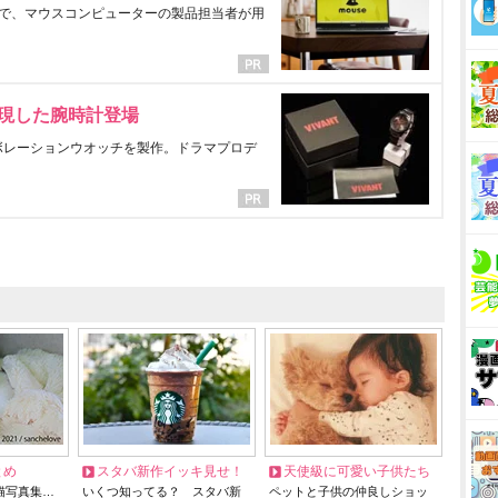
で、マウスコンピューターの製品担当者が用
表現した腕時計登場
ラボレーションウオッチを製作。ドラマプロデ
とめ
スタバ新作イッキ見せ！
天使級に可愛い子供たち
猫写真集…
いくつ知ってる？ スタバ新
ペットと子供の仲良しショッ