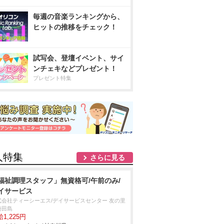
毎週の音楽ランキングから、
ヒットの推移をチェック！
試写会、登壇イベント、サイ
ンチェキなどプレゼント！
プレゼント特集
人特集
さらに見る
福祉調理スタッフ」無資格可/午前のみ/
イサービス
式会社ティーシーエス/デイサービスセンター 友の里
崎田島
1,225円