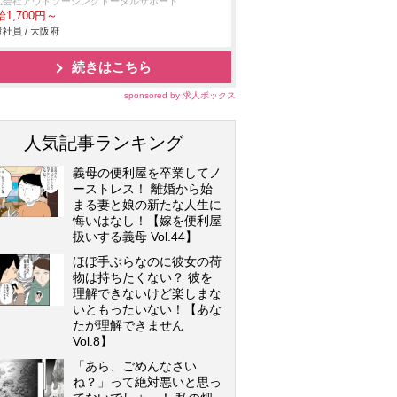
式会社アウトソーシングトータルサポート
1,700円～
社員 / 大阪府
続きはこちら
sponsored by 求人ボックス
人気記事ランキング
義母の便利屋を卒業してノ
ーストレス！ 離婚から始
まる妻と娘の新たな人生に
悔いはなし！【嫁を便利屋
扱いする義母 Vol.44】
ほぼ手ぶらなのに彼女の荷
物は持ちたくない？ 彼を
理解できないけど楽しまな
いともったいない！【あな
たが理解できません
Vol.8】
「あら、ごめんなさい
ね？」って絶対悪いと思っ