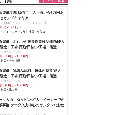
人特集
さらに見る
通警備/月収30万可・入社祝い金3万円あ
/セカンドキャリア
 SECURITY メディアマート株式会社
1万2,500円～
バイト・パート / 契約社員 / 東京都
寮完備」おむつの製造作業検品梱包/即入
/製造・工場/日勤/日払い/工場・製造
式会社京栄センター
1,200円～1,500円
社員 / 神奈川県
寮完備」乳製品原料用粉体の製造/即入
/製造・工場/日勤/日払い/工場・製造
式会社京栄センター
1,400円～1,750円
社員 / 北海道
ータ入力・タイピング/大手メーカーでの
般事務 データ入力中心のカンタンなお仕