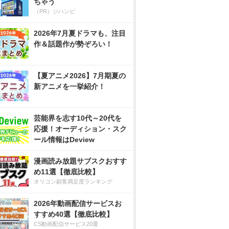
ちゃう
（PR）ジハンピ
2026年7月夏ドラマも、注目
作＆話題作が勢ぞろい！
【夏アニメ2026】7月期夏の
新アニメを一挙紹介！
芸能界を志す10代～20代を
応援！オーディション・スク
ール情報はDeview
漫画読み放題サブスクおすす
め11選【徹底比較】
オリコン顧客満足度ランキング
2026年動画配信サービスお
すすめ40選【徹底比較】
CS動画配信サービス20選