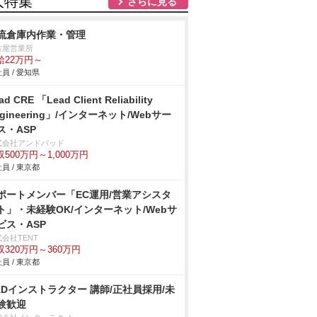
人特集
さらに見る
流倉庫内作業・管理
古屋営業所
給22万円～
員 / 愛知県
ad CRE 「Lead Client Reliability
ngineering」/インターネット/Webサー
ス・ASP
式会社アンドパッド
収500万円～1,000万円
員 / 東京都
ポートメンバー「EC運用/営業アシスタ
ト」・未経験OK/インターネット/Webサ
ビス・ASP
会社TENT
収320万円～360万円
員 / 東京都
ADインストラクター 講師/正社員採用/未
験歓迎