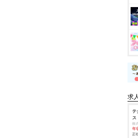
求
テ
ス
株
年
正社