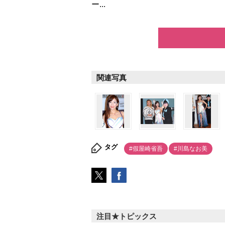
ー...
関連写真
タグ
#假屋崎省吾
#川島なお美
注目★トピックス