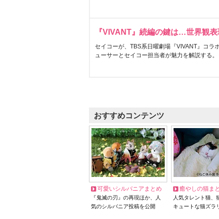
『VIVANT』続編の鍵は…世界観
セイコーが、TBS系日曜劇場『VIVANT』コ
ューサーとセイコー担当者が魅力を解説する。
おすすめコンテンツ
可愛いシルバニアまとめ
癒やしの猫ま
『鬼滅の刃』の再現ほか、人
人気タレント猫、
気のシルバニア投稿を公開
キュートな猫ズラ