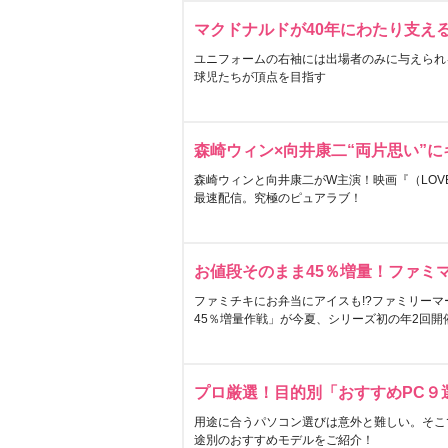
マクドナルドが40年にわたり支え
ユニフォームの右袖には出場者のみに与えられ
球児たちが頂点を目指す
森崎ウィン×向井康二“両片思い”
森崎ウィンと向井康二がW主演！映画『（LOVE S
最速配信。究極のピュアラブ！
お値段そのまま45％増量！ファミ
ファミチキにお弁当にアイスも!?ファミリーマ
45％増量作戦」が今夏、シリーズ初の年2回開
プロ厳選！目的別「おすすめPC９
用途に合うパソコン選びは意外と難しい。そこ
途別のおすすめモデルをご紹介！