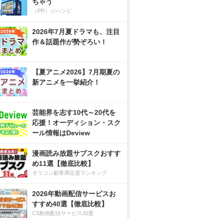
ちゃう
（PR）ジハンピ
2026年7月夏ドラマも、注目
作＆話題作が勢ぞろい！
【夏アニメ2026】7月期夏の
新アニメを一挙紹介！
芸能界を志す10代～20代を
応援！オーディション・スク
ール情報はDeview
漫画読み放題サブスクおすす
め11選【徹底比較】
オリコン顧客満足度ランキング
2026年動画配信サービスお
すすめ40選【徹底比較】
CS動画配信サービス20選