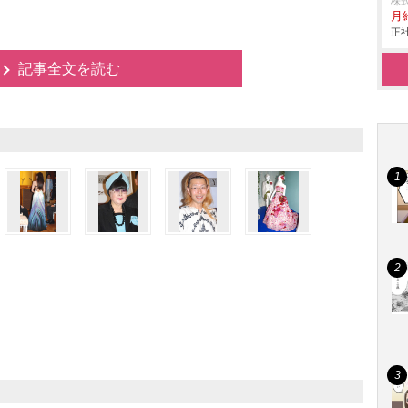
株
月
正社
記事全文を読む