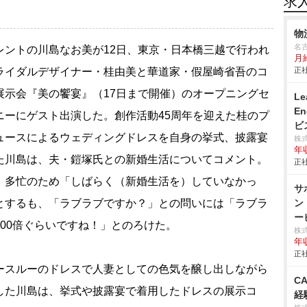
求
物
名
ントの川島なお美が12日、東京・日本橋三越で行われ
月
ライダルデザイナー・桂由美と華道家・假屋崎省吾のコ
正社
展示会『美の饗宴』（17日まで開催）のオープニングセ
Le
E
ニーにゲスト出演した。創作活動45周年を迎えた桂のプ
ビ
ュースによるウェディングドレスを自身の挙式、披露宴
株
年
た川島は、夫・鎧塚氏との新婚生活についてコメント。
正社
、多忙のため「しばらく（新婚生活を）していなかっ
サ
とするも、「ラブラブですか？」との問いには「ラブラ
ン
ー
200倍ぐらいですね！」とのろけた。
株式
年
正社
スルーのドレスで人妻としての色気を醸し出しながら
C
した川島は、挙式や披露宴で着用したドレスの展示コ
経