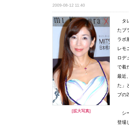
2009-08-12 11:40
タレ
たブ
ラボ
レモ
ロデ
で着
最近
た」
ブの
[拡大写真]
シー
登場