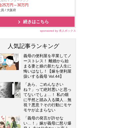
式会社インターテクノ
給25万円～30万円
員 / 大阪府
続きはこちら
sponsored by 求人ボックス
人気記事ランキング
義母の便利屋を卒業してノ
ーストレス！ 離婚から始
まる妻と娘の新たな人生に
悔いはなし！【嫁を便利屋
扱いする義母 Vol.44】
「あら、ごめんなさい
ね？」って絶対悪いと思っ
てないでしょ…！ 私の畑
に平然と踏み入る隣人…無
視？悪意？その行動にモヤ
モヤが止まらない
「義母の発言が許せな
い…！」嫁が義母に怒り爆