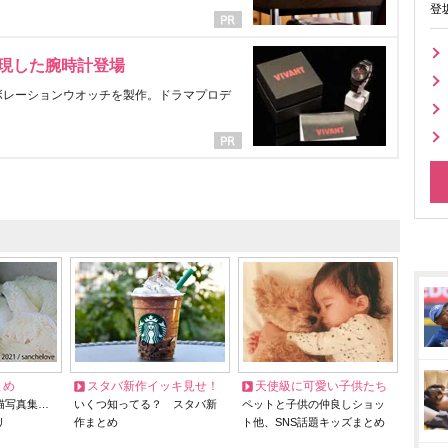
登
表現した腕時計登場
ラボレーションウオッチを製作。ドラマプロデ
とめ
スタバ新作イッキ見せ！
天使級に可愛い子供たち
猫写真集…
いくつ知ってる？ スタバ新
ペットと子供の仲良しショッ
リ
作まとめ
ト他、SNS話題キッズまとめ