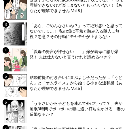
理解できないけど楽しまないともったいない！【あ
なたが理解できません Vol.8】
「あら、ごめんなさいね？」って絶対悪いと思って
ないでしょ…！ 私の畑に平然と踏み入る隣人…無
視？悪意？その行動にモヤモヤが止まらない
「義母の発言が許せない…！」嫁が義母に怒り爆
発！ 夫は仕方ないと言うけれど諦めるべき？
結婚前提の付き合いに喜ぶよし子だったが…「うど
ん」と「オムライス」から始まる小さな違和感【あ
なたが理解できません Vol.5】
「うるさいから子どもを連れて外に行って？」夫が
睡眠3時間でボロボロの妻に追い打ちをかける…妻の
反撃なるか？