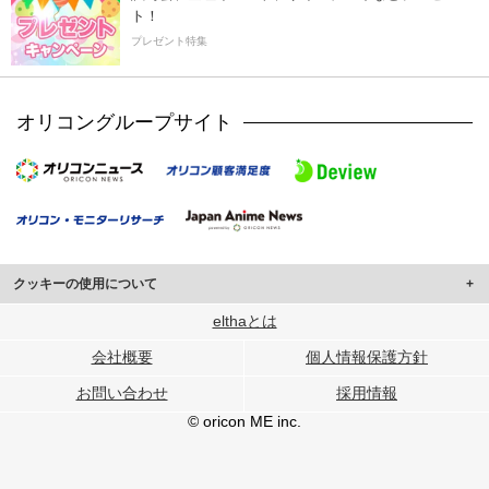
ト！
プレゼント特集
オリコングループサイト
クッキーの使用について
このサイトでは Cookie を使用して、ユーザーに合わせたコンテンツや広告の
elthaとは
表示、ソーシャル メディア機能の提供、広告の表示回数やクリック数の測定を
会社概要
個人情報保護方針
行っています。
また、ユーザーによるサイトの利用状況についても情報を収集し、ソーシャル
お問い合わせ
採用情報
メディアや広告配信、データ解析の各パートナーに提供しています。
各パートナーは、この情報とユーザーが各パートナーに提供した他の情報や、
© oricon ME inc.
ユーザーが各パートナーのサービスを使用したときに収集した他の情報を組み
合わせて使用することがあります。