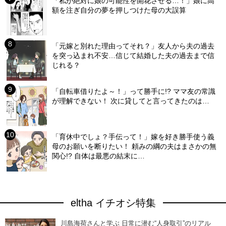
「私が絶対に娘の可能性を開花させる…！」娘に高
額を注ぎ自分の夢を押しつけた母の大誤算
「元嫁と別れた理由ってそれ？」友人から夫の過去
を突っ込まれ不安…信じて結婚した夫の過去まで信
じれる？
「自転車借りたよ～！」って勝手に!? ママ友の常識
が理解できない！ 次に貸してと言ってきたのは…
「育休中でしょ？手伝って！」嫁を好き勝手使う義
母のお願いを断りたい！ 頼みの綱の夫はまさかの無
関心!? 自体は最悪の結末に…
eltha イチオシ特集
川島海荷さんと学ぶ 日常に潜む“人身取引”のリアル