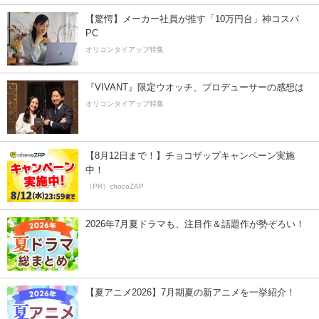
【驚愕】メーカー社員が推す「10万円台」神コスパ
PC
オリコンタイアップ特集
『VIVANT』限定ウオッチ、プロデューサーの感想は
オリコンタイアップ特集
【8月12日まで！】チョコザップキャンペーン実施
中！
（PR）chocoZAP
2026年7月夏ドラマも、注目作＆話題作が勢ぞろい！
【夏アニメ2026】7月期夏の新アニメを一挙紹介！