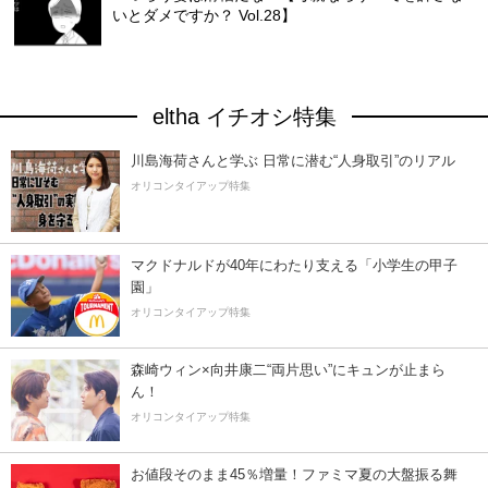
いとダメですか？ Vol.28】
eltha イチオシ特集
川島海荷さんと学ぶ 日常に潜む“人身取引”のリアル
オリコンタイアップ特集
マクドナルドが40年にわたり支える「小学生の甲子
園」
オリコンタイアップ特集
森崎ウィン×向井康二“両片思い”にキュンが止まら
ん！
オリコンタイアップ特集
お値段そのまま45％増量！ファミマ夏の大盤振る舞