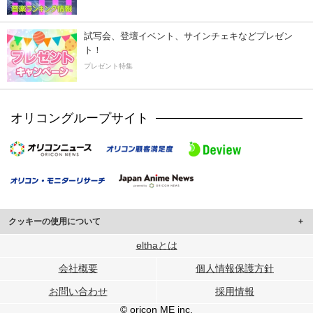
試写会、登壇イベント、サインチェキなどプレゼン
ト！
プレゼント特集
オリコングループサイト
クッキーの使用について
このサイトでは Cookie を使用して、ユーザーに合わせたコンテンツや広告の
elthaとは
表示、ソーシャル メディア機能の提供、広告の表示回数やクリック数の測定を
会社概要
個人情報保護方針
行っています。
また、ユーザーによるサイトの利用状況についても情報を収集し、ソーシャル
お問い合わせ
採用情報
メディアや広告配信、データ解析の各パートナーに提供しています。
各パートナーは、この情報とユーザーが各パートナーに提供した他の情報や、
© oricon ME inc.