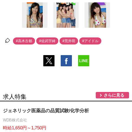
#高木古都
#佐武宇綺
#荒井萌
#アイドル
さらに見る
求人特集
ジェネリック医薬品の品質試験/化学分析
WDB株式会社
時給1,650円～1,750円