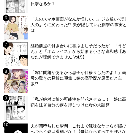
反撃なるか？
「夫のスマホ画面がなんか怪しい…」ジム通いで別
人のように変わった!? 夫が隠していた衝撃の事実と
は
結婚前提の付き合いに喜ぶよし子だったが…「うど
ん」と「オムライス」から始まる小さな違和感【あ
なたが理解できません Vol.5】
「嫁に問題があるから息子が目移りしたのよ！」義
母の驚きの見解に唖然…嫁の高学歴が原因だと主
張!?
「私が絶対に娘の可能性を開花させる…！」娘に高
額を注ぎ自分の夢を押しつけた母の大誤算
夫が闇堕ちした瞬間…これまで嫌味なヤツらが媚び
へつらう姿は滑稽だな！【母親ならすべてを許さな