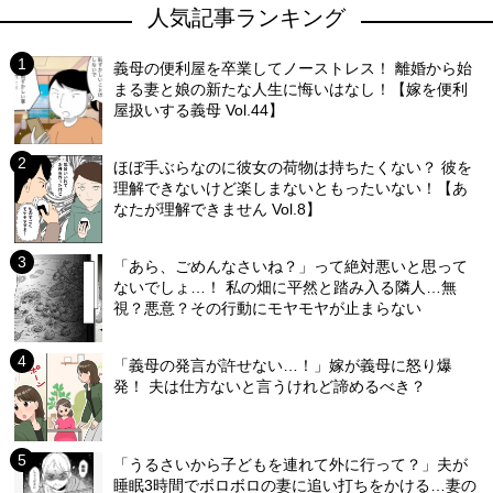
人気記事ランキング
義母の便利屋を卒業してノーストレス！ 離婚から始
まる妻と娘の新たな人生に悔いはなし！【嫁を便利
屋扱いする義母 Vol.44】
ほぼ手ぶらなのに彼女の荷物は持ちたくない？ 彼を
理解できないけど楽しまないともったいない！【あ
なたが理解できません Vol.8】
「あら、ごめんなさいね？」って絶対悪いと思って
ないでしょ…！ 私の畑に平然と踏み入る隣人…無
視？悪意？その行動にモヤモヤが止まらない
「義母の発言が許せない…！」嫁が義母に怒り爆
発！ 夫は仕方ないと言うけれど諦めるべき？
「うるさいから子どもを連れて外に行って？」夫が
睡眠3時間でボロボロの妻に追い打ちをかける…妻の