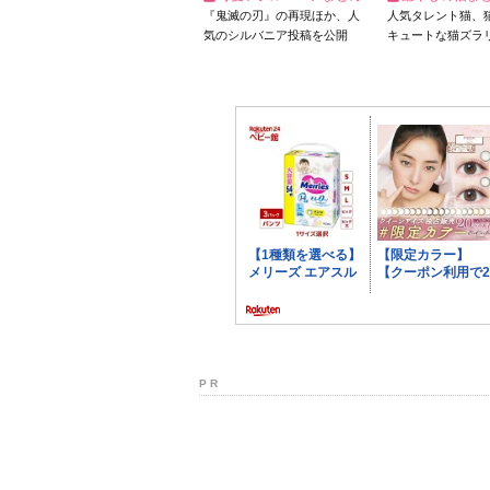
『鬼滅の刃』の再現ほか、人
人気タレント猫、
気のシルバニア投稿を公開
キュートな猫ズラ
P R