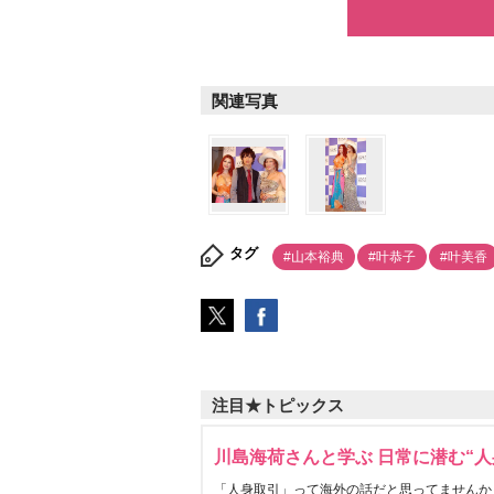
関連写真
タグ
#山本裕典
#叶恭子
#叶美香
注目★トピックス
川島海荷さんと学ぶ 日常に潜む“人
「人身取引」って海外の話だと思ってませんか