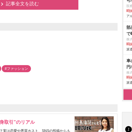
可
記事全文を読む
医
時給
アル
部
で
株
時給
派遣
車
円
#ファッション
株
時給
派遣
身取引”のリアル
？実は恋愛や悪質ホスト、SNSの投稿からも