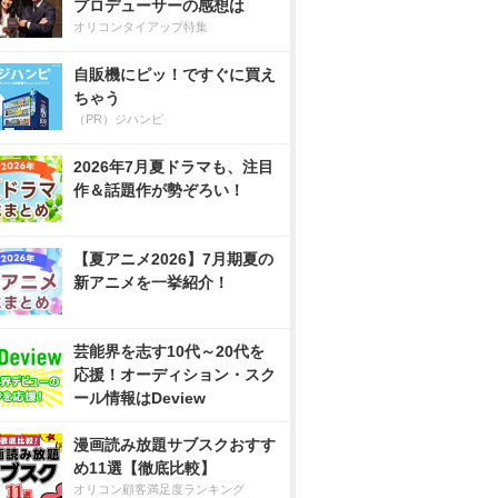
プロデューサーの感想は
オリコンタイアップ特集
自販機にピッ！ですぐに買え
ちゃう
（PR）ジハンピ
2026年7月夏ドラマも、注目
作＆話題作が勢ぞろい！
【夏アニメ2026】7月期夏の
新アニメを一挙紹介！
芸能界を志す10代～20代を
応援！オーディション・スク
ール情報はDeview
漫画読み放題サブスクおすす
め11選【徹底比較】
オリコン顧客満足度ランキング