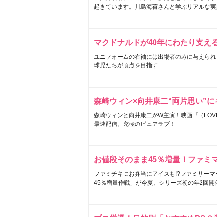
起きています。川島海荷さんと学ぶリアルな実
マクドナルドが40年にわたり支え
ユニフォームの右袖には出場者のみに与えられ
球児たちが頂点を目指す
森崎ウィン×向井康二“両片思い”
森崎ウィンと向井康二がW主演！映画『（LOVE S
最速配信。究極のピュアラブ！
お値段そのまま45％増量！ファミ
ファミチキにお弁当にアイスも!?ファミリーマ
45％増量作戦」が今夏、シリーズ初の年2回開