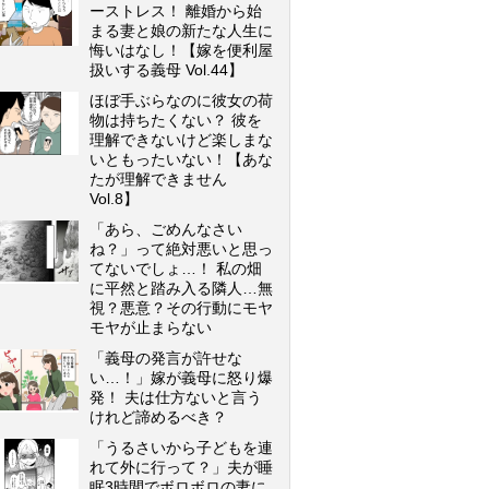
ーストレス！ 離婚から始
まる妻と娘の新たな人生に
悔いはなし！【嫁を便利屋
扱いする義母 Vol.44】
ほぼ手ぶらなのに彼女の荷
物は持ちたくない？ 彼を
理解できないけど楽しまな
いともったいない！【あな
たが理解できません
Vol.8】
「あら、ごめんなさい
ね？」って絶対悪いと思っ
てないでしょ…！ 私の畑
に平然と踏み入る隣人…無
視？悪意？その行動にモヤ
モヤが止まらない
「義母の発言が許せな
い…！」嫁が義母に怒り爆
発！ 夫は仕方ないと言う
けれど諦めるべき？
「うるさいから子どもを連
れて外に行って？」夫が睡
眠3時間でボロボロの妻に