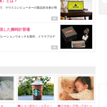
選」とは？
で、マウスコンピューターの製品担当者が用
表現した腕時計登場
ラボレーションウオッチを製作。ドラマプロデ
とめ
スタバ新作イッキ見せ！
天使級に可愛い子供たち