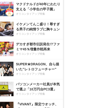
マクドナルドが40年にわたり
支える「小学生の甲子園」
オリコンタイアップ特集
イケメンてんこ盛り！尊すぎ
る男子の純情ラブに胸キュン
オリコンタイアップ特集
デカすぎ都市伝説発生!?ファ
ミマ45％増量作戦再来
オリコンタイアップ特集
SUPER★DRAGON、自ら描
いた”レトロフューチャー”
オリコンタイアップ特集
パソコンメーカー社員が本気
で選ぶ「10万円台PC3選」
オリコンタイアップ特集
『VIVANT』限定ウオッチ、