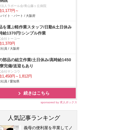
/病院
療法人ラポール会/青山藤ヶ丘病院
1,177円～
バイト・パート / 大阪府
品を運ぶ軽作業スタッフ/日勤&土日休み
時給1370円!シンプル作業
式会社トーコー
1,370円
社員 / 大阪府
の部品の組立作業/土日休み/高時給1450
/寮完備/送迎もあり
式会社サンコウ
1,450円～1,812円
社員 / 愛知県
続きはこちら
sponsored by 求人ボックス
人気記事ランキング
義母の便利屋を卒業してノ