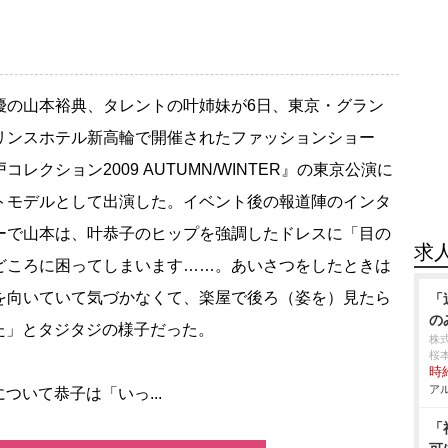
の山本裕典、タレントの叶姉妹が6日、東京・グラン
リンスホテル新高輪で開催されたファッションショー
コレクション2009 AUTUMN/WINTER』の東京公演に
トモデルとして出演した。イベント後の報道陣のインタ
ーで山本は、叶恭子のヒップを強調したドレスに「目の
求
ころに困ってしまいます……。あいさつをしたときは
を向いていて気づかなくて、楽屋で後ろ（姿を）見たら
「
の
た」とタジタジの様子だった。
株
桜
時給
アル
いて恭子は「いっ...
「