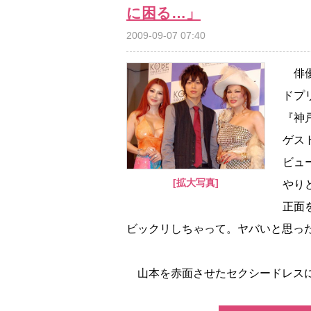
に困る…」
2009-09-07 07:40
俳優
ドプ
『神戸
ゲス
ビュ
[拡大写真]
りど
正面
ビックリしちゃって。ヤバいと思っ
山本を赤面させたセクシードレスにつ