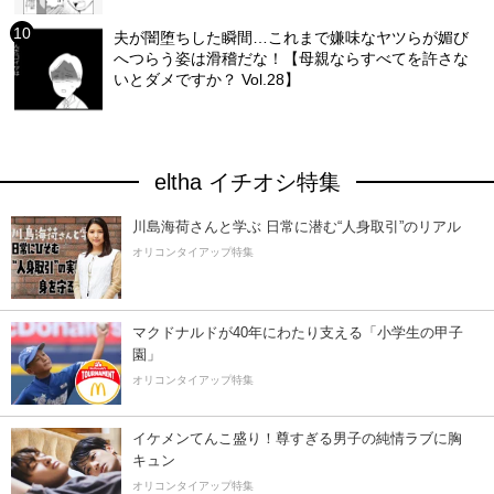
夫が闇堕ちした瞬間…これまで嫌味なヤツらが媚び
へつらう姿は滑稽だな！【母親ならすべてを許さな
いとダメですか？ Vol.28】
eltha イチオシ特集
川島海荷さんと学ぶ 日常に潜む“人身取引”のリアル
オリコンタイアップ特集
マクドナルドが40年にわたり支える「小学生の甲子
園」
オリコンタイアップ特集
イケメンてんこ盛り！尊すぎる男子の純情ラブに胸
キュン
オリコンタイアップ特集