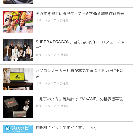
デカすぎ都市伝説発生!?ファミマ45％増量作戦再来
オリコンタイアップ特集
SUPER★DRAGON、自ら描いた”レトロフューチャ
ー”
オリコンタイアップ特集
パソコンメーカー社員が本気で選ぶ「10万円台PC3
選」
オリコンタイアップ特集
「別班のよう」腕時計で『VIVANT』の世界観再現
オリコンタイアップ特集
自販機にピッ！ですぐに買えちゃう