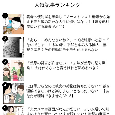
人気記事ランキング
義母の便利屋を卒業してノーストレス！ 離婚から始
まる妻と娘の新たな人生に悔いはなし！【嫁を便利
屋扱いする義母 Vol.44】
「あら、ごめんなさいね？」って絶対悪いと思って
ないでしょ…！ 私の畑に平然と踏み入る隣人…無
視？悪意？その行動にモヤモヤが止まらない
「義母の発言が許せない…！」嫁が義母に怒り爆
発！ 夫は仕方ないと言うけれど諦めるべき？
ほぼ手ぶらなのに彼女の荷物は持ちたくない？ 彼を
理解できないけど楽しまないともったいない！【あ
なたが理解できません Vol.8】
「夫のスマホ画面がなんか怪しい…」ジム通いで別
人のように変わった!? 夫が隠していた衝撃の事実と