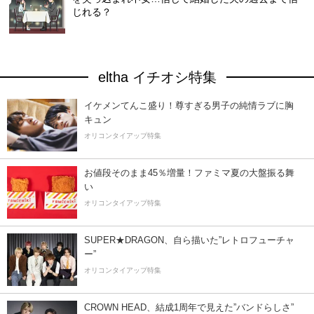
じれる？
eltha イチオシ特集
イケメンてんこ盛り！尊すぎる男子の純情ラブに胸
キュン
オリコンタイアップ特集
お値段そのまま45％増量！ファミマ夏の大盤振る舞
い
オリコンタイアップ特集
SUPER★DRAGON、自ら描いた”レトロフューチャ
ー”
オリコンタイアップ特集
CROWN HEAD、結成1周年で見えた”バンドらしさ”