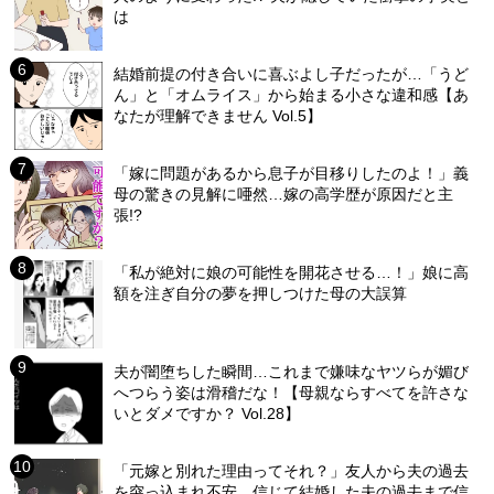
は
結婚前提の付き合いに喜ぶよし子だったが…「うど
ん」と「オムライス」から始まる小さな違和感【あ
なたが理解できません Vol.5】
「嫁に問題があるから息子が目移りしたのよ！」義
母の驚きの見解に唖然…嫁の高学歴が原因だと主
張!?
「私が絶対に娘の可能性を開花させる…！」娘に高
額を注ぎ自分の夢を押しつけた母の大誤算
夫が闇堕ちした瞬間…これまで嫌味なヤツらが媚び
へつらう姿は滑稽だな！【母親ならすべてを許さな
いとダメですか？ Vol.28】
「元嫁と別れた理由ってそれ？」友人から夫の過去
を突っ込まれ不安…信じて結婚した夫の過去まで信