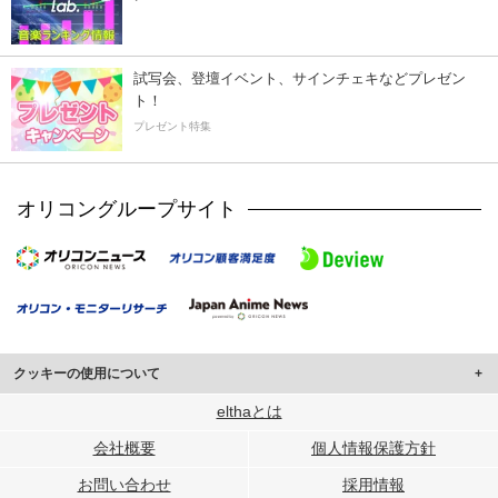
試写会、登壇イベント、サインチェキなどプレゼン
ト！
プレゼント特集
オリコングループサイト
クッキーの使用について
このサイトでは Cookie を使用して、ユーザーに合わせたコンテンツや広告の
elthaとは
表示、ソーシャル メディア機能の提供、広告の表示回数やクリック数の測定を
会社概要
個人情報保護方針
行っています。
また、ユーザーによるサイトの利用状況についても情報を収集し、ソーシャル
お問い合わせ
採用情報
メディアや広告配信、データ解析の各パートナーに提供しています。