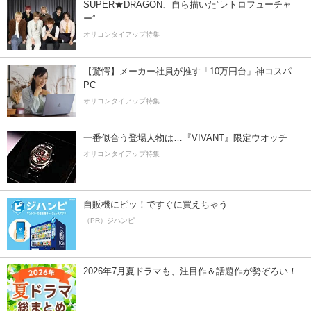
SUPER★DRAGON、自ら描いた”レトロフューチャ
ー”
オリコンタイアップ特集
【驚愕】メーカー社員が推す「10万円台」神コスパ
PC
オリコンタイアップ特集
一番似合う登場人物は…『VIVANT』限定ウオッチ
オリコンタイアップ特集
自販機にピッ！ですぐに買えちゃう
（PR）ジハンピ
2026年7月夏ドラマも、注目作＆話題作が勢ぞろい！