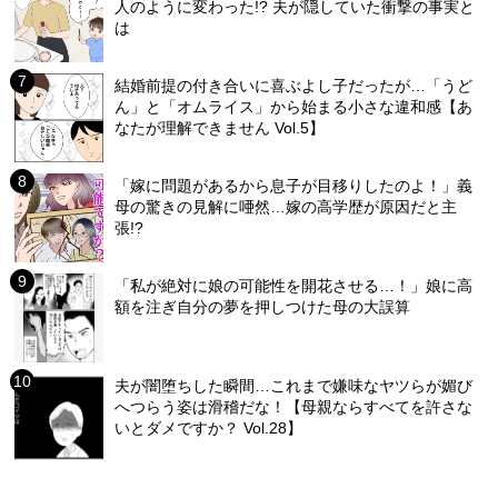
人のように変わった!? 夫が隠していた衝撃の事実と
は
結婚前提の付き合いに喜ぶよし子だったが…「うど
ん」と「オムライス」から始まる小さな違和感【あ
なたが理解できません Vol.5】
「嫁に問題があるから息子が目移りしたのよ！」義
母の驚きの見解に唖然…嫁の高学歴が原因だと主
張!?
「私が絶対に娘の可能性を開花させる…！」娘に高
額を注ぎ自分の夢を押しつけた母の大誤算
夫が闇堕ちした瞬間…これまで嫌味なヤツらが媚び
へつらう姿は滑稽だな！【母親ならすべてを許さな
いとダメですか？ Vol.28】