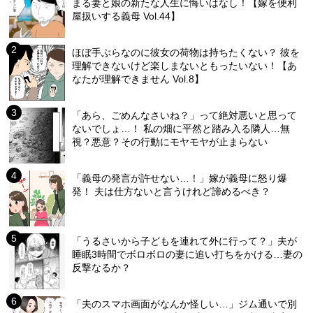
まる妻と娘の新たな人生に悔いはなし！【嫁を便利
屋扱いする義母 Vol.44】
ほぼ手ぶらなのに彼女の荷物は持ちたくない？ 彼を
理解できないけど楽しまないともったいない！【あ
なたが理解できません Vol.8】
「あら、ごめんなさいね？」って絶対悪いと思って
ないでしょ…！ 私の畑に平然と踏み入る隣人…無
視？悪意？その行動にモヤモヤが止まらない
「義母の発言が許せない…！」嫁が義母に怒り爆
発！ 夫は仕方ないと言うけれど諦めるべき？
「うるさいから子どもを連れて外に行って？」夫が
睡眠3時間でボロボロの妻に追い打ちをかける…妻の
反撃なるか？
「夫のスマホ画面がなんか怪しい…」ジム通いで別