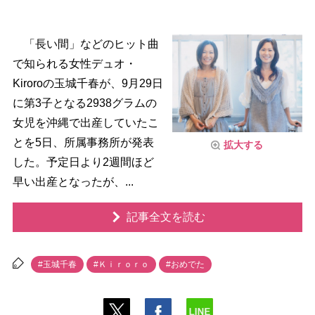
「長い間」などのヒット曲
で知られる女性デュオ・
Kiroroの玉城千春が、9月29日
に第3子となる2938グラムの
女児を沖縄で出産していたこ
とを5日、所属事務所が発表
拡大する
した。予定日より2週間ほど
早い出産となったが、...
記事全文を読む
#玉城千春
#Ｋｉｒｏｒｏ
#おめでた