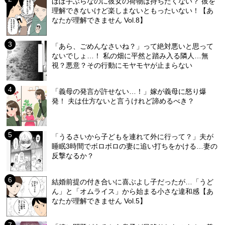
ほぼ手ぶらなのに彼女の荷物は持ちたくない？ 彼を
理解できないけど楽しまないともったいない！【あ
なたが理解できません Vol.8】
「あら、ごめんなさいね？」って絶対悪いと思って
ないでしょ…！ 私の畑に平然と踏み入る隣人…無
視？悪意？その行動にモヤモヤが止まらない
「義母の発言が許せない…！」嫁が義母に怒り爆
発！ 夫は仕方ないと言うけれど諦めるべき？
「うるさいから子どもを連れて外に行って？」夫が
睡眠3時間でボロボロの妻に追い打ちをかける…妻の
反撃なるか？
結婚前提の付き合いに喜ぶよし子だったが…「うど
ん」と「オムライス」から始まる小さな違和感【あ
なたが理解できません Vol.5】