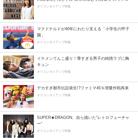
オリコンタイアップ特集
マクドナルドが40年にわたり支える「小学生の甲子
園」
オリコンタイアップ特集
イケメンてんこ盛り！尊すぎる男子の純情ラブに胸
キュン
オリコンタイアップ特集
デカすぎ都市伝説発生!?ファミマ45％増量作戦再来
オリコンタイアップ特集
SUPER★DRAGON、自ら描いた”レトロフューチャ
ー”
オリコンタイアップ特集