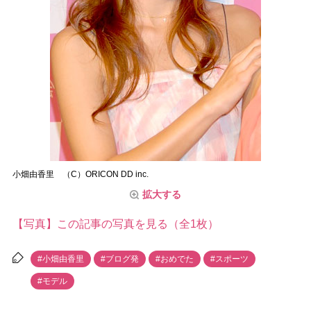
小畑由香里 （C）ORICON DD inc.
拡大する
【写真】この記事の写真を見る（全1枚）
#小畑由香里
#ブログ発
#おめでた
#スポーツ
#モデル