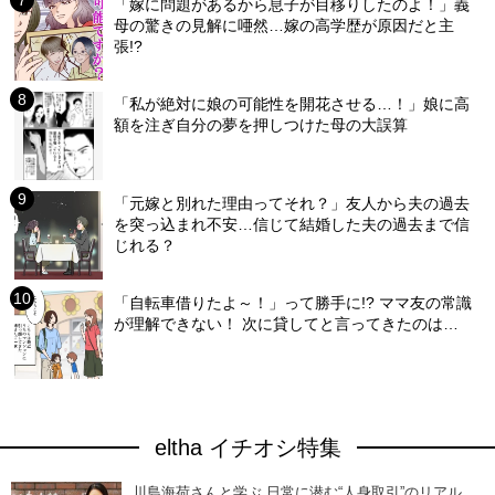
「嫁に問題があるから息子が目移りしたのよ！」義
母の驚きの見解に唖然…嫁の高学歴が原因だと主
張!?
「私が絶対に娘の可能性を開花させる…！」娘に高
額を注ぎ自分の夢を押しつけた母の大誤算
「元嫁と別れた理由ってそれ？」友人から夫の過去
を突っ込まれ不安…信じて結婚した夫の過去まで信
じれる？
「自転車借りたよ～！」って勝手に!? ママ友の常識
が理解できない！ 次に貸してと言ってきたのは…
eltha イチオシ特集
川島海荷さんと学ぶ 日常に潜む“人身取引”のリアル