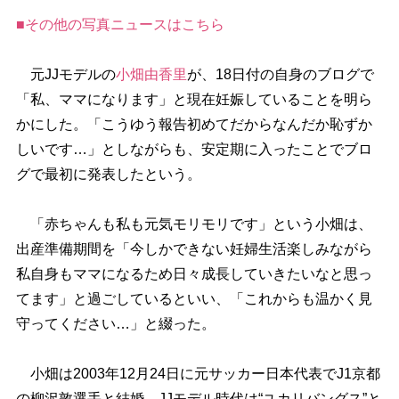
■その他の写真ニュースはこちら
元JJモデルの
小畑由香里
が、18日付の自身のブログで
「私、ママになります」と現在妊娠していることを明ら
かにした。「こうゆう報告初めてだからなんだか恥ずか
しいです…」としながらも、安定期に入ったことでブロ
グで最初に発表したという。
「赤ちゃんも私も元気モリモリです」という小畑は、
出産準備期間を「今しかできない妊婦生活楽しみながら
私自身もママになるため日々成長していきたいなと思っ
てます」と過ごしているといい、「これからも温かく見
守ってください…」と綴った。
小畑は2003年12月24日に元サッカー日本代表でJ1京都
の柳沢敦選手と結婚。JJモデル時代は“ユカリバングス”と