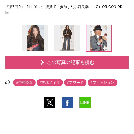
『第5回Fur of the Year』授賞式に参加した小西良幸 （C）ORICON DD
inc.
この写真の記事を読む
#中村獅童
#黒木メイサ
#アワード
#ファッション