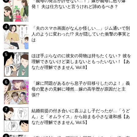
「義母の発言が許せない…！」嫁が義母に怒り爆
発！ 夫は仕方ないと言うけれど諦めるべき？
「夫のスマホ画面がなんか怪しい…」ジム通いで別
人のように変わった!? 夫が隠していた衝撃の事実と
は
ほぼ手ぶらなのに彼女の荷物は持ちたくない？ 彼を
理解できないけど楽しまないともったいない！【あ
なたが理解できません Vol.8】
「嫁に問題があるから息子が目移りしたのよ！」義
母の驚きの見解に唖然…嫁の高学歴が原因だと主
張!?
結婚前提の付き合いに喜ぶよし子だったが…「うど
ん」と「オムライス」から始まる小さな違和感【あ
なたが理解できません Vol.5】