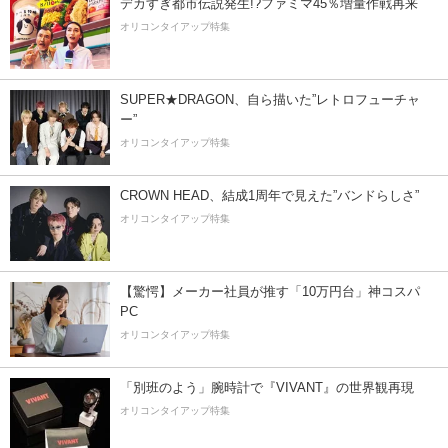
デカすぎ都市伝説発生!?ファミマ45％増量作戦再来
オリコンタイアップ特集
SUPER★DRAGON、自ら描いた”レトロフューチャ
ー”
オリコンタイアップ特集
CROWN HEAD、結成1周年で見えた”バンドらしさ”
オリコンタイアップ特集
【驚愕】メーカー社員が推す「10万円台」神コスパ
PC
オリコンタイアップ特集
「別班のよう」腕時計で『VIVANT』の世界観再現
オリコンタイアップ特集