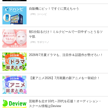
自販機にピッ！ですぐに買えちゃう
（PR）ジハンピ
朝1分貼るだけ！ミルクピールで一日中ずっとうるツ
ヤ肌
（PR）サボリーノ
2026年7月夏ドラマも、注目作＆話題作が勢ぞろい！
【夏アニメ2026】7月期夏の新アニメを一挙紹介！
芸能界を志す10代～20代を応援！オーディション・
スクール情報はDeview