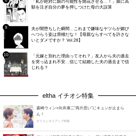
「私が絶対に娘の可能性を開花させる…！」娘に高
額を注ぎ自分の夢を押しつけた母の大誤算
夫が闇堕ちした瞬間…これまで嫌味なヤツらが媚び
へつらう姿は滑稽だな！【母親ならすべてを許さな
いとダメですか？ Vol.28】
「元嫁と別れた理由ってそれ？」友人から夫の過去
を突っ込まれ不安…信じて結婚した夫の過去まで信
じれる？
eltha イチオシ特集
森崎ウィン×向井康二“両片思い”にキュンが止まら
ん！
オリコンタイアップ特集