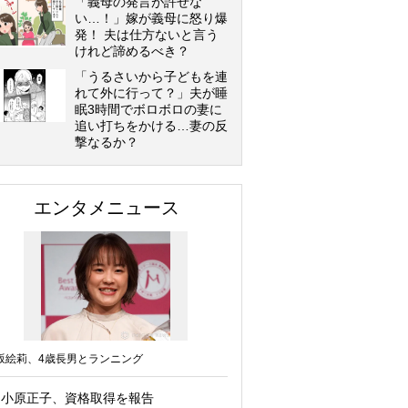
「義母の発言が許せな
い…！」嫁が義母に怒り爆
発！ 夫は仕方ないと言う
けれど諦めるべき？
「うるさいから子どもを連
れて外に行って？」夫が睡
眠3時間でボロボロの妻に
追い打ちをかける…妻の反
撃なるか？
エンタメニュース
坂絵莉、4歳長男とランニング
小原正子、資格取得を報告