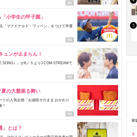
る「小学生の甲子園」
る「マクドナルド・ワッペン」をつけて学童
にキュンが止まらん！
ONG）』が8／５よりJ:COM STREAMで
マ夏の大盤振る舞い
ートの人気企画「お値段そのまま おかわり
催！
登
選」とは？