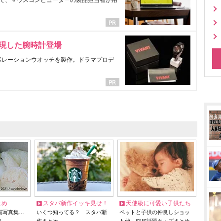
で、マウスコンピューターの製品担当者が用
表現した腕時計登場
ラボレーションウオッチを製作。ドラマプロデ
とめ
スタバ新作イッキ見せ！
天使級に可愛い子供たち
猫写真集…
いくつ知ってる？ スタバ新
ペットと子供の仲良しショッ