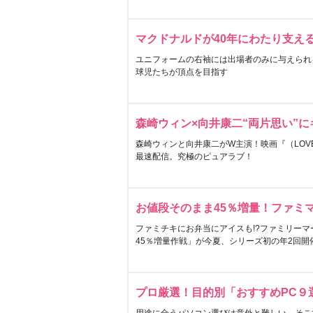
マクドナルドが40年にわたり支え
ユニフォームの右袖には出場者のみに与えられ
球児たちが頂点を目指す
森崎ウィン×向井康二“両片思い”
森崎ウィンと向井康二がW主演！映画『（LOVE S
最速配信。究極のピュアラブ！
お値段そのまま45％増量！ファミ
ファミチキにお弁当にアイスも!?ファミリーマ
45％増量作戦」が今夏、シリーズ初の年2回開
プロ厳選！目的別「おすすめPC９