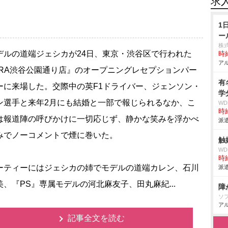
求
1
ー
株
ルの道端ジェシカが24日、東京・渋谷区で行われた
時給
アル
ARA渋谷公園通り店』のオープニングレセプションパー
有
ーに来場した。交際中の英F1ドライバー、ジェンソン・
学
ン選手と来年2月にも結婚と一部で報じられるなか、こ
W
時給
は報道陣の呼びかけに一切応じず、静かな笑みを浮かべ
派遣
みでノーコメントで煙に巻いた。
触
W
時給
ティーにはジェシカの姉でモデルの道端カレン、石川
派遣
美、『PS』専属モデルの河北麻友子、田丸麻紀...
障
ソ
アル
記事全文を読む