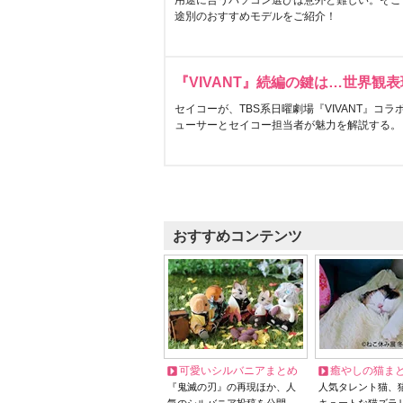
用途に合うパソコン選びは意外と難しい。そこ
途別のおすすめモデルをご紹介！
『VIVANT』続編の鍵は…世界観
セイコーが、TBS系日曜劇場『VIVANT』コ
ューサーとセイコー担当者が魅力を解説する。
おすすめコンテンツ
可愛いシルバニアまとめ
癒やしの猫ま
『鬼滅の刃』の再現ほか、人
人気タレント猫、