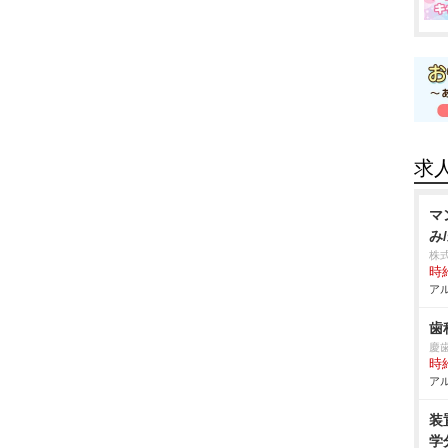
求
マ
み
株
時給
アル
歯
慶
時給
アル
装
学