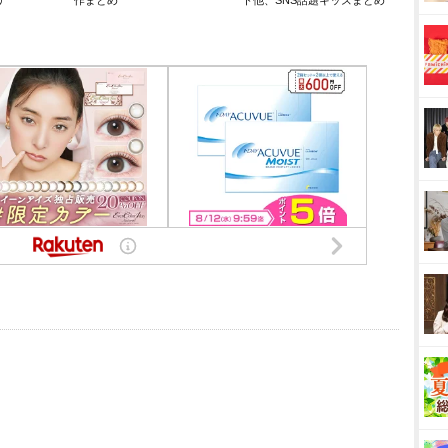
リ
作まとめ
ト他、SNS話題キッズまとめ