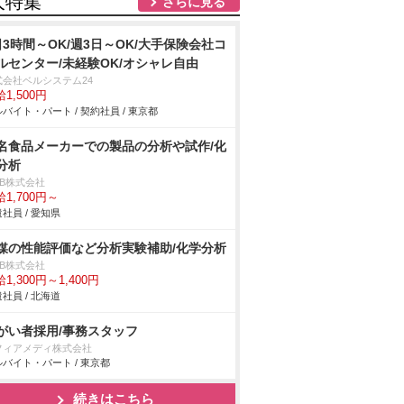
人特集
さらに見る
日3時間～OK/週3日～OK/大手保険会社コ
ルセンター/未経験OK/オシャレ自由
式会社ベルシステム24
1,500円
バイト・パート / 契約社員 / 東京都
名食品メーカーでの製品の分析や試作/化
分析
DB株式会社
1,700円～
社員 / 愛知県
媒の性能評価など分析実験補助/化学分析
DB株式会社
1,300円～1,400円
社員 / 北海道
がい者採用/事務スタッフ
フィアメディ株式会社
バイト・パート / 東京都
続きはこちら