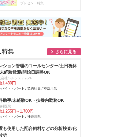
プレゼント特集
人特集
さらに見る
ンション管理のコールセンター/土日祝休
/未経験歓迎/開始日調整OK
式会社ベルシステム24
1,430円
バイト・パート / 契約社員 / 神奈川県
科助手/未経験OK・扶養内勤務OK
歯科医院
1,255円～1,700円
バイト・パート / 神奈川県
置も使用した配合飼料などの分析検査/化
分析