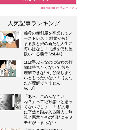
sponsored by 求人ボックス
人気記事ランキング
義母の便利屋を卒業してノ
ーストレス！ 離婚から始
まる妻と娘の新たな人生に
悔いはなし！【嫁を便利屋
扱いする義母 Vol.44】
ほぼ手ぶらなのに彼女の荷
物は持ちたくない？ 彼を
理解できないけど楽しまな
いともったいない！【あな
たが理解できません
Vol.8】
「あら、ごめんなさい
ね？」って絶対悪いと思っ
てないでしょ…！ 私の畑
に平然と踏み入る隣人…無
視？悪意？その行動にモヤ
モヤが止まらない