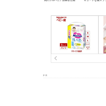
気のシルバニア投稿を公開
キュートな猫ズラ
P R