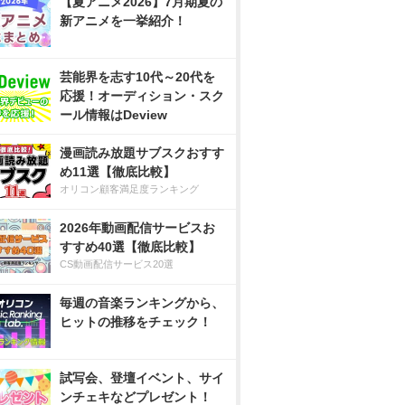
【夏アニメ2026】7月期夏の
新アニメを一挙紹介！
芸能界を志す10代～20代を
応援！オーディション・スク
ール情報はDeview
漫画読み放題サブスクおすす
め11選【徹底比較】
オリコン顧客満足度ランキング
2026年動画配信サービスお
すすめ40選【徹底比較】
CS動画配信サービス20選
毎週の音楽ランキングから、
ヒットの推移をチェック！
試写会、登壇イベント、サイ
ンチェキなどプレゼント！