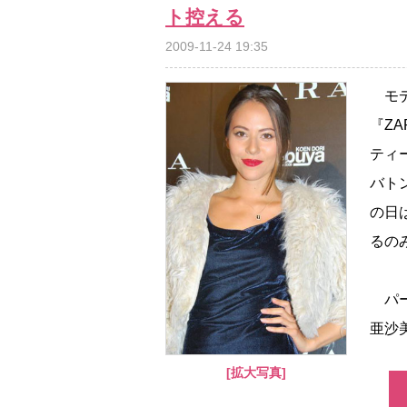
ト控える
2009-11-24 19:35
モデ
『Z
ティ
バト
の日
るの
パー
亜沙
[拡大写真]