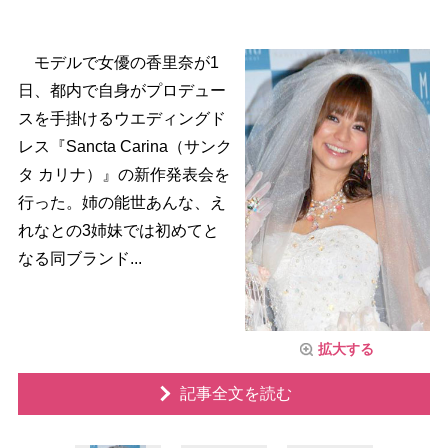
モデルで女優の香里奈が1
日、都内で自身がプロデュー
スを手掛けるウエディングド
レス『Sancta Carina（サンク
タ カリナ）』の新作発表会を
行った。姉の能世あんな、え
れなとの3姉妹では初めてと
なる同ブランド...
拡大する
記事全文を読む