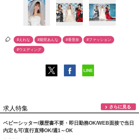
#えれな
#能世あんな
#香里奈
#ファッション
#ウエディング
さらに見る
求人特集
ベビーシッター/履歴書不要・即日勤務OK/WEB面接で当日
内定も可/直行直帰OK/週1～OK