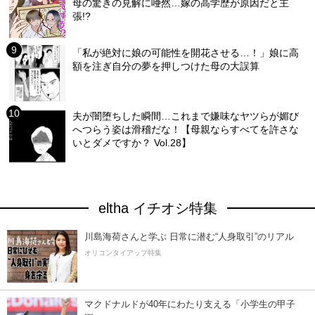
母の驚きの見解に唖然…嫁の高学歴が原因だと主
張!?
「私が絶対に娘の可能性を開花させる…！」娘に高
額を注ぎ自分の夢を押しつけた母の大誤算
夫が闇堕ちした瞬間…これまで嫌味なヤツらが媚び
へつらう姿は滑稽だな！【母親ならすべてを許さな
いとダメですか？ Vol.28】
eltha イチオシ特集
川島海荷さんと学ぶ 日常に潜む“人身取引”のリアル
オリコンタイアップ特集
マクドナルドが40年にわたり支える「小学生の甲子