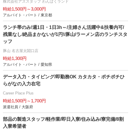
株式会社アズスタッフ わんぱくランド
時給1,500円～3,000円
アルバイト・パート / 東京都
ランチ帯のみ!週1日・1日3h～/主婦さん活躍中&扶養内可/
残業なし/絶品まかないが1円!/豚山/ラーメン店のランチスタ
ッフ
豚山 名古屋太閤口店
時給1,300円
アルバイト・パート / 愛知県
データ入力・タイピング/即勤務OK カタカタ・ポチポチひ
らがなの入力在宅
Career Place Plus
時給1,500円～1,700円
派遣社員 / 大阪府
部品の製造スタッフ/軽作業/即日入寮/住み込み/寮完備/8割
入寮希望者