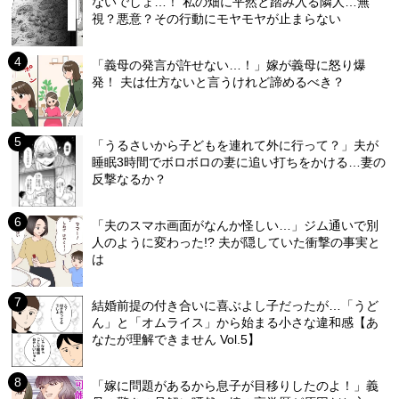
ないでしょ…！ 私の畑に平然と踏み入る隣人…無
視？悪意？その行動にモヤモヤが止まらない
「義母の発言が許せない…！」嫁が義母に怒り爆
発！ 夫は仕方ないと言うけれど諦めるべき？
「うるさいから子どもを連れて外に行って？」夫が
睡眠3時間でボロボロの妻に追い打ちをかける…妻の
反撃なるか？
「夫のスマホ画面がなんか怪しい…」ジム通いで別
人のように変わった!? 夫が隠していた衝撃の事実と
は
結婚前提の付き合いに喜ぶよし子だったが…「うど
ん」と「オムライス」から始まる小さな違和感【あ
なたが理解できません Vol.5】
「嫁に問題があるから息子が目移りしたのよ！」義